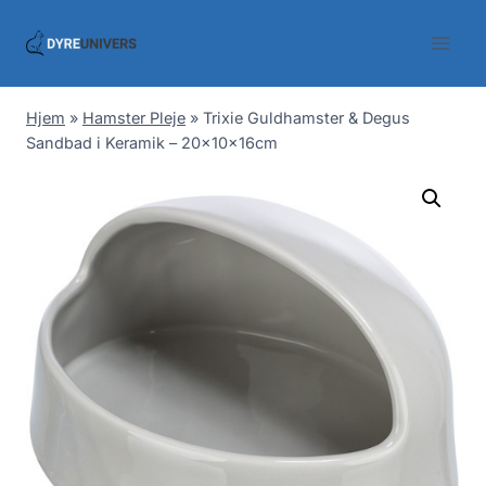
Skip
to
content
Hjem
»
Hamster Pleje
»
Trixie Guldhamster & Degus
Sandbad i Keramik – 20x10x16cm