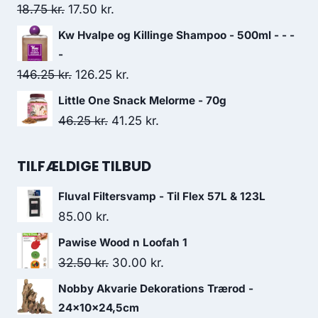
var:
er:
Den
Den
18.75
kr.
17.50
kr.
30.00 kr..
26.25 kr..
oprindelige
aktuelle
Kw Hvalpe og Killinge Shampoo - 500ml - - -
pris
pris
-
var:
er:
Den
Den
146.25
kr.
126.25
kr.
18.75 kr..
17.50 kr..
oprindelige
aktuelle
Little One Snack Melorme - 70g
pris
pris
Den
Den
46.25
kr.
41.25
kr.
var:
er:
oprindelige
aktuelle
146.25 kr..
126.25 kr..
pris
pris
TILFÆLDIGE TILBUD
var:
er:
Fluval Filtersvamp - Til Flex 57L & 123L
46.25 kr..
41.25 kr..
85.00
kr.
Pawise Wood n Loofah 1
Den
Den
32.50
kr.
30.00
kr.
oprindelige
aktuelle
Nobby Akvarie Dekorations Trærod -
pris
pris
24x10x24,5cm