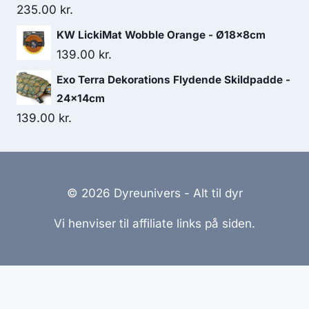
var:
er:
235.00
kr.
32.50 kr..
30.00 kr..
KW LickiMat Wobble Orange - Ø18x8cm
139.00
kr.
Exo Terra Dekorations Flydende Skildpadde -
24x14cm
139.00
kr.
© 2026 Dyreunivers - Alt til dyr
Vi henviser til affiliate links på siden.
Hjemmesider Til Salg
|
Hjemmeside Udvikling
|
Online
Tilbud