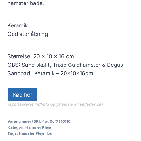
hamster bade.
Keramik
God stor åbning
Størrelse: 20 x 10 x 16 cm.
OBS: Sand skal t, Trixie Guldhamster & Degus
Sandbad i Keramik – 20x10x16cm.
Køb her
(sponsoreret indhold og priserne er vejledende)
Varenummer (SKU):
ad0cf7916110
Kategori:
Hamster Pleje
Tags:
Hamster Pleje
,
los