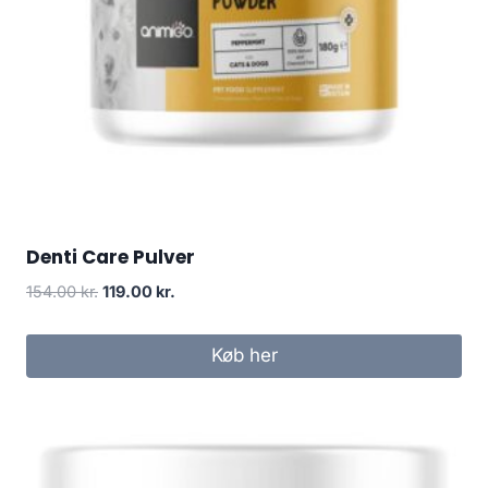
Denti Care Pulver
Den
Den
154.00
kr.
119.00
kr.
oprindelige
aktuelle
pris
pris
Køb her
var:
er:
154.00 kr..
119.00 kr..