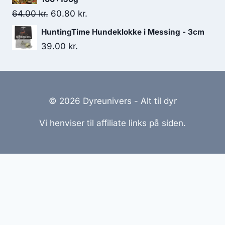
Den
Den
64.00
kr.
60.80
kr.
oprindelige
aktuelle
HuntingTime Hundeklokke i Messing - 3cm
pris
pris
39.00
kr.
var:
er:
64.00 kr..
60.80 kr..
© 2026 Dyreunivers - Alt til dyr
Vi henviser til affiliate links på siden.
Hjemmesider Til Salg
|
Hjemmeside Udvikling
|
Online
Tilbud
Denne side kan være skabt med AI! Indholdet er
genereret med henblik på at informere og inspirere,