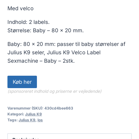
50.00 kr..
45.00 kr..
Med velco
Indhold: 2 labels.
Størrelse: Baby – 80 x 20 mm.
Baby: 80 x 20 mm: passer til baby størrelser af
Julius K9 seler, Julius K9 Velco Label
Sexmachine – Baby – 2stk.
Køb her
(sponsoreret indhold og priserne er vejledende)
Varenummer (SKU):
430cd4bee663
Kategori:
Julius K9
Tags:
Julius K9
,
los