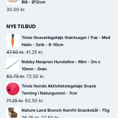
Blå - Ø12cm
30.00
kr.
NYE TILBUD
Trixie Gnaverlegetøjs Grøntsager i Træ - Med
Halm - 3stk - 8-10cm
Den
Den
47.50
kr.
41.25
kr.
oprindelige
aktuelle
Nobby Neopren Hundeline - Mini - 2m x
pris
pris
10mm - Grøn
var:
er:
Den
Den
83.75
kr.
72.50
kr.
47.50 kr..
41.25 kr..
oprindelige
aktuelle
Trixie Hunde Aktivitetslegetøjs Snack
pris
pris
Terning i Naturgummi - 7cm
var:
er:
Den
Den
71.25
kr.
62.50
kr.
83.75 kr..
72.50 kr..
oprindelige
aktuelle
Nature Land Brunch Kornfri Snackskål - 75g
pris
pris
Den
Den
26.25
kr.
22.50
kr.