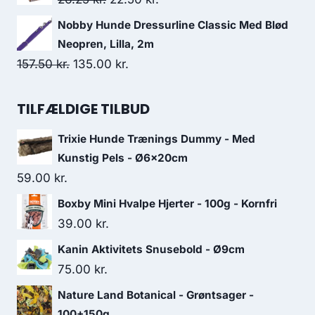
var:
er:
oprindelige
aktuelle
Nobby Hunde Dressurline Classic Med Blød
71.25 kr..
62.50 kr..
pris
pris
Neopren, Lilla, 2m
var:
er:
Den
Den
157.50
kr.
135.00
kr.
26.25 kr..
22.50 kr..
oprindelige
aktuelle
pris
pris
TILFÆLDIGE TILBUD
var:
er:
Trixie Hunde Trænings Dummy - Med
157.50 kr..
135.00 kr..
Kunstig Pels - Ø6x20cm
59.00
kr.
Boxby Mini Hvalpe Hjerter - 100g - Kornfri
39.00
kr.
Kanin Aktivitets Snusebold - Ø9cm
75.00
kr.
Nature Land Botanical - Grøntsager -
100+150g