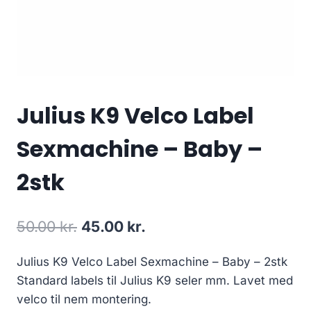
Julius K9 Velco Label
Sexmachine – Baby –
2stk
Den
Den
50.00
kr.
45.00
kr.
oprindelige
aktuelle
Julius K9 Velco Label Sexmachine – Baby – 2stk
pris
pris
Standard labels til Julius K9 seler mm. Lavet med
var:
er:
velco til nem montering.