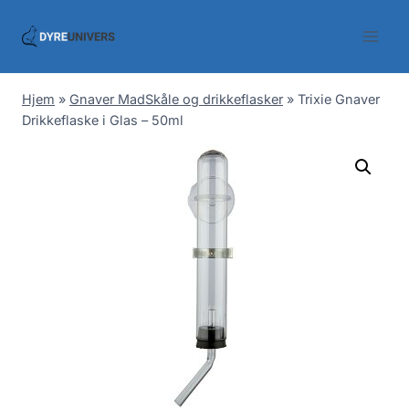
Skip
to
content
Hjem
»
Gnaver MadSkåle og drikkeflasker
»
Trixie Gnaver
Drikkeflaske i Glas – 50ml