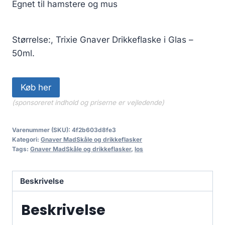
Egnet til hamstere og mus
Størrelse:, Trixie Gnaver Drikkeflaske i Glas –
50ml.
Køb her
(sponsoreret indhold og priserne er vejledende)
Varenummer (SKU):
4f2b603d8fe3
Kategori:
Gnaver MadSkåle og drikkeflasker
Tags:
Gnaver MadSkåle og drikkeflasker
,
los
Beskrivelse
Beskrivelse