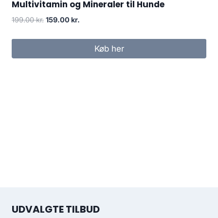
Multivitamin og Mineraler til Hunde
Den
Den
199.00
kr.
159.00
kr.
oprindelige
aktuelle
pris
pris
Køb her
var:
er:
199.00 kr..
159.00 kr..
UDVALGTE TILBUD