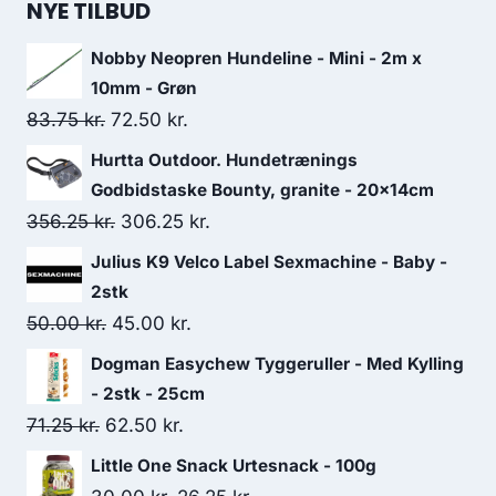
NYE TILBUD
Nobby Neopren Hundeline - Mini - 2m x
10mm - Grøn
Den
Den
83.75
kr.
72.50
kr.
oprindelige
aktuelle
Hurtta Outdoor. Hundetrænings
pris
pris
Godbidstaske Bounty, granite - 20x14cm
var:
er:
Den
Den
356.25
kr.
306.25
kr.
83.75 kr..
72.50 kr..
oprindelige
aktuelle
Julius K9 Velco Label Sexmachine - Baby -
pris
pris
2stk
var:
er:
Den
Den
50.00
kr.
45.00
kr.
356.25 kr..
306.25 kr..
oprindelige
aktuelle
Dogman Easychew Tyggeruller - Med Kylling
pris
pris
- 2stk - 25cm
var:
er:
Den
Den
71.25
kr.
62.50
kr.
50.00 kr..
45.00 kr..
oprindelige
aktuelle
Little One Snack Urtesnack - 100g
pris
pris