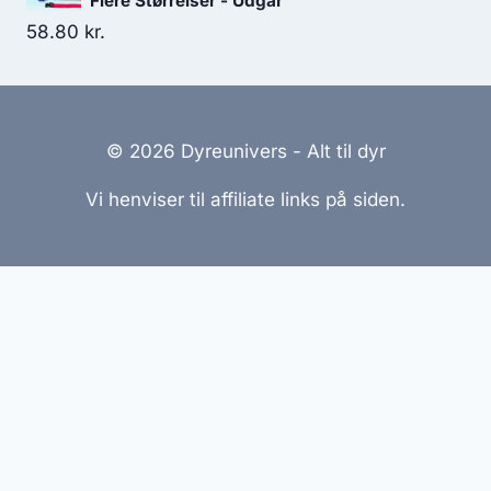
Flere Størrelser - Udgår
58.80
kr.
© 2026 Dyreunivers - Alt til dyr
Vi henviser til affiliate links på siden.
Hjemmesider Til Salg
|
Hjemmeside Udvikling
|
Online
Tilbud
Denne side kan være skabt med AI! Indholdet er
genereret med henblik på at informere og inspirere,
men vi anbefaler altid at dobbelttjekke vigtige
oplysninger.