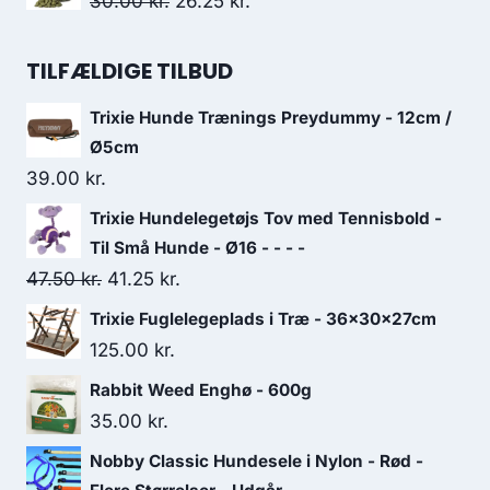
Den
Den
30.00
kr.
26.25
kr.
var:
er:
oprindelige
aktuelle
71.25 kr..
62.50 kr..
pris
pris
TILFÆLDIGE TILBUD
var:
er:
Trixie Hunde Trænings Preydummy - 12cm /
30.00 kr..
26.25 kr..
Ø5cm
39.00
kr.
Trixie Hundelegetøjs Tov med Tennisbold -
Til Små Hunde - Ø16 - - - -
Den
Den
47.50
kr.
41.25
kr.
oprindelige
aktuelle
Trixie Fuglelegeplads i Træ - 36x30x27cm
pris
pris
125.00
kr.
var:
er:
Rabbit Weed Enghø - 600g
47.50 kr..
41.25 kr..
35.00
kr.
Nobby Classic Hundesele i Nylon - Rød -