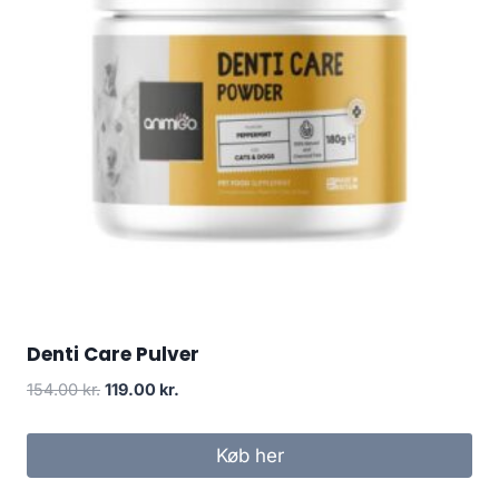
Denti Care Pulver
Den
Den
154.00
kr.
119.00
kr.
oprindelige
aktuelle
pris
pris
Køb her
var:
er:
154.00 kr..
119.00 kr..