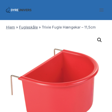
Skip
to
content
Hjem
»
Fugleskåle
»
Trixie Fugle Hængekar – 11,5cm