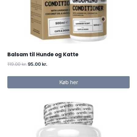
Balsam til Hunde og Katte
Den
Den
119.00
kr.
95.00
kr.
oprindelige
aktuelle
pris
pris
Køb her
var:
er:
119.00 kr..
95.00 kr..