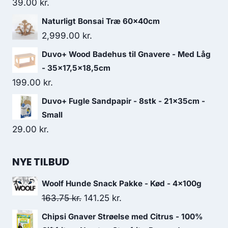
39.00
kr.
Naturligt Bonsai Træ 60x40cm
2,999.00
kr.
Duvo+ Wood Badehus til Gnavere - Med Låg
- 35x17,5x18,5cm
199.00
kr.
Duvo+ Fugle Sandpapir - 8stk - 21x35cm -
Small
29.00
kr.
NYE TILBUD
Woolf Hunde Snack Pakke - Kød - 4x100g
Den
Den
163.75
kr.
141.25
kr.
oprindelige
aktuelle
Chipsi Gnaver Strøelse med Citrus - 100%