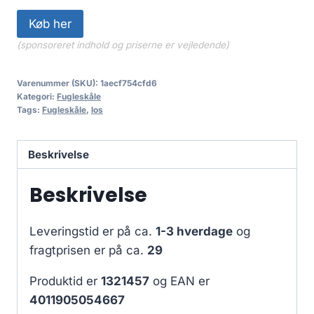
Køb her
(sponsoreret indhold og priserne er vejledende)
Varenummer (SKU):
1aecf754cfd6
Kategori:
Fugleskåle
Tags:
Fugleskåle
,
los
Beskrivelse
Beskrivelse
Leveringstid er på ca.
1-3 hverdage
og
fragtprisen er på ca.
29
Produktid er
1321457
og EAN er
4011905054667