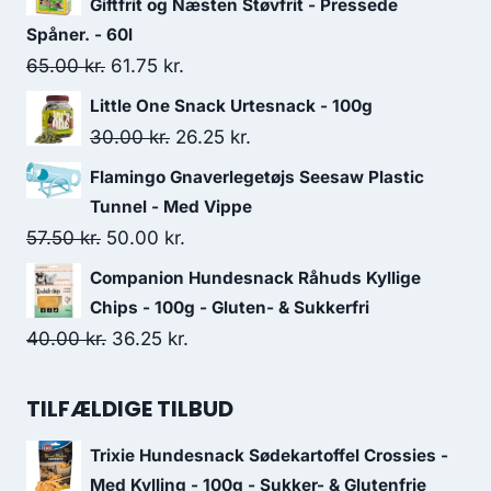
pris
pris
Giftfrit og Næsten Støvfrit - Pressede
var:
er:
Spåner. - 60l
Den
Den
65.00
kr.
61.75
kr.
163.75 kr..
141.25 kr..
oprindelige
aktuelle
Little One Snack Urtesnack - 100g
pris
pris
Den
Den
30.00
kr.
26.25
kr.
var:
er:
oprindelige
aktuelle
Flamingo Gnaverlegetøjs Seesaw Plastic
65.00 kr..
61.75 kr..
pris
pris
Tunnel - Med Vippe
var:
er:
Den
Den
57.50
kr.
50.00
kr.
30.00 kr..
26.25 kr..
oprindelige
aktuelle
Companion Hundesnack Råhuds Kyllige
pris
pris
Chips - 100g - Gluten- & Sukkerfri
var:
er:
Den
Den
40.00
kr.
36.25
kr.
57.50 kr..
50.00 kr..
oprindelige
aktuelle
pris
pris
TILFÆLDIGE TILBUD
var:
er:
Trixie Hundesnack Sødekartoffel Crossies -
40.00 kr..
36.25 kr..
Med Kylling - 100g - Sukker- & Glutenfrie