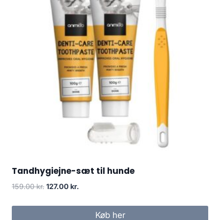
Tandhygiejne-sæt til hunde
Den
Den
159.00
kr.
127.00
kr.
oprindelige
aktuelle
pris
pris
Køb her