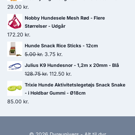
29.00
kr.
Nobby Hundesele Mesh Rød - Flere
Størrelser - Udgår
172.20
kr.
Hunde Snack Rice Sticks - 12cm
Den
Den
5.00
kr.
3.75
kr.
oprindelige
aktuelle
Julius K9 Hundesnor - 1,2m x 20mm - Blå
pris
pris
Den
Den
128.75
kr.
112.50
kr.
var:
er:
oprindelige
aktuelle
Trixie Hunde Aktivitetslegetøjs Snack Snake
5.00 kr..
3.75 kr..
pris
pris
- i Holdbar Gummi - Ø18cm
var:
er:
85.00
kr.
128.75 kr..
112.50 kr..
© 2026 Dyreunivers - Alt til dyr