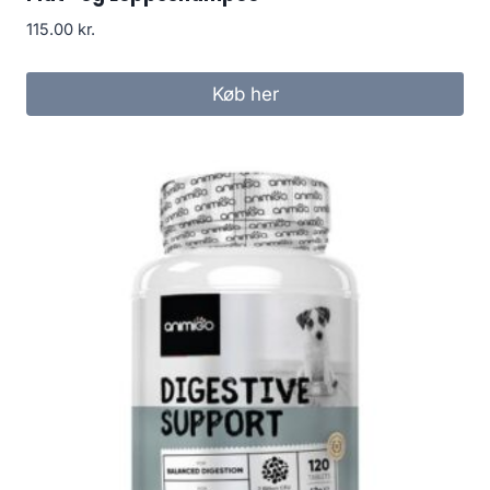
115.00
kr.
Køb her