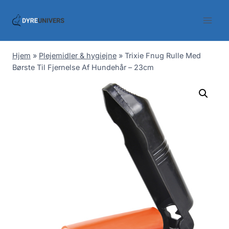
Skip
to
content
Hjem
»
Plejemidler & hygiejne
»
Trixie Fnug Rulle Med
Børste Til Fjernelse Af Hundehår – 23cm