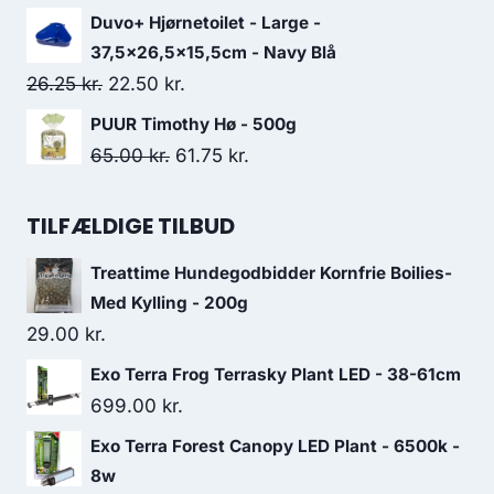
oprindelige
aktuelle
Duvo+ Hjørnetoilet - Large -
pris
pris
37,5x26,5x15,5cm - Navy Blå
var:
er:
Den
Den
26.25
kr.
22.50
kr.
37.50 kr..
32.50 kr..
oprindelige
aktuelle
PUUR Timothy Hø - 500g
pris
pris
Den
Den
65.00
kr.
61.75
kr.
var:
er:
oprindelige
aktuelle
26.25 kr..
22.50 kr..
pris
pris
TILFÆLDIGE TILBUD
var:
er:
Treattime Hundegodbidder Kornfrie Boilies-
65.00 kr..
61.75 kr..
Med Kylling - 200g
29.00
kr.
Exo Terra Frog Terrasky Plant LED - 38-61cm
699.00
kr.
Exo Terra Forest Canopy LED Plant - 6500k -
8w