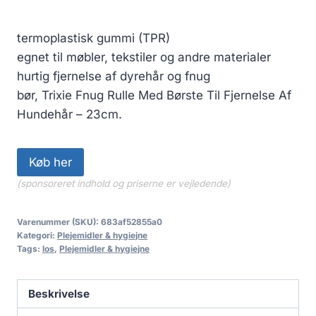
termoplastisk gummi (TPR)
egnet til møbler, tekstiler og andre materialer
hurtig fjernelse af dyrehår og fnug
bør, Trixie Fnug Rulle Med Børste Til Fjernelse Af
Hundehår – 23cm.
Køb her
(sponsoreret indhold og priserne er vejledende)
Varenummer (SKU):
683af52855a0
Kategori:
Plejemidler & hygiejne
Tags:
los
,
Plejemidler & hygiejne
Beskrivelse