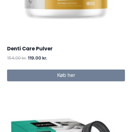
Denti Care Pulver
Den
Den
154.00
kr.
119.00
kr.
oprindelige
aktuelle
pris
pris
Køb her
var:
er:
154.00 kr..
119.00 kr..