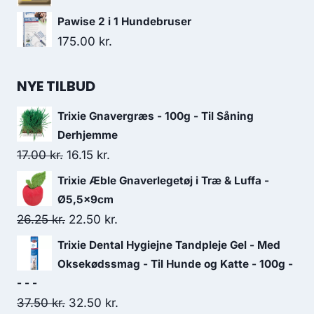
Pawise 2 i 1 Hundebruser
175.00
kr.
NYE TILBUD
Trixie Gnavergræs - 100g - Til Såning
Derhjemme
Den
Den
17.00
kr.
16.15
kr.
oprindelige
aktuelle
Trixie Æble Gnaverlegetøj i Træ & Luffa -
pris
pris
Ø5,5x9cm
var:
er:
Den
Den
26.25
kr.
22.50
kr.
17.00 kr..
16.15 kr..
oprindelige
aktuelle
Trixie Dental Hygiejne Tandpleje Gel - Med
pris
pris
Oksekødssmag - Til Hunde og Katte - 100g -
var:
er:
- - -
Den
Den
37.50
kr.
26.25 kr..
32.50
kr.
22.50 kr..