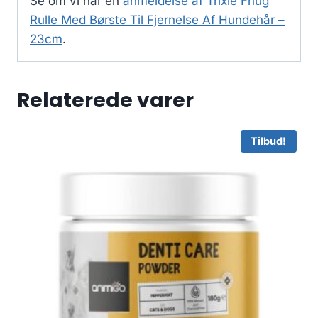
Se om vi har en
anmeldelse af Trixie Fnug
Rulle Med Børste Til Fjernelse Af Hundehår –
23cm
.
Relaterede varer
Tilbud!