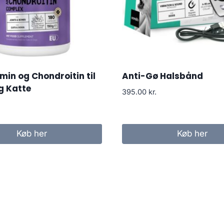
in og Chondroitin til
Anti-Gø Halsbånd
g Katte
395.00
kr.
Køb her
Køb her