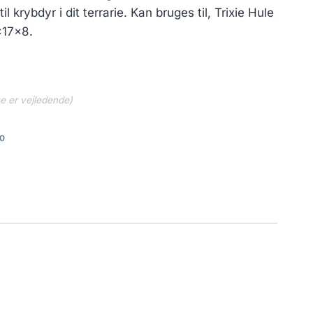
 krybdyr i dit terrarie. Kan bruges til, Trixie Hule
x17x8.
ne er vejledende)
0