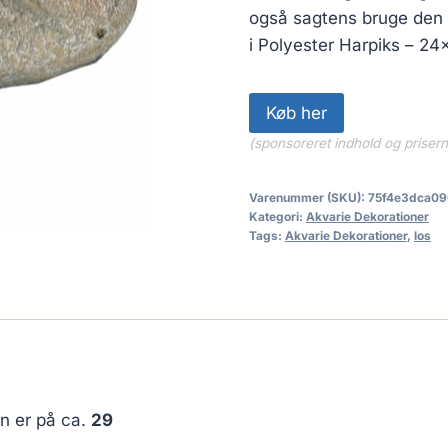
også sagtens bruge den til
i Polyester Harpiks – 24
Køb her
(sponsoreret indhold og priser
Varenummer (SKU):
75f4e3dca09
Kategori:
Akvarie Dekorationer
Tags:
Akvarie Dekorationer
,
los
en er på ca.
29