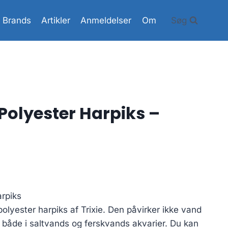
Brands
Artikler
Anmeldelser
Om
Søg
i Polyester Harpiks –
arpiks
 polyester harpiks af Trixie. Den påvirker ikke vand
 både i saltvands og ferskvands akvarier. Du kan