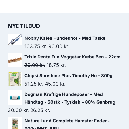
NYE TILBUD
Nobby Kalea Hundesnor - Med Taske
Den
Den
103.75
kr.
90.00
kr.
oprindelige
aktuelle
Trixie Denta Fun Veggetar Kæbe Ben - 22cm
pris
pris
Den
Den
20.00
kr.
18.75
kr.
var:
er:
oprindelige
aktuelle
Chipsi Sunshine Plus Timothy Hø - 800g
103.75 kr..
90.00 kr..
pris
pris
Den
Den
51.25
kr.
45.00
kr.
var:
er:
oprindelige
aktuelle
Dogman Kraftige Hundeposer - Med
20.00 kr..
18.75 kr..
pris
pris
Håndtag - 50stk - Tyrkish - 80% Genbrug
var:
er:
Den
Den
30.00
kr.
26.25
kr.
51.25 kr..
45.00 kr..
oprindelige
aktuelle
Nature Land Complete Hamster Foder -
pris
pris
300g MHT JUNI