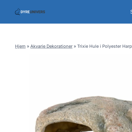
Skip
to
content
Hjem
»
Akvarie Dekorationer
»
Trixie Hule i Polyester Har