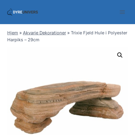
Skip
to
content
Hjem
»
Akvarie Dekorationer
»
Trixie Fjeld Hule i Polyester
Harpiks – 29cm