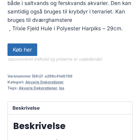
både i saltvands og ferskvands akvarier. Den kan
samtidig også bruges til krybdyr i terrariet. Kan
bruges til dværghamstere
, Trixie Fjeld Hule i Polyester Harpiks – 29cm.
Køb her
(sponsoreret indhold og priserne er vejledende)
Varenummer (SKU):
a299c41d6788
Kategori:
Akvarie Dekorationer
Tags:
Akvarie Dekorationer
,
los
Beskrivelse
Beskrivelse