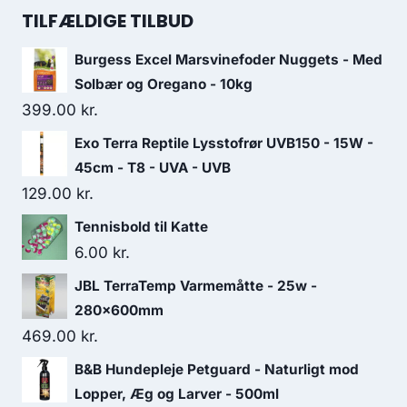
pris
pris
TILFÆLDIGE TILBUD
var:
er:
Burgess Excel Marsvinefoder Nuggets - Med
16.25 kr..
13.75 kr..
Solbær og Oregano - 10kg
399.00
kr.
Exo Terra Reptile Lysstofrør UVB150 - 15W -
45cm - T8 - UVA - UVB
129.00
kr.
Tennisbold til Katte
6.00
kr.
JBL TerraTemp Varmemåtte - 25w -
280x600mm
469.00
kr.
B&B Hundepleje Petguard - Naturligt mod
Lopper, Æg og Larver - 500ml