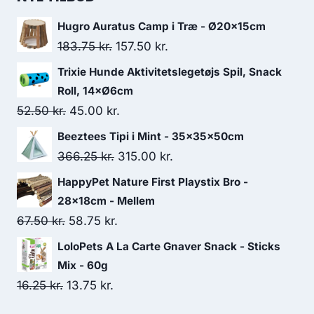
Hugro Auratus Camp i Træ - Ø20x15cm
Den
Den
183.75
kr.
157.50
kr.
oprindelige
aktuelle
Trixie Hunde Aktivitetslegetøjs Spil, Snack
pris
pris
Roll, 14×Ø6cm
var:
er:
Den
Den
52.50
kr.
45.00
kr.
183.75 kr..
157.50 kr..
oprindelige
aktuelle
Beeztees Tipi i Mint - 35x35x50cm
pris
pris
Den
Den
366.25
kr.
315.00
kr.
var:
er:
oprindelige
aktuelle
HappyPet Nature First Playstix Bro -
52.50 kr..
45.00 kr..
pris
pris
28x18cm - Mellem
var:
er:
Den
Den
67.50
kr.
58.75
kr.
366.25 kr..
315.00 kr..
oprindelige
aktuelle
LoloPets A La Carte Gnaver Snack - Sticks
pris
pris
Mix - 60g
var:
er:
Den
Den
16.25
kr.
13.75
kr.
67.50 kr..
58.75 kr..
oprindelige
aktuelle