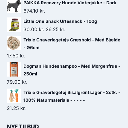
PAIKKA Recovery Hunde Vinterjakke - Dark
674.10
kr.
Little One Snack Urtesnack - 100g
Den
Den
30.00
kr.
26.25
kr.
oprindelige
aktuelle
Trixie Gnaverlegetøjs Græsbold - Med Bjælde
pris
pris
- Ø6cm
var:
er:
17.50
kr.
30.00 kr..
26.25 kr..
Dogman Hundeshampoo - Med Morgenfrue -
250ml
79.00
kr.
Trixie Gnaverlegetøj Sisalgrøntsager - 2stk. -
100% Naturmateriale - - - - -
21.25
kr.
NYE TILBUD