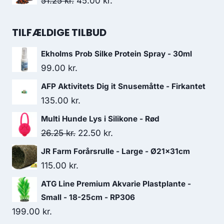
Den
Den
51.25
kr.
45.00
kr.
var:
er:
oprindelige
aktuelle
57.50 kr..
50.00 kr..
pris
pris
TILFÆLDIGE TILBUD
var:
er:
Ekholms Prob Silke Protein Spray - 30ml
51.25 kr..
45.00 kr..
99.00
kr.
AFP Aktivitets Dig it Snusemåtte - Firkantet
135.00
kr.
Multi Hunde Lys i Silikone - Rød
Den
Den
26.25
kr.
22.50
kr.
oprindelige
aktuelle
JR Farm Forårsrulle - Large - Ø21x31cm
pris
pris
115.00
kr.
var:
er:
ATG Line Premium Akvarie Plastplante -
26.25 kr..
22.50 kr..
Small - 18-25cm - RP306
199.00
kr.