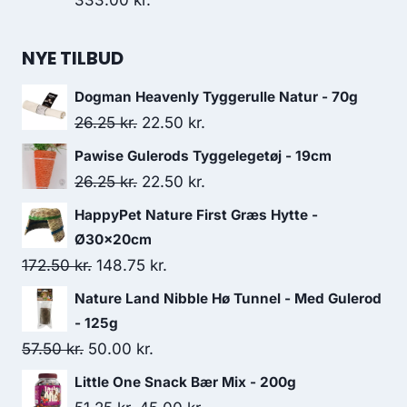
333.00
kr.
NYE TILBUD
Dogman Heavenly Tyggerulle Natur - 70g
Den
Den
26.25
kr.
22.50
kr.
oprindelige
aktuelle
Pawise Gulerods Tyggelegetøj - 19cm
pris
pris
Den
Den
26.25
kr.
22.50
kr.
var:
er:
oprindelige
aktuelle
HappyPet Nature First Græs Hytte -
26.25 kr..
22.50 kr..
pris
pris
Ø30x20cm
var:
er:
Den
Den
172.50
kr.
148.75
kr.
26.25 kr..
22.50 kr..
oprindelige
aktuelle
Nature Land Nibble Hø Tunnel - Med Gulerod
pris
pris
- 125g
var:
er:
Den
Den
57.50
kr.
50.00
kr.
172.50 kr..
148.75 kr..
oprindelige
aktuelle
Little One Snack Bær Mix - 200g
pris
pris