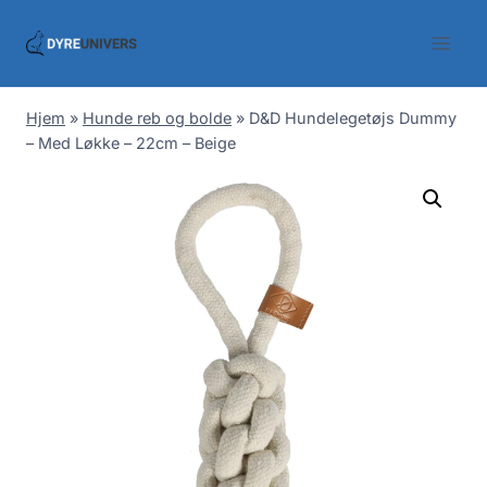
Skip
to
content
Hjem
»
Hunde reb og bolde
»
D&D Hundelegetøjs Dummy
– Med Løkke – 22cm – Beige