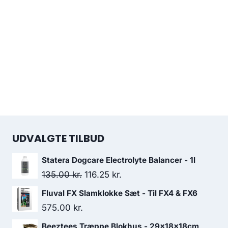
UDVALGTE TILBUD
Statera Dogcare Electrolyte Balancer - 1l
Den
Den
135.00
kr.
116.25
kr.
oprindelige
aktuelle
Fluval FX Slamklokke Sæt - Til FX4 & FX6
pris
pris
575.00
kr.
var:
er:
Beeztees Træppe Blokhus - 29x18x18cm