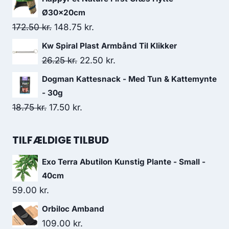
41.25 kr..
36.25 kr..
pris
pris
Ø30x20cm
var:
er:
Den
Den
172.50
kr.
148.75
kr.
67.50 kr..
58.75 kr..
oprindelige
aktuelle
Kw Spiral Plast Armbånd Til Klikker
pris
pris
Den
Den
26.25
kr.
22.50
kr.
var:
er:
oprindelige
aktuelle
Dogman Kattesnack - Med Tun & Kattemynte
172.50 kr..
148.75 kr..
pris
pris
- 30g
var:
er:
Den
Den
18.75
kr.
17.50
kr.
26.25 kr..
22.50 kr..
oprindelige
aktuelle
pris
pris
TILFÆLDIGE TILBUD
var:
er:
Exo Terra Abutilon Kunstig Plante - Small -
18.75 kr..
17.50 kr..
40cm
59.00
kr.
Orbiloc Amband
109.00
kr.