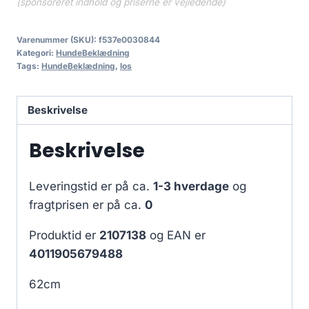
(sponsoreret indhold og priserne er vejledende)
Varenummer (SKU):
f537e0030844
Kategori:
HundeBeklædning
Tags:
HundeBeklædning
,
los
Beskrivelse
Beskrivelse
Leveringstid er på ca.
1-3 hverdage
og
fragtprisen er på ca.
0
Produktid er
2107138
og EAN er
4011905679488
62cm