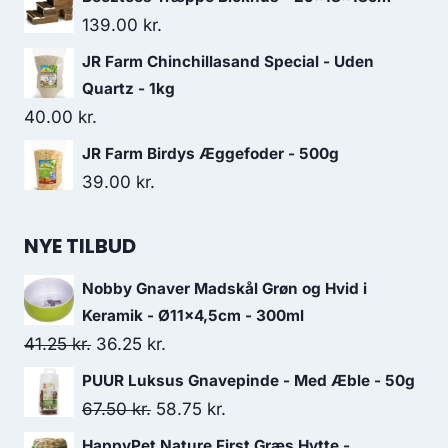
135.00 kr..
116.25 kr..
139.00
kr.
JR Farm Chinchillasand Special - Uden
Quartz - 1kg
40.00
kr.
JR Farm Birdys Æggefoder - 500g
39.00
kr.
NYE TILBUD
Nobby Gnaver Madskål Grøn og Hvid i
Keramik - Ø11x4,5cm - 300ml
Den
Den
41.25
kr.
36.25
kr.
oprindelige
aktuelle
PUUR Luksus Gnavepinde - Med Æble - 50g
pris
pris
Den
Den
67.50
kr.
58.75
kr.
var:
er:
oprindelige
aktuelle
HappyPet Nature First Græs Hytte -