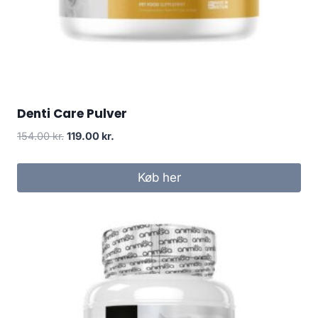
Denti Care Pulver
Den
Den
154.00
kr.
119.00
kr.
oprindelige
aktuelle
pris
pris
Køb her
var:
er:
154.00 kr..
119.00 kr..