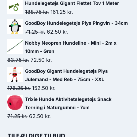
Hundelegetøjs Gigant Flettet Tov 1 Meter
Den
Den
188.75
kr.
161.25
kr.
oprindelige
aktuelle
GoodBoy Hundelegetøjs Plys Pingvin - 34cm
pris
pris
Den
Den
71.25
kr.
62.50
kr.
var:
er:
oprindelige
aktuelle
Nobby Neopren Hundeline - Mini - 2m x
188.75 kr..
161.25 kr..
pris
pris
10mm - Grøn
var:
er:
Den
Den
83.75
kr.
72.50
kr.
71.25 kr..
62.50 kr..
oprindelige
aktuelle
GoodBoy Gigant Hundelegetøjs Plys
pris
pris
Julemand - Med Reb - 75cm - XXL
var:
er:
Den
Den
176.25
kr.
152.50
kr.
83.75 kr..
72.50 kr..
oprindelige
aktuelle
Trixie Hunde Aktivitetslegetøjs Snack
pris
pris
Terning i Naturgummi - 7cm
var:
er:
Den
Den
71.25
kr.
62.50
kr.
176.25 kr..
152.50 kr..
oprindelige
aktuelle
pris
pris
TILFÆLDIGE TILBUD