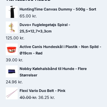
var:
er:
HuntingTime Canvas Dummy - 500g - Sort
71.25 kr..
62.50 kr..
65.00
kr.
Duvo+ Fuglelegetøjs Spiral -
25,5x12,7x3,3cm
125.00
kr.
Active Canis Hundeskål i Plastik - Non Spild -
Ø19cm - Rød
39.00
kr.
Nobby Kølehalsbånd til Hunde - Flere
Størrelser
24.96
kr.
Flexi Vario Duo Belt - Pink
Den
Den
40.00
kr.
36.25
kr.
oprindelige
aktuelle