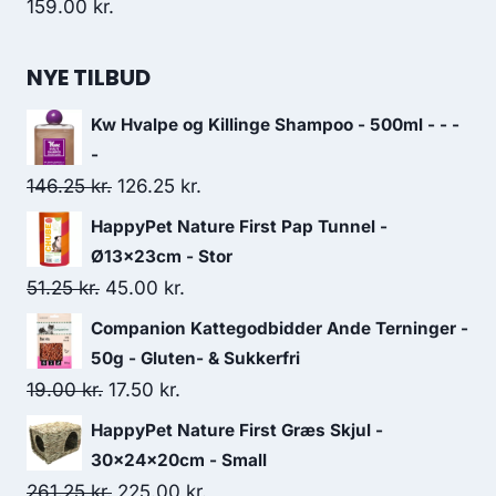
159.00
kr.
NYE TILBUD
Kw Hvalpe og Killinge Shampoo - 500ml - - -
-
Den
Den
146.25
kr.
126.25
kr.
oprindelige
aktuelle
HappyPet Nature First Pap Tunnel -
pris
pris
Ø13x23cm - Stor
var:
er:
Den
Den
51.25
kr.
45.00
kr.
146.25 kr..
126.25 kr..
oprindelige
aktuelle
Companion Kattegodbidder Ande Terninger -
pris
pris
50g - Gluten- & Sukkerfri
var:
er:
Den
Den
19.00
kr.
17.50
kr.
51.25 kr..
45.00 kr..
oprindelige
aktuelle
HappyPet Nature First Græs Skjul -
pris
pris
30x24x20cm - Small
var:
er:
Den
Den
261.25
kr.
225.00
kr.