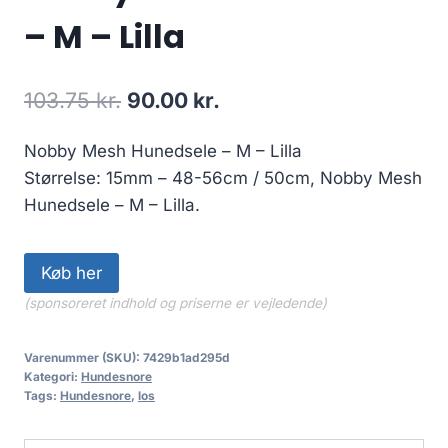
– M – Lilla
Den
Den
103.75
kr.
90.00
kr.
oprindelige
aktuelle
Nobby Mesh Hunedsele – M – Lilla
pris
pris
Størrelse: 15mm – 48-56cm / 50cm, Nobby Mesh
var:
er:
Hunedsele – M – Lilla.
103.75 kr..
90.00 kr..
Køb her
(sponsoreret indhold og priserne er vejledende)
Varenummer (SKU):
7429b1ad295d
Kategori:
Hundesnore
Tags:
Hundesnore
,
los