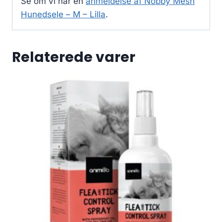
Se om vi har en
anmeldelse af Nobby Mesh
Hunedsele – M – Lilla
.
Relaterede varer