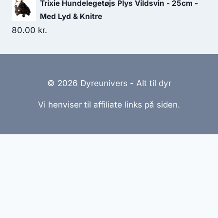
Trixie Hundelegetøjs Plys Vildsvin - 25cm -
Med Lyd & Knitre
80.00
kr.
© 2026 Dyreunivers - Alt til dyr
Vi henviser til affiliate links på siden.
Hjemmesider Til Salg
|
Hjemmeside Udvikling
|
Online
Tilbud
Denne side kan være skabt med AI! Indholdet er
genereret med henblik på at informere og inspirere,
men vi anbefaler altid at dobbelttjekke vigtige