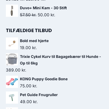
19.00 kr..
17.50 kr..
oprindelige
aktuelle
Duvo+ Mini Kam - 30 Stift
pris
pris
Den
Den
57.50
kr.
50.00
kr.
var:
er:
oprindelige
aktuelle
261.25 kr..
225.00 kr..
pris
pris
TILFÆLDIGE TILBUD
var:
er:
Bold med hjerte
57.50 kr..
50.00 kr..
19.00
kr.
Trixie Cykel Kurv til Bagagebærer til Hunde -
Op til 6kg
389.00
kr.
KONG Puppy Goodie Bone
75.00
kr.
Pet Guide Fnugruller
49.00
kr.