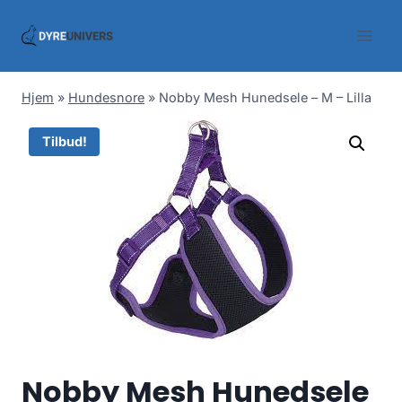
Skip
to
content
Hjem
»
Hundesnore
»
Nobby Mesh Hunedsele – M – Lilla
Tilbud!
Nobby Mesh Hunedsele