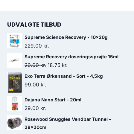
UDVALGTE TILBUD
Supreme Science Recovery - 10x20g
229.00
kr.
Supreme Recovery doseringssprøjte 15ml
Den
Den
20.00
kr.
18.75
kr.
oprindelige
aktuelle
Exo Terra Ørkensand - Sort - 4,5kg
pris
pris
99.00
kr.
var:
er:
Dajana Nano Start - 20ml
20.00 kr..
18.75 kr..
29.00
kr.
Rosewood Snuggles Vendbar Tunnel -
28x20cm