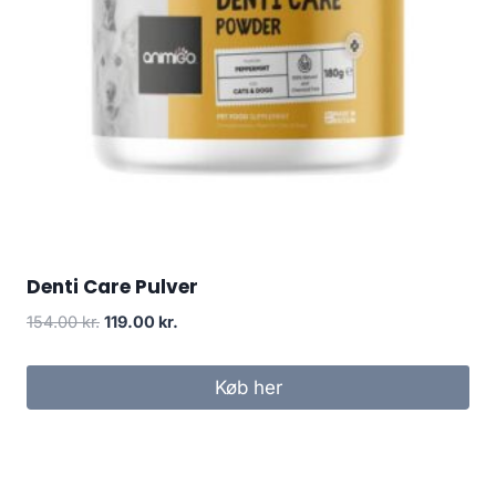
Denti Care Pulver
Den
Den
154.00
kr.
119.00
kr.
oprindelige
aktuelle
pris
pris
Køb her
var:
er:
154.00 kr..
119.00 kr..