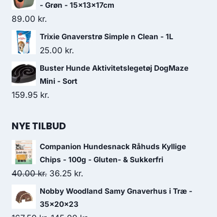
- Grøn - 15x13x17cm
89.00
kr.
Trixie Gnaverstrø Simple n Clean - 1L
25.00
kr.
Buster Hunde Aktivitetslegetøj DogMaze
Mini - Sort
159.95
kr.
NYE TILBUD
Companion Hundesnack Råhuds Kyllige
Chips - 100g - Gluten- & Sukkerfri
Den
Den
40.00
kr.
36.25
kr.
oprindelige
aktuelle
Nobby Woodland Samy Gnaverhus i Træ -
pris
pris
35x20x23
var:
er: