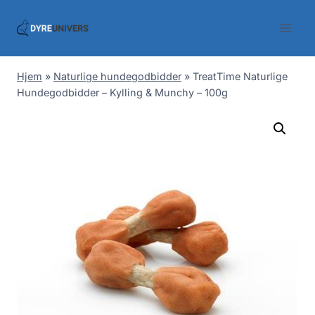
Skip
to
content
Hjem
»
Naturlige hundegodbidder
»
TreatTime Naturlige
Hundegodbidder – Kylling & Munchy – 100g