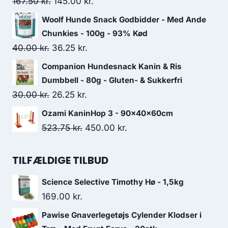
Den
Den
167.50
kr.
145.00
kr.
40.00 kr..
36.25 kr..
oprindelige
aktuelle
Woolf Hunde Snack Godbidder - Med Ande
pris
pris
Chunkies - 100g - 93% Kød
var:
er:
Den
Den
40.00
kr.
36.25
kr.
167.50 kr..
145.00 kr..
oprindelige
aktuelle
Companion Hundesnack Kanin & Ris
pris
pris
Dumbbell - 80g - Gluten- & Sukkerfri
var:
er:
Den
Den
30.00
kr.
26.25
kr.
40.00 kr..
36.25 kr..
oprindelige
aktuelle
Ozami KaninHop 3 - 90x40x60cm
pris
pris
Den
Den
523.75
kr.
450.00
kr.
var:
er:
oprindelige
aktuelle
30.00 kr..
26.25 kr..
pris
pris
TILFÆLDIGE TILBUD
var:
er:
Science Selective Timothy Hø - 1,5kg
523.75 kr..
450.00 kr..
169.00
kr.
Pawise Gnaverlegetøjs Cylender Klodser i