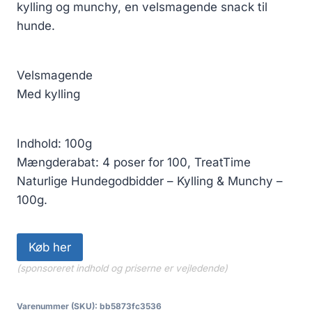
kylling og munchy, en velsmagende snack til
hunde.
Velsmagende
Med kylling
Indhold: 100g
Mængderabat: 4 poser for 100, TreatTime
Naturlige Hundegodbidder – Kylling & Munchy –
100g.
Køb her
(sponsoreret indhold og priserne er vejledende)
Varenummer (SKU):
bb5873fc3536