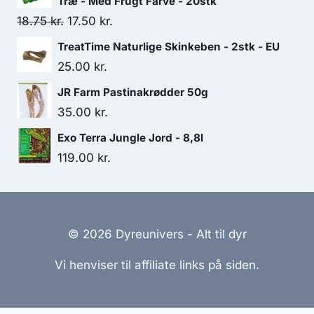
Træ - Med Frugt Farve - 20stk
Den
Den
18.75
kr.
17.50
kr.
oprindelige
aktuelle
TreatTime Naturlige Skinkeben - 2stk - EU
pris
pris
25.00
kr.
var:
er:
JR Farm Pastinakrødder 50g
18.75 kr..
17.50 kr..
35.00
kr.
Exo Terra Jungle Jord - 8,8l
119.00
kr.
© 2026 Dyreunivers - Alt til dyr
Vi henviser til affiliate links på siden.