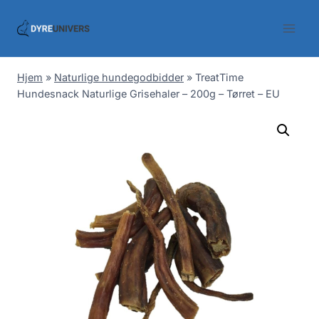
Skip
to
content
Hjem
»
Naturlige hundegodbidder
»
TreatTime
Hundesnack Naturlige Grisehaler – 200g – Tørret – EU