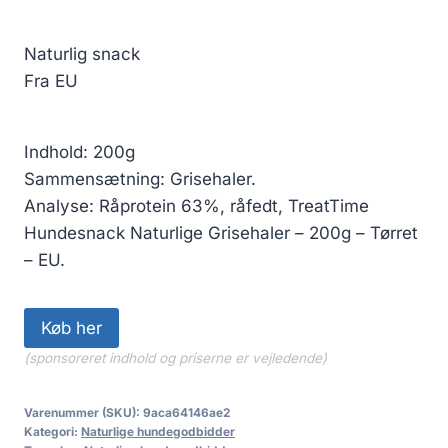
Naturlig snack
Fra EU
Indhold: 200g
Sammensætning: Grisehaler.
Analyse: Råprotein 63%, råfedt, TreatTime
Hundesnack Naturlige Grisehaler – 200g – Tørret
– EU.
Køb her
(sponsoreret indhold og priserne er vejledende)
Varenummer (SKU):
9aca64146ae2
Kategori:
Naturlige hundegodbidder