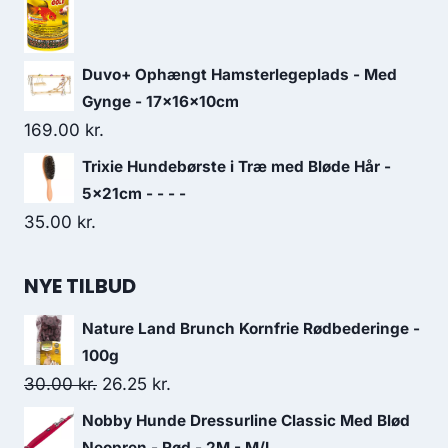
Duvo+ Ophængt Hamsterlegeplads - Med
Gynge - 17x16x10cm
169.00
kr.
Trixie Hundebørste i Træ med Bløde Hår -
5x21cm - - - -
35.00
kr.
NYE TILBUD
Nature Land Brunch Kornfrie Rødbederinge -
100g
Den
Den
30.00
kr.
26.25
kr.
oprindelige
aktuelle
Nobby Hunde Dressurline Classic Med Blød
pris
pris
Neopren - Rød - 2M - M/L