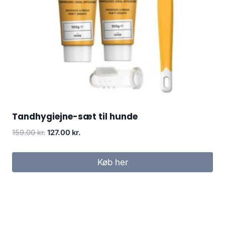
Tandhygiejne-sæt til hunde
Den
Den
159.00
kr.
127.00
kr.
oprindelige
aktuelle
pris
pris
Køb her
var:
er:
159.00 kr..
127.00 kr..