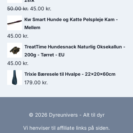
2stk
Den
Den
50.00
kr.
45.00
kr.
oprindelige
aktuelle
Kw Smart Hunde og Katte Pelspleje Kam -
pris
pris
Mellem
var:
er:
45.00
kr.
50.00 kr..
45.00 kr..
TreatTime Hundesnack Naturlig Oksekallun -
200g - Tørret - EU
45.00
kr.
Trixie Bæresele til Hvalpe - 22x20x60cm
179.00
kr.
© 2026 Dyreunivers - Alt til dyr
Vi henviser til affiliate links på siden.