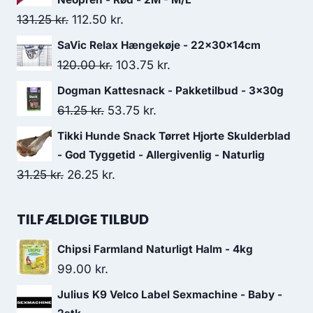
var:
er:
Den
Den
131.25
kr.
112.50
kr.
30.00 kr..
26.25 kr..
oprindelige
aktuelle
SaVic Relax Hængekøje - 22x30x14cm
pris
pris
Den
Den
120.00
kr.
103.75
kr.
var:
er:
oprindelige
aktuelle
Dogman Kattesnack - Pakketilbud - 3x30g
131.25 kr..
112.50 kr..
pris
pris
Den
Den
61.25
kr.
53.75
kr.
var:
er:
oprindelige
aktuelle
Tikki Hunde Snack Tørret Hjorte Skulderblad
120.00 kr..
103.75 kr..
pris
pris
- God Tyggetid - Allergivenlig - Naturlig
var:
er:
Den
Den
31.25
kr.
26.25
kr.
61.25 kr..
53.75 kr..
oprindelige
aktuelle
pris
pris
TILFÆLDIGE TILBUD
var:
er:
Chipsi Farmland Naturligt Halm - 4kg
31.25 kr..
26.25 kr..
99.00
kr.
Julius K9 Velco Label Sexmachine - Baby -