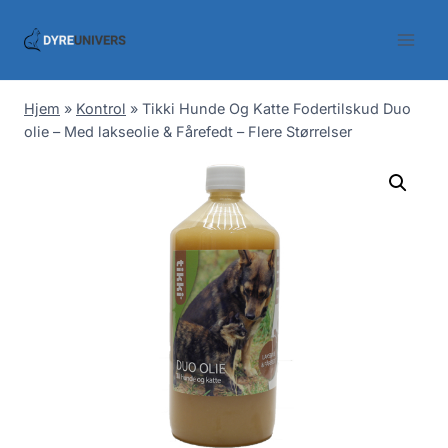
Skip
to
content
Hjem
»
Kontrol
»
Tikki Hunde Og Katte Fodertilskud Duo
olie – Med lakseolie & Fårefedt – Flere Størrelser