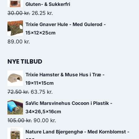
Gluten- & Sukkerfri
Den
Den
30.00
kr.
26.25
kr.
oprindelige
aktuelle
Trixie Gnaver Hule - Med Gulerod -
pris
pris
15x12x25cm
var:
er:
89.00
kr.
30.00 kr..
26.25 kr..
NYE TILBUD
Trixie Hamster & Muse Hus i Træ -
19x11x15cm
Den
Den
72.50
kr.
63.75
kr.
oprindelige
aktuelle
SaVic Marsvinehus Cocoon i Plastik -
pris
pris
34x26,5x16cm
var:
er:
Den
Den
105.00
kr.
90.00
kr.
72.50 kr..
63.75 kr..
oprindelige
aktuelle
Nature Land Bjergenghø - Med Kornblomst -
pris
pris