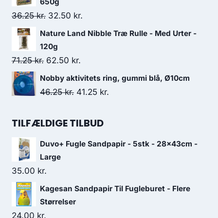
650g
var:
er:
Den
Den
36.25
kr.
32.50
kr.
105.00 kr..
90.00 kr..
oprindelige
aktuelle
Nature Land Nibble Træ Rulle - Med Urter -
pris
pris
120g
var:
er:
Den
Den
71.25
kr.
62.50
kr.
36.25 kr..
32.50 kr..
oprindelige
aktuelle
Nobby aktivitets ring, gummi blå, Ø10cm
pris
pris
Den
Den
46.25
kr.
41.25
kr.
var:
er:
oprindelige
aktuelle
71.25 kr..
62.50 kr..
pris
pris
TILFÆLDIGE TILBUD
var:
er:
Duvo+ Fugle Sandpapir - 5stk - 28x43cm -
46.25 kr..
41.25 kr..
Large
35.00
kr.
Kagesan Sandpapir Til Fugleburet - Flere
Størrelser
24.00
kr.