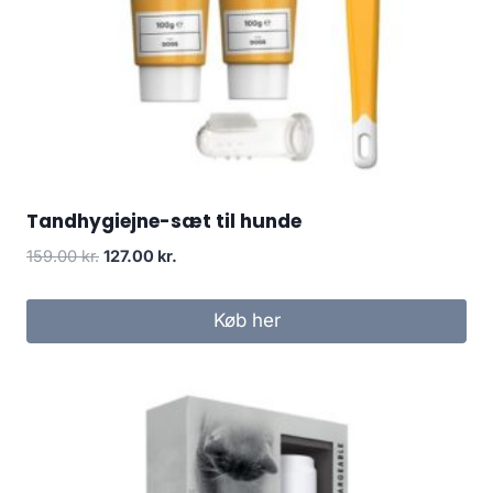
Tandhygiejne-sæt til hunde
Den
Den
159.00
kr.
127.00
kr.
oprindelige
aktuelle
pris
pris
Køb her
var:
er:
159.00 kr..
127.00 kr..