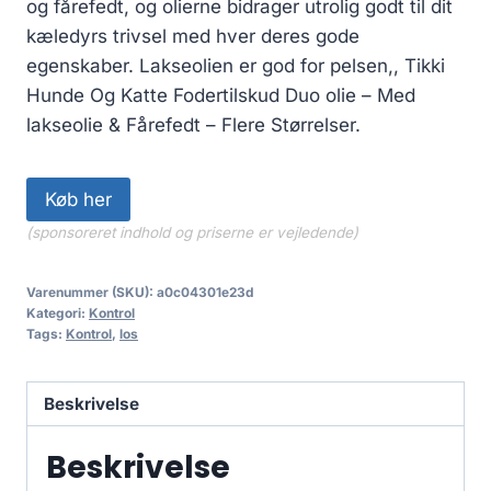
og fårefedt, og olierne bidrager utrolig godt til dit
kæledyrs trivsel med hver deres gode
egenskaber. Lakseolien er god for pelsen,, Tikki
Hunde Og Katte Fodertilskud Duo olie – Med
lakseolie & Fårefedt – Flere Størrelser.
Køb her
(sponsoreret indhold og priserne er vejledende)
Varenummer (SKU):
a0c04301e23d
Kategori:
Kontrol
Tags:
Kontrol
,
los
Beskrivelse
Beskrivelse