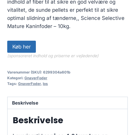
indhold af fiber til at sikre en god velvære og
vitalitet, de sunde pellets er perfekt til at sikre
optimal slidning af tænderne,, Science Selective
Mature Kaninfoder – 10kg.
Køb her
(sponsoreret indhold og priserne er vejledende)
Varenummer (SKU):
6299304a601b
Kategori:
GnaverFoder
Tags:
GnaverFoder
,
los
Beskrivelse
Beskrivelse