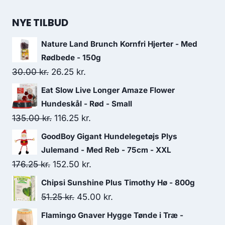
NYE TILBUD
Nature Land Brunch Kornfri Hjerter - Med
Rødbede - 150g
Den
Den
30.00
kr.
26.25
kr.
oprindelige
aktuelle
Eat Slow Live Longer Amaze Flower
pris
pris
Hundeskål - Rød - Small
var:
er:
Den
Den
135.00
kr.
116.25
kr.
30.00 kr..
26.25 kr..
oprindelige
aktuelle
GoodBoy Gigant Hundelegetøjs Plys
pris
pris
Julemand - Med Reb - 75cm - XXL
var:
er:
Den
Den
176.25
kr.
152.50
kr.
135.00 kr..
116.25 kr..
oprindelige
aktuelle
Chipsi Sunshine Plus Timothy Hø - 800g
pris
pris
Den
Den
51.25
kr.
45.00
kr.
var:
er:
oprindelige
aktuelle
Flamingo Gnaver Hygge Tønde i Træ -
176.25 kr..
152.50 kr..