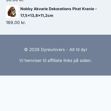
Nobby Akvarie Dekorations Pirat Kranie -
17,5x13,8x11,2cm
169.00
kr.
© 2026 Dyreunivers - Alt til dyr
Vi henviser til affiliate links på siden.
Hjemmesider Til Salg
|
Hjemmeside Udvikling
|
Online
Tilbud
Denne side kan være skabt med AI! Indholdet er
genereret med henblik på at informere og inspirere,