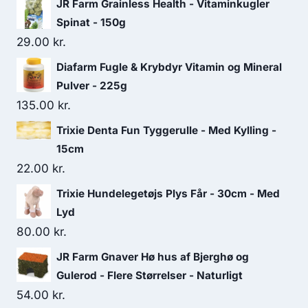
JR Farm Grainless Health - Vitaminkugler
Spinat - 150g
29.00
kr.
Diafarm Fugle & Krybdyr Vitamin og Mineral
Pulver - 225g
135.00
kr.
Trixie Denta Fun Tyggerulle - Med Kylling -
15cm
22.00
kr.
Trixie Hundelegetøjs Plys Får - 30cm - Med
Lyd
80.00
kr.
JR Farm Gnaver Hø hus af Bjerghø og
Gulerod - Flere Størrelser - Naturligt
54.00
kr.