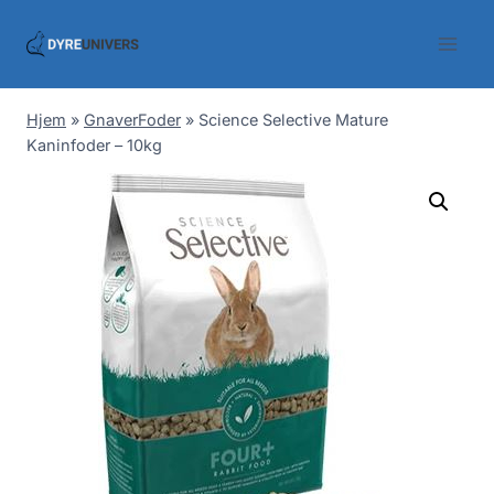
Skip
to
content
Hjem
»
GnaverFoder
»
Science Selective Mature
Kaninfoder – 10kg