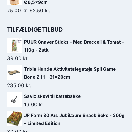
pris
pris
Ø6,5x9cm
var:
er:
Den
Den
75.00
kr.
62.50
kr.
51.25 kr..
45.00 kr..
oprindelige
aktuelle
pris
pris
TILFÆLDIGE TILBUD
var:
er:
PUUR Gnaver Sticks - Med Broccoli & Tomat -
75.00 kr..
62.50 kr..
110g - 2stk
39.00
kr.
Trixie Hunde Aktivitetslegetøjs Spil Game
Bone 2 i 1 - 31x20cm
235.00
kr.
Savic skovl til kattebakke
19.00
kr.
JR Farm 30 Års Jubilæum Snack Boks - 200g
- Limited Edition
30.00
kr.