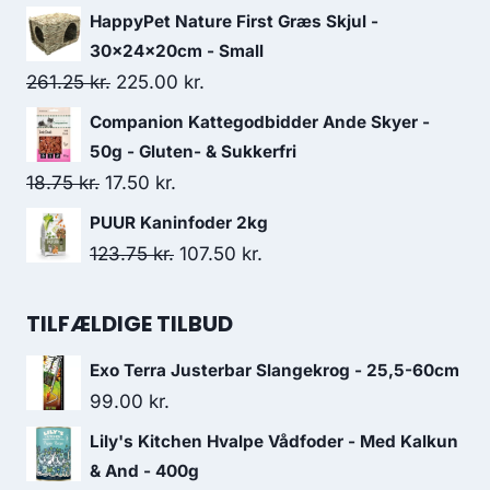
var:
er:
oprindelige
aktuelle
HappyPet Nature First Græs Skjul -
141.25 kr..
122.50 kr..
pris
pris
30x24x20cm - Small
var:
er:
Den
Den
261.25
kr.
225.00
kr.
32.50 kr..
30.00 kr..
oprindelige
aktuelle
Companion Kattegodbidder Ande Skyer -
pris
pris
50g - Gluten- & Sukkerfri
var:
er:
Den
Den
18.75
kr.
17.50
kr.
261.25 kr..
225.00 kr..
oprindelige
aktuelle
PUUR Kaninfoder 2kg
pris
pris
Den
Den
123.75
kr.
107.50
kr.
var:
er:
oprindelige
aktuelle
18.75 kr..
17.50 kr..
pris
pris
TILFÆLDIGE TILBUD
var:
er:
Exo Terra Justerbar Slangekrog - 25,5-60cm
123.75 kr..
107.50 kr..
99.00
kr.
Lily's Kitchen Hvalpe Vådfoder - Med Kalkun
& And - 400g