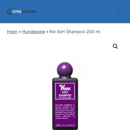
Skip
to
content
Hjem
»
Hundepleje
»
Kw Sort Shampoo 200 ml