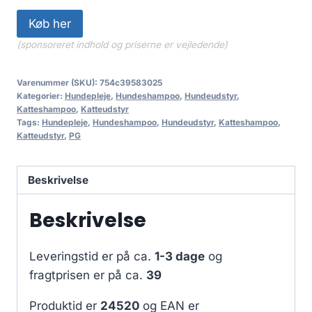
Køb her
(sponsoreret indhold og priserne er vejledende)
Varenummer (SKU):
754c39583025
Kategorier:
Hundepleje
,
Hundeshampoo
,
Hundeudstyr
,
Katteshampoo
,
Katteudstyr
Tags:
Hundepleje
,
Hundeshampoo
,
Hundeudstyr
,
Katteshampoo
,
Katteudstyr
,
PG
Beskrivelse
Beskrivelse
Leveringstid er på ca.
1-3 dage
og
fragtprisen er på ca.
39
Produktid er
24520
og EAN er