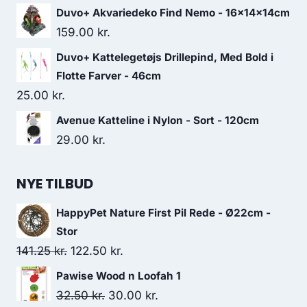
Duvo+ Akvariedeko Find Nemo - 16x14x14cm
159.00
kr.
Duvo+ Kattelegetøjs Drillepind, Med Bold i
Flotte Farver - 46cm
25.00
kr.
Avenue Katteline i Nylon - Sort - 120cm
29.00
kr.
NYE TILBUD
HappyPet Nature First Pil Rede - Ø22cm -
Stor
Den
Den
141.25
kr.
122.50
kr.
oprindelige
aktuelle
Pawise Wood n Loofah 1
pris
pris
Den
Den
32.50
kr.
30.00
kr.