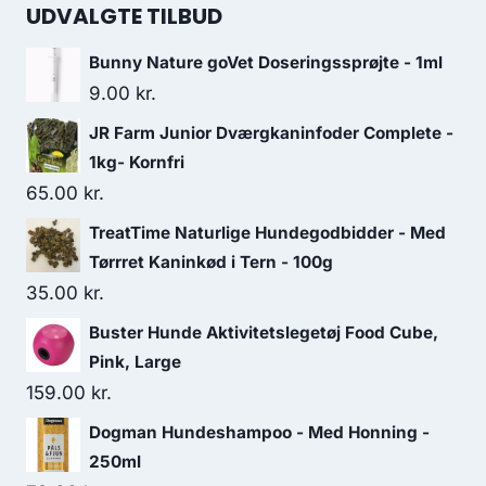
UDVALGTE TILBUD
Bunny Nature goVet Doseringssprøjte - 1ml
9.00
kr.
JR Farm Junior Dværgkaninfoder Complete -
1kg- Kornfri
65.00
kr.
TreatTime Naturlige Hundegodbidder - Med
Tørrret Kaninkød i Tern - 100g
35.00
kr.
Buster Hunde Aktivitetslegetøj Food Cube,
Pink, Large
159.00
kr.
Dogman Hundeshampoo - Med Honning -
250ml