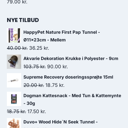
79.00
kr.
NYE TILBUD
HappyPet Nature First Pap Tunnel -
Ø11x23cm - Mellem
Den
Den
40.00
kr.
36.25
kr.
oprindelige
aktuelle
Akvarie Dekoration Krukke i Polyester - 9cm
pris
pris
Den
Den
103.75
kr.
90.00
kr.
var:
er:
oprindelige
aktuelle
Supreme Recovery doseringssprøjte 15ml
40.00 kr..
36.25 kr..
pris
pris
Den
Den
20.00
kr.
18.75
kr.
var:
er:
oprindelige
aktuelle
Dogman Kattesnack - Med Tun & Kattemynte
103.75 kr..
90.00 kr..
pris
pris
- 30g
var:
er:
Den
Den
18.75
kr.
17.50
kr.
20.00 kr..
18.75 kr..
oprindelige
aktuelle
Duvo+ Wood Hide´N Seek Tunnel -