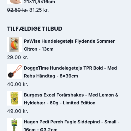
pris
pris
21x11,5x16cm
var:
er:
Den
Den
92.50
kr.
81.25
kr.
18.75 kr..
17.50 kr..
oprindelige
aktuelle
pris
pris
TILFÆLDIGE TILBUD
var:
er:
PaWise Hundelegetøjs Flydende Sommer
92.50 kr..
81.25 kr..
Citron - 13cm
29.00
kr.
DoggoTime Hundelegetøjs TPR Bold - Med
Rebs Håndtag - 8x36cm
40.00
kr.
Burgess Excel Forårsbakes - Med Lemon &
Hyldebær - 60g - Limited Edition
49.00
kr.
Hagen Pedi Perch Fugle Siddepind - Small -
16cm - Ø3,2cm