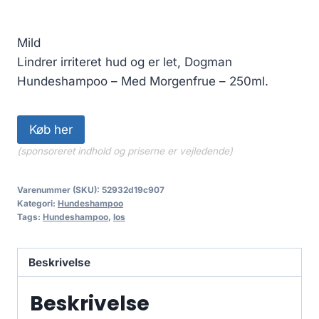
Mild
Lindrer irriteret hud og er let, Dogman
Hundeshampoo – Med Morgenfrue – 250ml.
Køb her
(sponsoreret indhold og priserne er vejledende)
Varenummer (SKU):
52932d19c907
Kategori:
Hundeshampoo
Tags:
Hundeshampoo
,
los
Beskrivelse
Beskrivelse