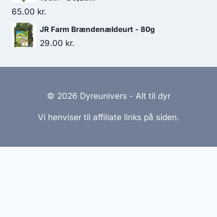
65.00
kr.
JR Farm Brændenældeurt - 80g
29.00
kr.
© 2026 Dyreunivers - Alt til dyr
Vi henviser til affiliate links på siden.
Hjemmesider Til Salg
|
Hjemmeside Udvikling
|
Online
Tilbud
Denne side kan være skabt med AI! Indholdet er
genereret med henblik på at informere og inspirere,