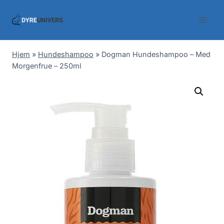
Skip
to
content
Hjem
»
Hundeshampoo
»
Dogman Hundeshampoo – Med
Morgenfrue – 250ml