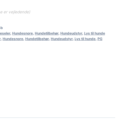
ne er vejledende)
3b
eseler
,
Hundesnore
,
Hundetilbehør
,
Hundeudstyr
,
Lys til hunde
r
,
Hundesnore
,
Hundetilbehør
,
Hundeudstyr
,
Lys til hunde
,
PG