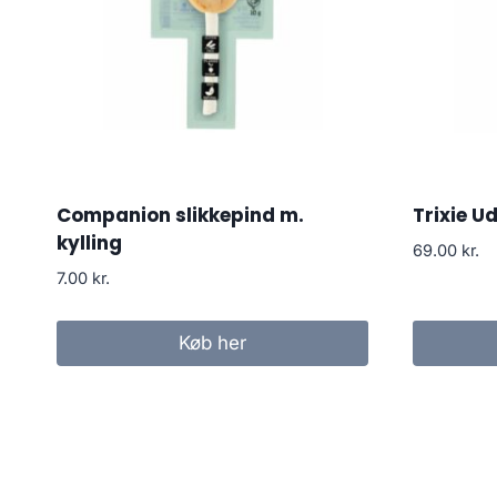
Companion slikkepind m.
Trixie U
kylling
69.00
kr.
7.00
kr.
Køb her