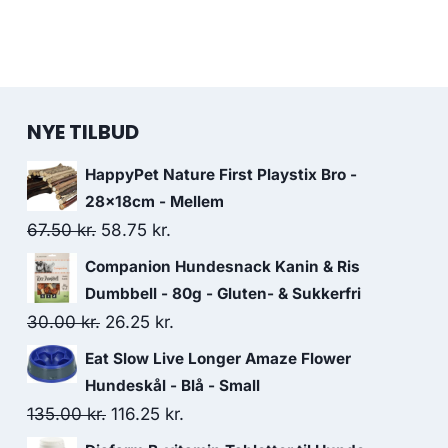
NYE TILBUD
HappyPet Nature First Playstix Bro -
28x18cm - Mellem
Den
Den
67.50
kr.
58.75
kr.
oprindelige
aktuelle
Companion Hundesnack Kanin & Ris
pris
pris
Dumbbell - 80g - Gluten- & Sukkerfri
var:
er:
Den
Den
30.00
kr.
26.25
kr.
67.50 kr..
58.75 kr..
oprindelige
aktuelle
Eat Slow Live Longer Amaze Flower
pris
pris
Hundeskål - Blå - Small
var:
er:
Den
Den
135.00
kr.
116.25
kr.
30.00 kr..
26.25 kr..
oprindelige
aktuelle