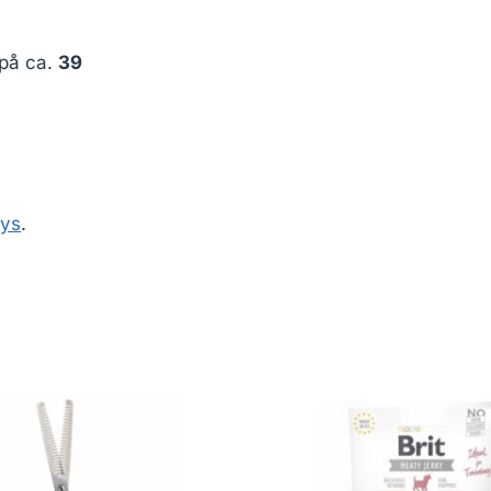
 på ca.
39
Lys
.