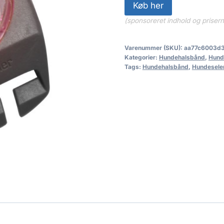
Køb her
(sponsoreret indhold og priser
Varenummer (SKU):
aa77c6003d
Kategorier:
Hundehalsbånd
,
Hund
Tags:
Hundehalsbånd
,
Hundesele