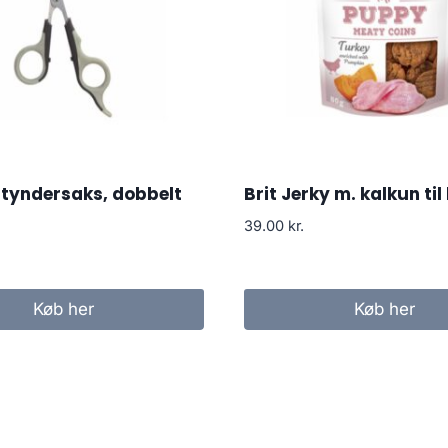
dtyndersaks, dobbelt
Brit Jerky m. kalkun til
39.00
kr.
Køb her
Køb her