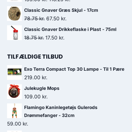
var:
er:
oprindelige
aktuelle
Classic Gnaver Græs Skjul - 17cm
46.25 kr..
41.25 kr..
pris
pris
Den
Den
78.75
kr.
67.50
kr.
var:
er:
oprindelige
aktuelle
Classic Gnaver Drikkeflaske i Plast - 75ml
135.00 kr..
116.25 kr..
pris
pris
Den
Den
18.75
kr.
17.50
kr.
var:
er:
oprindelige
aktuelle
78.75 kr..
67.50 kr..
pris
pris
TILFÆLDIGE TILBUD
var:
er:
Exo Terra Compact Top 30 Lampe - Til 1 Pære
18.75 kr..
17.50 kr..
219.00
kr.
Julekugle Mops
109.00
kr.
Flamingo Kaninlegetøjs Gulerods
Drømmefanger - 32cm
59.00
kr.