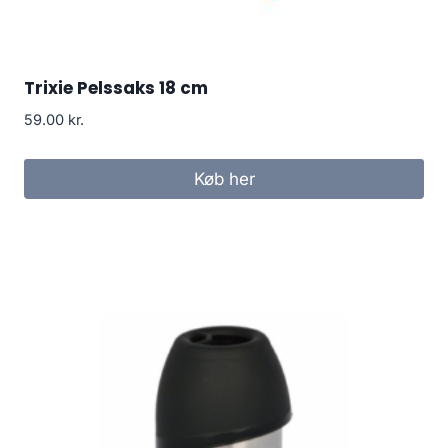
Trixie Pelssaks 18 cm
59.00
kr.
Køb her