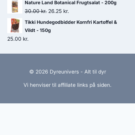
Nature Land Botanical Frugtsalat - 200g
Den
Den
30.00
kr.
26.25
kr.
oprindelige
aktuelle
Tikki Hundegodbidder Kornfri Kartoffel &
pris
pris
Vildt - 150g
var:
er:
25.00
kr.
30.00 kr..
26.25 kr..
© 2026 Dyreunivers - Alt til dyr
Vi henviser til affiliate links på siden.
Hjemmesider Til Salg
|
Hjemmeside Udvikling
|
Online
Tilbud
Denne side kan være skabt med AI! Indholdet er