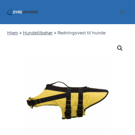
Skip
to
content
Hjem
»
Hundetilbehør
»
Redningsvest til hunde