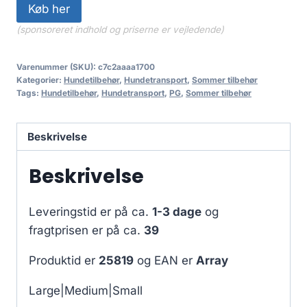
Køb her
(sponsoreret indhold og priserne er vejledende)
Varenummer (SKU):
c7c2aaaa1700
Kategorier:
Hundetilbehør
,
Hundetransport
,
Sommer tilbehør
Tags:
Hundetilbehør
,
Hundetransport
,
PG
,
Sommer tilbehør
Beskrivelse
Beskrivelse
Leveringstid er på ca.
1-3 dage
og
fragtprisen er på ca.
39
Produktid er
25819
og EAN er
Array
Large|Medium|Small