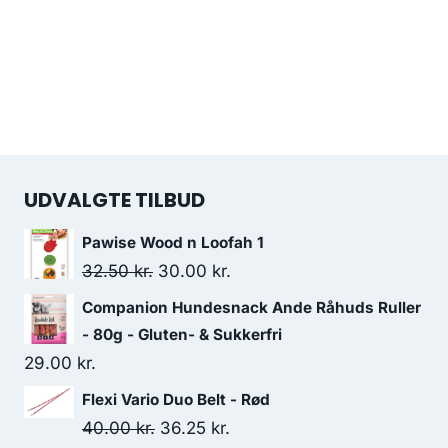
UDVALGTE TILBUD
Pawise Wood n Loofah 1
Den
Den
32.50
kr.
30.00
kr.
oprindelige
aktuelle
Companion Hundesnack Ande Råhuds Ruller
pris
pris
- 80g - Gluten- & Sukkerfri
var:
er:
29.00
kr.
32.50 kr..
30.00 kr..
Flexi Vario Duo Belt - Rød
Den
Den
40.00
kr.
36.25
kr.