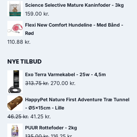
oprindelige
aktuelle
Science Selective Mature Kaninfoder - 3kg
pris
pris
159.00
kr.
var:
er:
Flexi New Comfort Hundeline - Med Bånd -
40.00 kr..
36.25 kr..
Rød
110.88
kr.
NYE TILBUD
Exo Terra Varmekabel - 25w - 4,5m
Den
Den
313.75
kr.
270.00
kr.
oprindelige
aktuelle
HappyPet Nature First Adventure Træ Tunnel
pris
pris
- Ø5x15cm - Lille
var:
er:
Den
Den
46.25
kr.
41.25
kr.
313.75 kr..
270.00 kr..
oprindelige
aktuelle
PUUR Rottefoder - 2kg
pris
pris
Den
Den
135.00
kr.
116.25
kr.