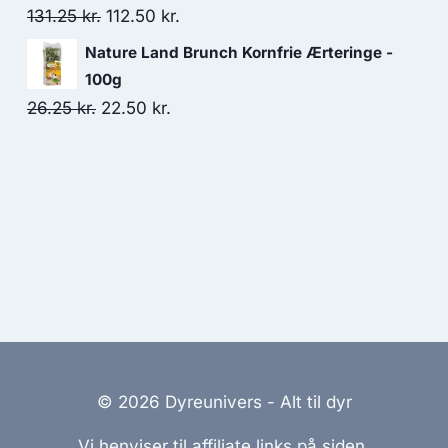
var:
er:
Den
Den
131.25
kr.
112.50
kr.
61.25 kr..
53.75 kr..
oprindelige
aktuelle
Nature Land Brunch Kornfrie Ærteringe -
pris
pris
100g
var:
er:
Den
Den
26.25
kr.
22.50
kr.
131.25 kr..
112.50 kr..
oprindelige
aktuelle
pris
pris
var:
er:
26.25 kr..
22.50 kr..
© 2026 Dyreunivers - Alt til dyr
Vi henviser til affiliate links på siden.