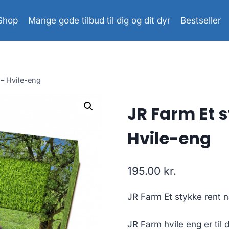
Shop
Mange gode tilbud til dig og dit dyr
Bestseller
 – Hvile-eng
JR Farm Et s
Hvile-eng
195.00
kr.
JR Farm Et stykke rent n
JR Farm hvile eng er til 