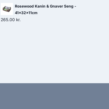
oprindelige
aktuelle
Rosewood Kanin & Gnaver Seng -
pris
pris
41x32x11cm
var:
er:
265.00
kr.
71.25 kr..
62.50 kr..