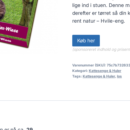
lige ind i stuen. Denne m
derefter er tørret så din
rent natur – Hvile-eng.
Køb her
(sponsoreret indhold og priser
Varenummer (SKU):
75c7b73263
Kategori:
Kattesenge & Huler
Tags:
Kattesenge & Huler
,
los
en er på ca.
29