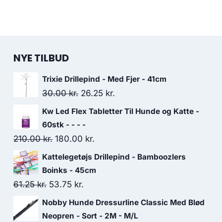
NYE TILBUD
Trixie Drillepind - Med Fjer - 41cm
Den
Den
30.00
kr.
26.25
kr.
oprindelige
aktuelle
Kw Led Flex Tabletter Til Hunde og Katte -
pris
pris
60stk - - - -
var:
er:
Den
Den
210.00
kr.
180.00
kr.
30.00 kr..
26.25 kr..
oprindelige
aktuelle
Kattelegetøjs Drillepind - Bamboozlers
pris
pris
Boinks - 45cm
var:
er:
Den
Den
61.25
kr.
53.75
kr.
210.00 kr..
180.00 kr..
oprindelige
aktuelle
Nobby Hunde Dressurline Classic Med Blød
pris
pris
Neopren - Sort - 2M - M/L