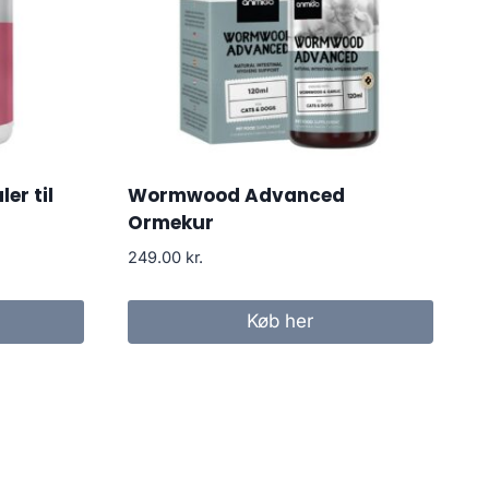
er til
Wormwood Advanced
Ormekur
249.00
kr.
Køb her
.