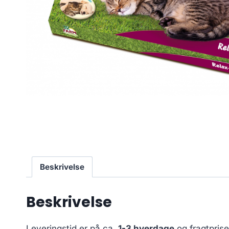
Beskrivelse
Beskrivelse
Leveringstid er på ca.
1-3 hverdage
og fragtpris