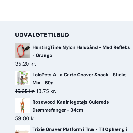
UDVALGTE TILBUD
HuntingTime Nylon Halsbånd - Med Refleks
- Orange
35.20
kr.
LoloPets A La Carte Gnaver Snack - Sticks
Mix - 60g
Den
Den
16.25
kr.
13.75
kr.
oprindelige
aktuelle
Rosewood Kaninlegetøjs Gulerods
pris
pris
Drømmefanger - 34cm
var:
er:
59.00
kr.
16.25 kr..
13.75 kr..
Trixie Gnaver Platform i Træ - Til Ophæng i