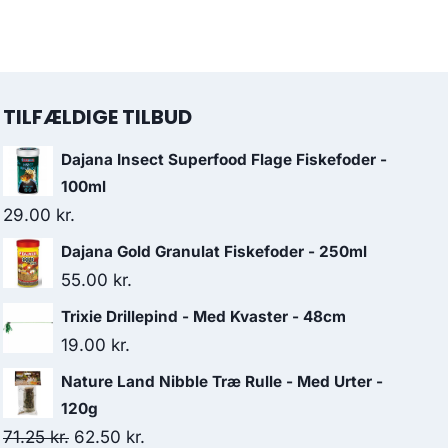
TILFÆLDIGE TILBUD
Dajana Insect Superfood Flage Fiskefoder -
100ml
29.00
kr.
Dajana Gold Granulat Fiskefoder - 250ml
55.00
kr.
Trixie Drillepind - Med Kvaster - 48cm
19.00
kr.
Nature Land Nibble Træ Rulle - Med Urter -
120g
Den
Den
71.25
kr.
62.50
kr.