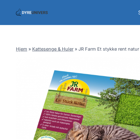
Skip
to
content
Hjem
»
Kattesenge & Huler
»
JR Farm Et stykke rent natur