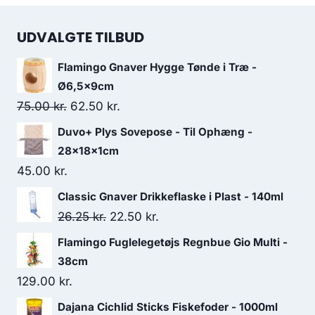
UDVALGTE TILBUD
Flamingo Gnaver Hygge Tønde i Træ -
Ø6,5x9cm
Den
Den
75.00
kr.
62.50
kr.
oprindelige
aktuelle
Duvo+ Plys Sovepose - Til Ophæng -
pris
pris
28x18x1cm
var:
er:
45.00
kr.
75.00 kr..
62.50 kr..
Classic Gnaver Drikkeflaske i Plast - 140ml
Den
Den
26.25
kr.
22.50
kr.
oprindelige
aktuelle
Flamingo Fuglelegetøjs Regnbue Gio Multi -
pris
pris
38cm
var:
er:
129.00
kr.
26.25 kr..
22.50 kr..
Dajana Cichlid Sticks Fiskefoder - 1000ml