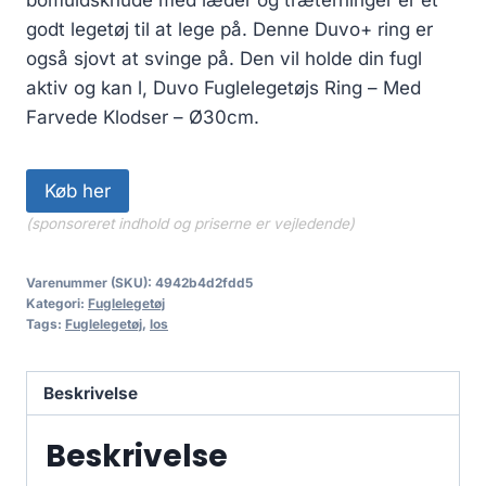
godt legetøj til at lege på. Denne Duvo+ ring er
også sjovt at svinge på. Den vil holde din fugl
aktiv og kan l, Duvo Fuglelegetøjs Ring – Med
Farvede Klodser – Ø30cm.
Køb her
(sponsoreret indhold og priserne er vejledende)
Varenummer (SKU):
4942b4d2fdd5
Kategori:
Fuglelegetøj
Tags:
Fuglelegetøj
,
los
Beskrivelse
Beskrivelse