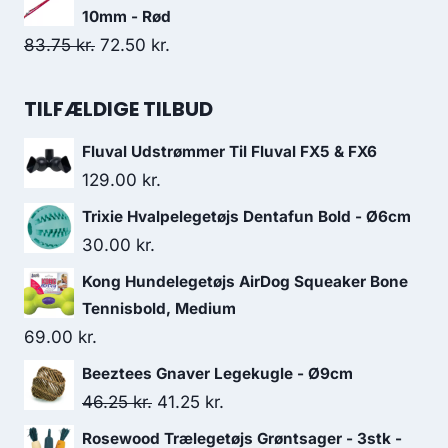
pris
pris
10mm - Rød
var:
er:
Den
Den
83.75
kr.
72.50
kr.
18.75 kr..
17.50 kr..
oprindelige
aktuelle
pris
pris
TILFÆLDIGE TILBUD
var:
er:
Fluval Udstrømmer Til Fluval FX5 & FX6
83.75 kr..
72.50 kr..
129.00
kr.
Trixie Hvalpelegetøjs Dentafun Bold - Ø6cm
30.00
kr.
Kong Hundelegetøjs AirDog Squeaker Bone
Tennisbold, Medium
69.00
kr.
Beeztees Gnaver Legekugle - Ø9cm
Den
Den
46.25
kr.
41.25
kr.
oprindelige
aktuelle
Rosewood Trælegetøjs Grøntsager - 3stk -