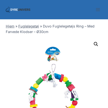
Skip
to
content
Hjem
»
Fuglelegetøj
»
Duvo Fuglelegetøjs Ring – Med
Farvede Klodser – Ø30cm