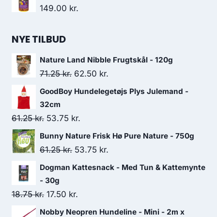
149.00
kr.
NYE TILBUD
Nature Land Nibble Frugtskål - 120g
Den
Den
71.25
kr.
62.50
kr.
oprindelige
aktuelle
GoodBoy Hundelegetøjs Plys Julemand -
pris
pris
32cm
var:
er:
Den
Den
61.25
kr.
53.75
kr.
71.25 kr..
62.50 kr..
oprindelige
aktuelle
Bunny Nature Frisk Hø Pure Nature - 750g
pris
pris
Den
Den
61.25
kr.
53.75
kr.
var:
er:
oprindelige
aktuelle
Dogman Kattesnack - Med Tun & Kattemynte
61.25 kr..
53.75 kr..
pris
pris
- 30g
var:
er:
Den
Den
18.75
kr.
17.50
kr.
61.25 kr..
53.75 kr..
oprindelige
aktuelle
Nobby Neopren Hundeline - Mini - 2m x