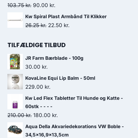
var:
er:
Den
Den
103.75
kr.
90.00
kr.
210.00 kr..
180.00 kr..
oprindelige
aktuelle
Kw Spiral Plast Armbånd Til Klikker
pris
pris
Den
Den
26.25
kr.
22.50
kr.
var:
er:
oprindelige
aktuelle
103.75 kr..
90.00 kr..
pris
pris
TILFÆLDIGE TILBUD
var:
er:
JR Farm Bærblade - 100g
26.25 kr..
22.50 kr..
30.00
kr.
KovaLine Equi Lip Balm - 50ml
229.00
kr.
Kw Led Flex Tabletter Til Hunde og Katte -
60stk - - - -
Den
Den
210.00
kr.
180.00
kr.
oprindelige
aktuelle
Aqua Della Akvariedekorations VW Boble -
pris
pris
34,5x16,9x13,5cm