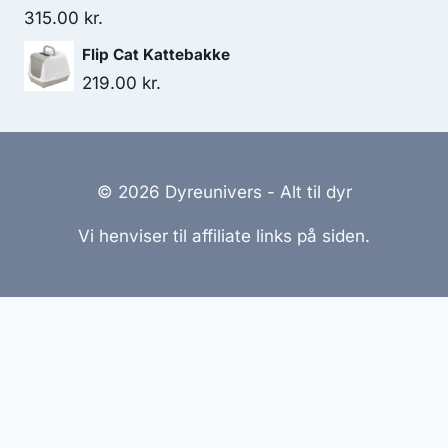
var:
er:
315.00
kr.
210.00 kr..
180.00 kr..
Flip Cat Kattebakke
219.00
kr.
© 2026 Dyreunivers - Alt til dyr
Vi henviser til affiliate links på siden.
Hjemmesider Til Salg
|
Hjemmeside Udvikling
|
Online
Tilbud
Denne side kan være skabt med AI! Indholdet er
genereret med henblik på at informere og inspirere,