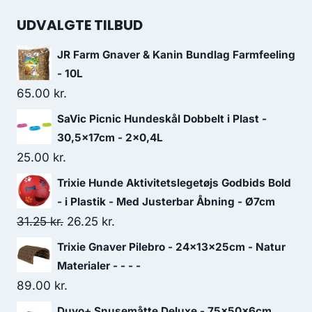
UDVALGTE TILBUD
JR Farm Gnaver & Kanin Bundlag Farmfeeling
- 10L
65.00
kr.
SaVic Picnic Hundeskål Dobbelt i Plast -
30,5x17cm - 2x0,4L
25.00
kr.
Trixie Hunde Aktivitetslegetøjs Godbids Bold
- i Plastik - Med Justerbar Åbning - Ø7cm
Den
Den
31.25
kr.
26.25
kr.
oprindelige
aktuelle
Trixie Gnaver Pilebro - 24×13x25cm - Natur
pris
pris
Materialer - - - -
var:
er:
89.00
kr.
31.25 kr..
26.25 kr..
Duvo+ Snusemåtte Deluxe - 75x50x6cm