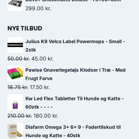
299.00
kr.
NYE TILBUD
Julius K9 Velco Label Powermops - Small -
2stk
Den
Den
50.00
kr.
45.00
kr.
oprindelige
aktuelle
Pawise Gnaverlegetøjs Klodser i Træ - Med
pris
pris
Frugt Farve
var:
er:
Den
Den
18.75
kr.
17.50
kr.
50.00 kr..
45.00 kr..
oprindelige
aktuelle
Kw Led Flex Tabletter Til Hunde og Katte -
pris
pris
60stk - - - -
var:
er:
Den
Den
210.00
kr.
180.00
kr.
18.75 kr..
17.50 kr..
oprindelige
aktuelle
Diafarm Omega 3+ 6+ 9 - Fodertilskud til
pris
pris
Hunde og Katte - 40stk