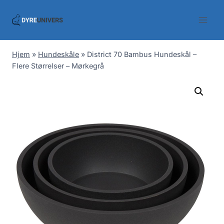
Skip
to
content
Hjem
»
Hundeskåle
»
District 70 Bambus Hundeskål –
Flere Størrelser – Mørkegrå