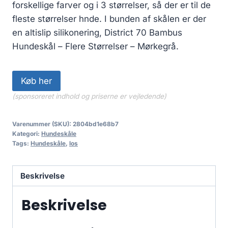
forskellige farver og i 3 størrelser, så der er til de
fleste størrelser hnde. I bunden af skålen er der
en altislip silikonering, District 70 Bambus
Hundeskål – Flere Størrelser – Mørkegrå.
Køb her
(sponsoreret indhold og priserne er vejledende)
Varenummer (SKU):
2804bd1e68b7
Kategori:
Hundeskåle
Tags:
Hundeskåle
,
los
Beskrivelse
Beskrivelse