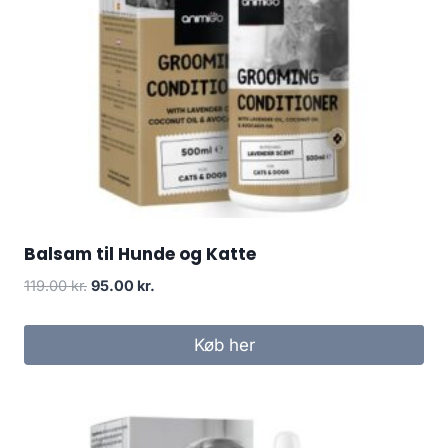
Balsam til Hunde og Katte
Den
Den
119.00
kr.
95.00
kr.
oprindelige
aktuelle
pris
pris
Køb her
var:
er:
119.00 kr..
95.00 kr..