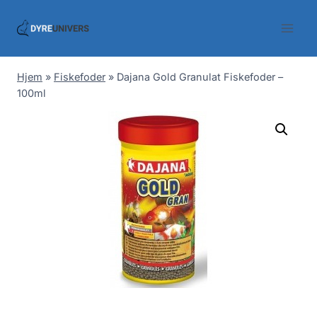
Skip
to
content
Hjem
»
Fiskefoder
»
Dajana Gold Granulat Fiskefoder –
100ml