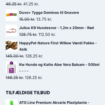
Den
Den
46.25
kr.
41.25
kr.
oprindelige
aktuelle
Duvo+ Tygge Dominos til Gnavere
pris
pris
Den
Den
15.00
kr.
13.75
kr.
var:
er:
oprindelige
aktuelle
Julius K9 Hundesnor - 1,2m x 20mm - Rød
46.25 kr..
41.25 kr..
pris
pris
Den
Den
128.75
kr.
112.50
kr.
var:
er:
oprindelige
aktuelle
HappyPet Nature First Willow Værdi Pakke -
15.00 kr..
13.75 kr..
pris
pris
4stk
var:
er:
Den
Den
145.00
kr.
126.25
kr.
128.75 kr..
112.50 kr..
oprindelige
aktuelle
Kw Hunde og Katte Aloe Vera Balsam - 500ml
pris
pris
- - - -
var:
er:
Den
Den
146.25
kr.
126.25
kr.
145.00 kr..
126.25 kr..
oprindelige
aktuelle
pris
pris
TILFÆLDIGE TILBUD
var:
er:
ATG Line Premium Akvarie Plastplante -