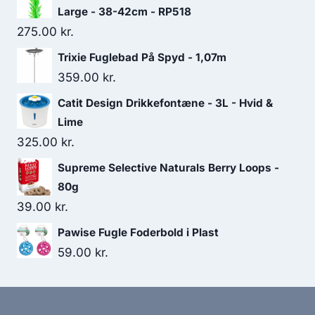
146.25 kr..
126.25 kr..
Large - 38-42cm - RP518
275.00
kr.
Trixie Fuglebad På Spyd - 1,07m
359.00
kr.
Catit Design Drikkefontæne - 3L - Hvid &
Lime
325.00
kr.
Supreme Selective Naturals Berry Loops -
80g
39.00
kr.
Pawise Fugle Foderbold i Plast
59.00
kr.