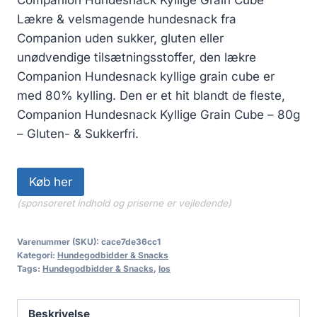
Lækre & velsmagende hundesnack fra
Companion uden sukker, gluten eller
unødvendige tilsætningsstoffer, den lækre
Companion Hundesnack kyllige grain cube er
med 80% kylling. Den er et hit blandt de fleste,
Companion Hundesnack Kyllige Grain Cube – 80g
– Gluten- & Sukkerfri.
Køb her
(sponsoreret indhold og priserne er vejledende)
Varenummer (SKU):
cace7de36cc1
Kategori:
Hundegodbidder & Snacks
Tags:
Hundegodbidder & Snacks
,
los
Beskrivelse