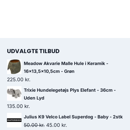
UDVALGTE TILBUD
Meadow Akvarie Malle Hule i Keramik -
16x13,5x10,5cm - Grøn
225.00
kr.
Trixie Hundelegetøjs Plys Elefant - 36cm -
Uden Lyd
135.00
kr.
Julius K9 Velco Label Superdog - Baby - 2stk
Den
Den
50.00
kr.
45.00
kr.