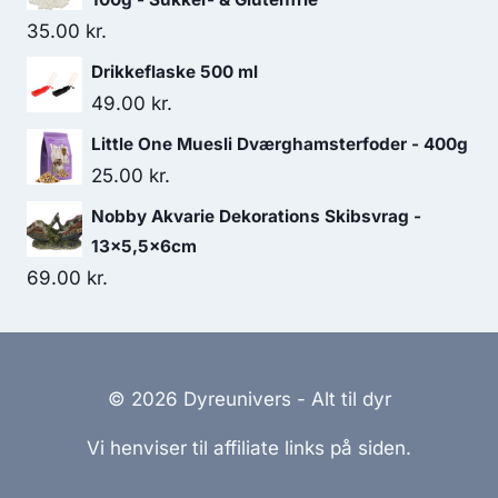
var:
er:
35.00
kr.
26.25 kr..
22.50 kr..
Drikkeflaske 500 ml
49.00
kr.
Little One Muesli Dværghamsterfoder - 400g
25.00
kr.
Nobby Akvarie Dekorations Skibsvrag -
13x5,5x6cm
69.00
kr.
© 2026 Dyreunivers - Alt til dyr
Vi henviser til affiliate links på siden.