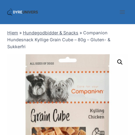
Skip
to
content
Hjem
»
Hundegodbidder & Snacks
»
Companion
Hundesnack Kyllige Grain Cube – 80g – Gluten- &
Sukkerfri