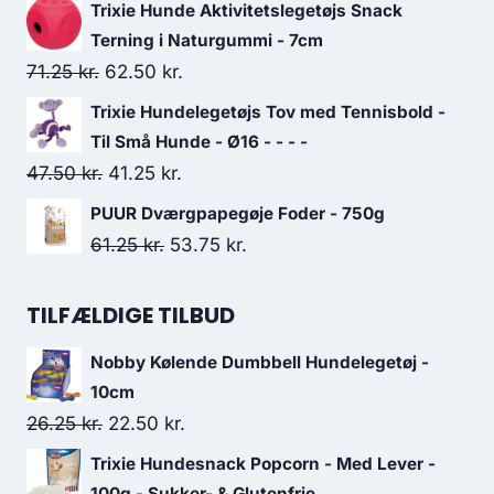
26.25 kr..
22.50 kr..
oprindelige
aktuelle
Trixie Hunde Aktivitetslegetøjs Snack
pris
pris
Terning i Naturgummi - 7cm
var:
er:
Den
Den
71.25
kr.
62.50
kr.
167.50 kr..
145.00 kr..
oprindelige
aktuelle
Trixie Hundelegetøjs Tov med Tennisbold -
pris
pris
Til Små Hunde - Ø16 - - - -
var:
er:
Den
Den
47.50
kr.
41.25
kr.
71.25 kr..
62.50 kr..
oprindelige
aktuelle
PUUR Dværgpapegøje Foder - 750g
pris
pris
Den
Den
61.25
kr.
53.75
kr.
var:
er:
oprindelige
aktuelle
47.50 kr..
41.25 kr..
pris
pris
TILFÆLDIGE TILBUD
var:
er:
Nobby Kølende Dumbbell Hundelegetøj -
61.25 kr..
53.75 kr..
10cm
Den
Den
26.25
kr.
22.50
kr.
oprindelige
aktuelle
Trixie Hundesnack Popcorn - Med Lever -
pris
pris
100g - Sukker- & Glutenfrie