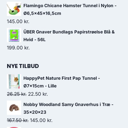
oprindelige
aktuelle
Flamingo Chicane Hamster Tunnel i Nylon -
pris
pris
Ø6,5x45x16,5cm
var:
er:
145.00
kr.
50.00 kr..
45.00 kr..
ÜBER Gnaver Bundlags Papirstrøelse Blå &
Hvid - 56L
199.00
kr.
NYE TILBUD
HappyPet Nature First Pap Tunnel -
Ø7x15cm - Lille
Den
Den
26.25
kr.
22.50
kr.
oprindelige
aktuelle
Nobby Woodland Samy Gnaverhus i Træ -
pris
pris
35x20x23
var:
er:
Den
Den
167.50
kr.
145.00
kr.