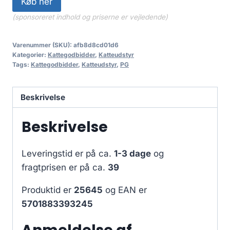
Køb her
(sponsoreret indhold og priserne er vejledende)
Varenummer (SKU):
afb8d8cd01d6
Kategorier:
Kattegodbidder
,
Katteudstyr
Tags:
Kattegodbidder
,
Katteudstyr
,
PG
Beskrivelse
Beskrivelse
Leveringstid er på ca.
1-3 dage
og
fragtprisen er på ca.
39
Produktid er
25645
og EAN er
5701883393245