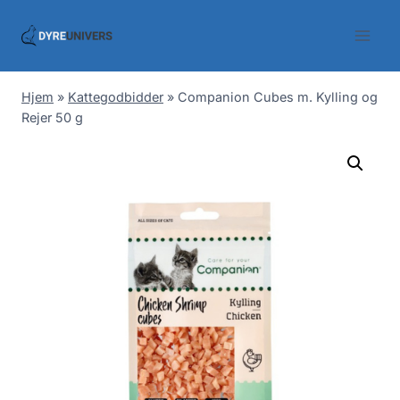
Skip
to
content
Hjem
»
Kattegodbidder
»
Companion Cubes m. Kylling og
Rejer 50 g