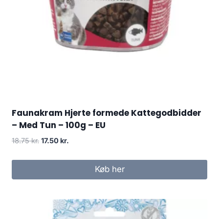
Faunakram Hjerte formede Kattegodbidder
– Med Tun – 100g – EU
Den
Den
18.75
kr.
17.50
kr.
oprindelige
aktuelle
pris
pris
Køb her
var:
er:
18.75 kr..
17.50 kr..