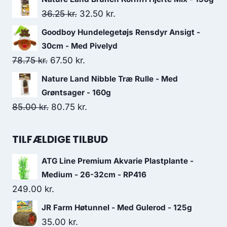
30.00 kr..
26.25 kr..
pris
pris
Den
Den
36.25
kr.
32.50
kr.
var:
er:
oprindelige
aktuelle
Goodboy Hundelegetøjs Rensdyr Ansigt -
40.00 kr..
36.25 kr..
pris
pris
30cm - Med Pivelyd
var:
er:
Den
Den
78.75
kr.
67.50
kr.
36.25 kr..
32.50 kr..
oprindelige
aktuelle
Nature Land Nibble Træ Rulle - Med
pris
pris
Grøntsager - 160g
var:
er:
Den
Den
85.00
kr.
80.75
kr.
78.75 kr..
67.50 kr..
oprindelige
aktuelle
pris
pris
TILFÆLDIGE TILBUD
var:
er:
ATG Line Premium Akvarie Plastplante -
85.00 kr..
80.75 kr..
Medium - 26-32cm - RP416
249.00
kr.
JR Farm Høtunnel - Med Gulerod - 125g
35.00
kr.