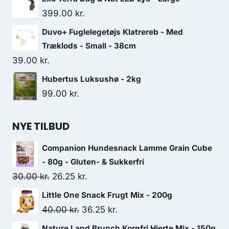
399.00
kr.
Duvo+ Fuglelegetøjs Klatrereb - Med
Træklods - Small - 38cm
39.00
kr.
Hubertus Luksushø - 2kg
99.00
kr.
NYE TILBUD
Companion Hundesnack Lamme Grain Cube
- 80g - Gluten- & Sukkerfri
Den
Den
30.00
kr.
26.25
kr.
oprindelige
aktuelle
Little One Snack Frugt Mix - 200g
pris
pris
Den
Den
40.00
kr.
36.25
kr.
var:
er:
oprindelige
aktuelle
Nature Land Brunch Kornfri Hjerte Mix - 150g