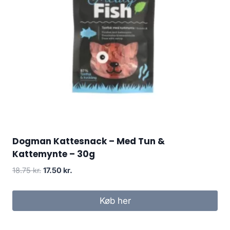
Dogman Kattesnack – Med Tun &
Kattemynte – 30g
Den
Den
18.75
kr.
17.50
kr.
oprindelige
aktuelle
pris
pris
Køb her
var:
er:
18.75 kr..
17.50 kr..