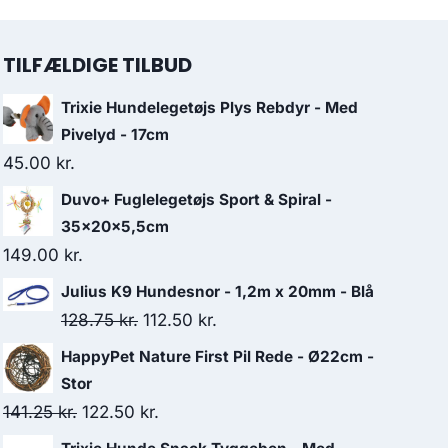
TILFÆLDIGE TILBUD
Trixie Hundelegetøjs Plys Rebdyr - Med
Pivelyd - 17cm
45.00
kr.
Duvo+ Fuglelegetøjs Sport & Spiral -
35x20x5,5cm
149.00
kr.
Julius K9 Hundesnor - 1,2m x 20mm - Blå
Den
Den
128.75
kr.
112.50
kr.
oprindelige
aktuelle
HappyPet Nature First Pil Rede - Ø22cm -
pris
pris
Stor
var:
er:
Den
Den
141.25
kr.
122.50
kr.
128.75 kr..
112.50 kr..
oprindelige
aktuelle