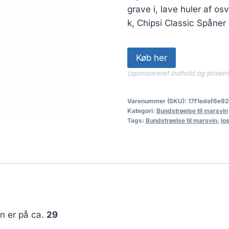
grave i, lave huler af os
k, Chipsi Classic Spåner 
Køb her
(sponsoreret indhold og priser
Varenummer (SKU):
17f1edef6e92
Kategori:
Bundstrøelse til marsvin
Tags:
Bundstrøelse til marsvin
,
lo
en er på ca.
29