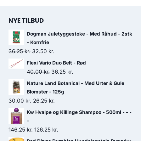
NYE TILBUD
Dogman Juletyggestoke - Med Råhud - 2stk
- Kornfrie
Den
Den
36.25
kr.
32.50
kr.
oprindelige
aktuelle
Flexi Vario Duo Belt - Rød
pris
pris
Den
Den
40.00
kr.
36.25
kr.
var:
er:
oprindelige
aktuelle
Nature Land Botanical - Med Urter & Gule
36.25 kr..
32.50 kr..
pris
pris
Blomster - 125g
var:
er:
Den
Den
30.00
kr.
26.25
kr.
40.00 kr..
36.25 kr..
oprindelige
aktuelle
Kw Hvalpe og Killinge Shampoo - 500ml - - -
pris
pris
-
var:
er:
Den
Den
146.25
kr.
126.25
kr.
30.00 kr..
26.25 kr..
oprindelige
aktuelle