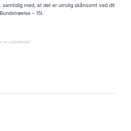
v. samtidig med, at det er utrolig skånsomt ved dit
Bundstrøelse – 15l.
ne er vejledende)
s