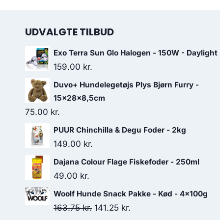
UDVALGTE TILBUD
Exo Terra Sun Glo Halogen - 150W - Daylight
159.00
kr.
Duvo+ Hundelegetøjs Plys Bjørn Furry -
15x28x8,5cm
75.00
kr.
PUUR Chinchilla & Degu Foder - 2kg
149.00
kr.
Dajana Colour Flage Fiskefoder - 250ml
49.00
kr.
Woolf Hunde Snack Pakke - Kød - 4x100g
Den
Den
163.75
kr.
141.25
kr.