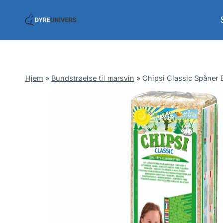
Skip
to
content
Hjem
»
Bundstrøelse til marsvin
»
Chipsi Classic Spåner B