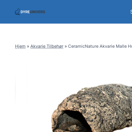
Skip
to
content
Hjem
»
Akvarie Tilbehør
»
CeramicNature Akvarie Malle H