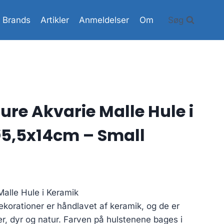
Brands
Artikler
Anmeldelser
Om
Søg
re Akvarie Malle Hule i
Ø5,5x14cm – Small
alle Hule i Keramik
korationer er håndlavet af keramik, og de er
, dyr og natur. Farven på hulstenene bages i