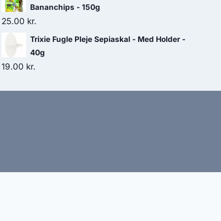
Bananchips - 150g
25.00
kr.
Trixie Fugle Pleje Sepiaskal - Med Holder -
40g
19.00
kr.
bud
nbefaler altid at dobbelttjekke vigtige oplysninger.