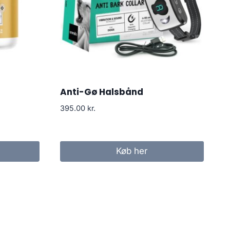
Anti-Gø Halsbånd
395.00
kr.
Køb her