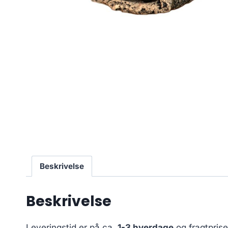
Beskrivelse
Beskrivelse
Leveringstid er på ca.
1-3 hverdage
og fragtpris