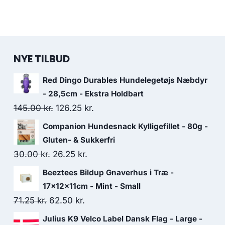
NYE TILBUD
Red Dingo Durables Hundelegetøjs Næbdyr
- 28,5cm - Ekstra Holdbart
Den
Den
145.00
kr.
126.25
kr.
oprindelige
aktuelle
Companion Hundesnack Kylligefillet - 80g -
pris
pris
Gluten- & Sukkerfri
var:
er:
Den
Den
30.00
kr.
26.25
kr.
145.00 kr..
126.25 kr..
oprindelige
aktuelle
Beeztees Bildup Gnaverhus i Træ -
pris
pris
17x12x11cm - Mint - Small
var:
er:
Den
Den
71.25
kr.
62.50
kr.
30.00 kr..
26.25 kr..
oprindelige
aktuelle
Julius K9 Velco Label Dansk Flag - Large -