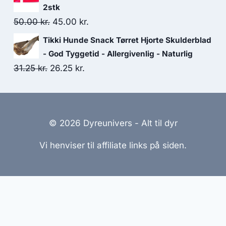
pris
pris
2stk
var:
er:
Den
Den
50.00
kr.
45.00
kr.
71.25 kr..
62.50 kr..
oprindelige
aktuelle
Tikki Hunde Snack Tørret Hjorte Skulderblad
pris
pris
- God Tyggetid - Allergivenlig - Naturlig
var:
er:
Den
Den
31.25
kr.
26.25
kr.
50.00 kr..
45.00 kr..
oprindelige
aktuelle
pris
pris
var:
er:
© 2026 Dyreunivers - Alt til dyr
31.25 kr..
26.25 kr..
Vi henviser til affiliate links på siden.
emmesider Til Salg
|
Hjemmeside Udvikling
|
Online Til
reret med henblik på at informere og inspirere, men vi a