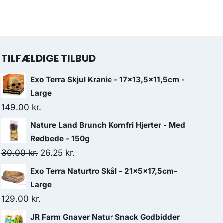
TILFÆLDIGE TILBUD
Exo Terra Skjul Kranie - 17x13,5x11,5cm -
Large
149.00
kr.
Nature Land Brunch Kornfri Hjerter - Med
Rødbede - 150g
Den
Den
30.00
kr.
26.25
kr.
oprindelige
aktuelle
Exo Terra Naturtro Skål - 21x5x17,5cm-
pris
pris
Large
var:
er:
129.00
kr.
30.00 kr..
26.25 kr..
JR Farm Gnaver Natur Snack Godbidder