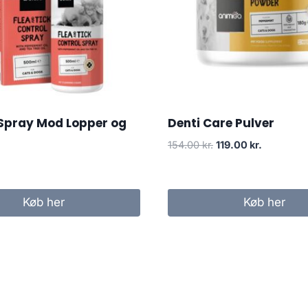
 Spray Mod Lopper og
Denti Care Pulver
Den
Den
154.00
kr.
119.00
kr.
oprindelige
aktuelle
pris
pris
var:
er:
Køb her
Køb her
154.00 kr..
119.00 kr..