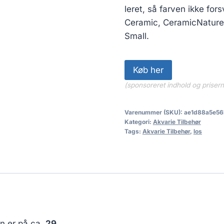
leret, så farven ikke fo
Ceramic, CeramicNature 
Small.
Køb her
(sponsoreret indhold og priser
Varenummer (SKU):
ae1d88a5e56
Kategori:
Akvarie Tilbehør
Tags:
Akvarie Tilbehør
,
los
en er på ca.
29