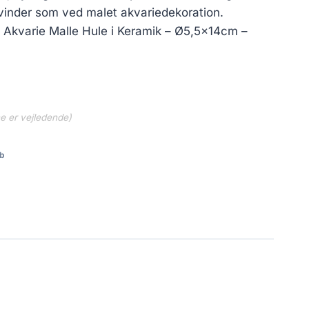
rsvinder som ved malet akvariedekoration.
Akvarie Malle Hule i Keramik – Ø5,5x14cm –
ne er vejledende)
b