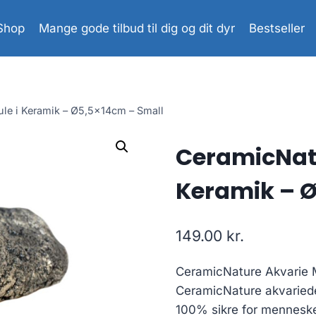
Shop
Mange gode tilbud til dig og dit dyr
Bestseller
ule i Keramik – Ø5,5x14cm – Small
CeramicNatu
Keramik – 
149.00
kr.
CeramicNature Akvarie M
CeramicNature akvariede
100% sikre for mennesker