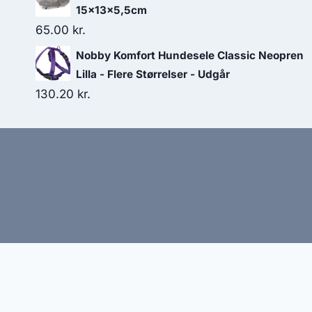
15x13x5,5cm
65.00
kr.
Nobby Komfort Hundesele Classic Neopren
Lilla - Flere Størrelser - Udgår
130.20
kr.
Hj
Denne side kan være skabt med AI! Indholdet er gene