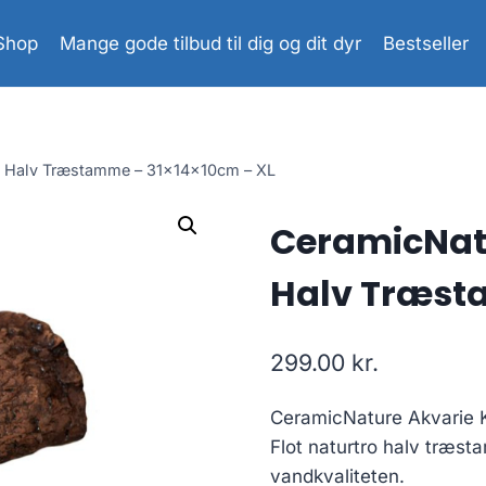
Shop
Mange gode tilbud til dig og dit dyr
Bestseller
k Halv Træstamme – 31x14x10cm – XL
CeramicNat
Halv Træst
299.00
kr.
CeramicNature Akvarie
Flot naturtro halv træsta
vandkvaliteten.