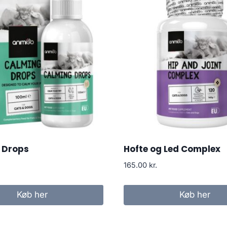
 Drops
Hofte og Led Complex
165.00
kr.
Køb her
Køb her