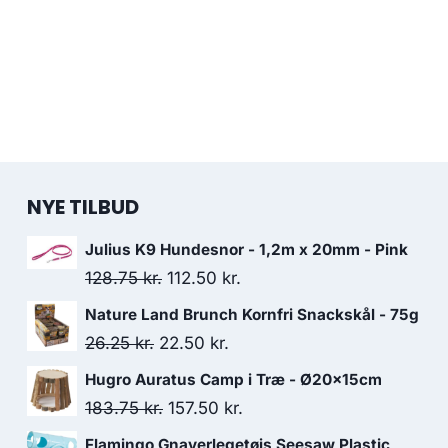
NYE TILBUD
Julius K9 Hundesnor - 1,2m x 20mm - Pink
Den
Den
128.75
kr.
112.50
kr.
oprindelige
aktuelle
Nature Land Brunch Kornfri Snackskål - 75g
pris
pris
Den
Den
26.25
kr.
22.50
kr.
var:
er:
oprindelige
aktuelle
Hugro Auratus Camp i Træ - Ø20x15cm
128.75 kr..
112.50 kr..
pris
pris
Den
Den
183.75
kr.
157.50
kr.
var:
er:
oprindelige
aktuelle
Flamingo Gnaverlegetøjs Seesaw Plastic