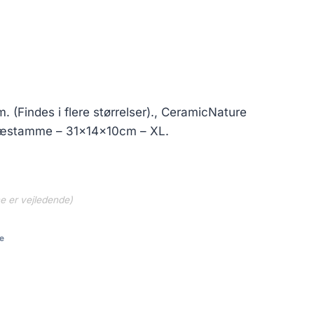
m. (Findes i flere størrelser)., CeramicNature
ræstamme – 31x14x10cm – XL.
ne er vejledende)
e