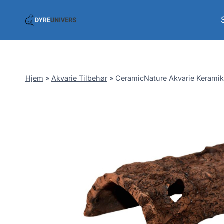
Skip
to
content
Hjem
»
Akvarie Tilbehør
»
CeramicNature Akvarie Kerami