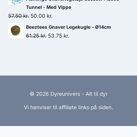
26.25 kr..
22.50 kr..
pris
pris
Tunnel - Med Vippe
var:
er:
Den
Den
57.50
kr.
50.00
kr.
183.75 kr..
157.50 kr..
oprindelige
aktuelle
Beeztees Gnaver Legekugle - Ø14cm
pris
pris
Den
Den
61.25
kr.
53.75
kr.
var:
er:
oprindelige
aktuelle
57.50 kr..
50.00 kr..
pris
pris
var:
er:
61.25 kr..
53.75 kr..
© 2026 Dyreunivers - Alt til dyr
Vi henviser til affiliate links på siden.
emmesider Til Salg
|
Hjemmeside Udvikling
|
Online Til