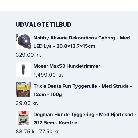
UDVALGTE TILBUD
Nobby Akvarie Dekorations Cyborg - Med
LED Lys - 20,8x13,7x15cm
329.00
kr.
Moser Max50 Hundetrimmer
1,499.00
kr.
Trixie Denta Fun Tyggerulle - Med Struds -
12cm - 100g
39.00
kr.
Dogman Hunde Tyggering - Med Hjortekød -
Ø12,5cm - Kornfrie
Den
Den
88.75
kr.
77.50
kr.