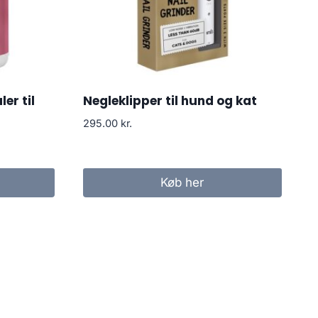
er til
Negleklipper til hund og kat
295.00
kr.
Køb her
.