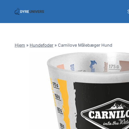
Skip
to
content
Hjem
»
Hundefoder
»
Carnilove Målebæger Hund