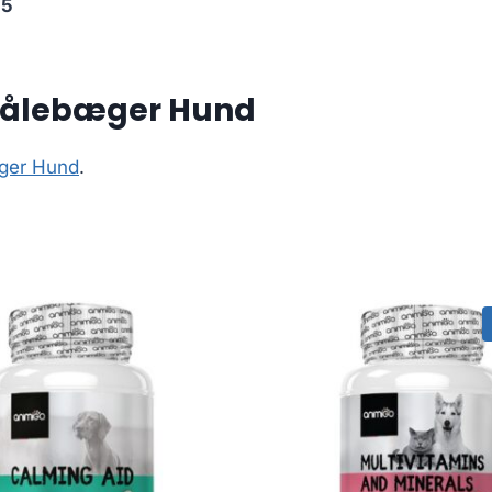
55
 Målebæger Hund
æger Hund
.