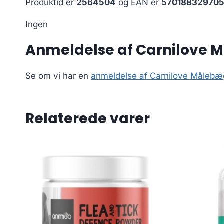
Produktid er
2564504
og EAN er
57018832970
Ingen
Anmeldelse af Carnilove
Se om vi har en
anmeldelse af Carnilove Måleb
Relaterede varer