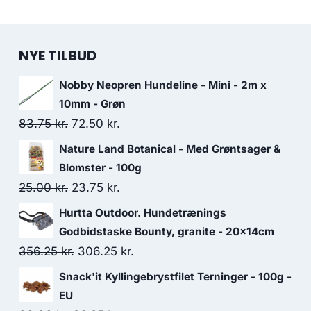
NYE TILBUD
Nobby Neopren Hundeline - Mini - 2m x
10mm - Grøn
Den
Den
83.75
kr.
72.50
kr.
oprindelige
aktuelle
Nature Land Botanical - Med Grøntsager &
pris
pris
Blomster - 100g
var:
er:
Den
Den
25.00
kr.
23.75
kr.
83.75 kr..
72.50 kr..
oprindelige
aktuelle
Hurtta Outdoor. Hundetrænings
pris
pris
Godbidstaske Bounty, granite - 20x14cm
var:
er:
Den
Den
356.25
kr.
306.25
kr.
25.00 kr..
23.75 kr..
oprindelige
aktuelle
Snack'it Kyllingebrystfilet Terninger - 100g -
pris
pris
EU