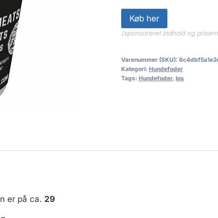
Køb her
(sponsoreret indhold og priser
Varenummer (SKU):
6c4dbf5a1e2
Kategori:
Hundefoder
Tags:
Hundefoder
,
los
en er på ca.
29