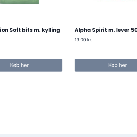
n Soft bits m. kylling
Alpha Spirit m. lever 5
19.00
kr.
Køb her
Køb her