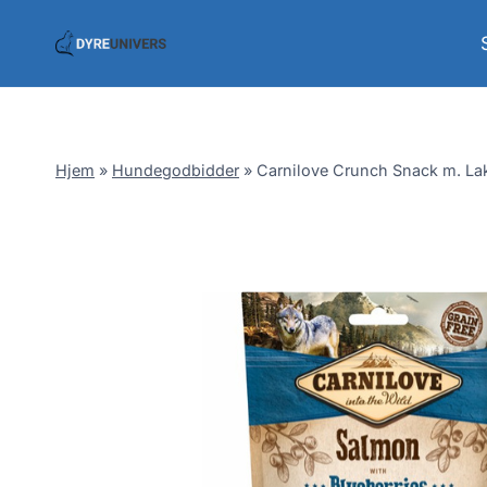
Skip
to
content
Hjem
»
Hundegodbidder
»
Carnilove Crunch Snack m. La