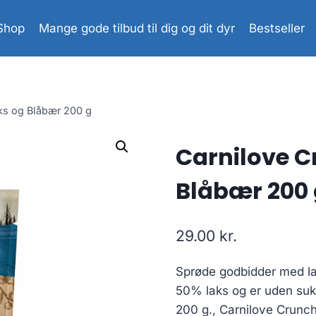
Shop
Mange gode tilbud til dig og dit dyr
Bestseller
ks og Blåbær 200 g
Carnilove C
Blåbær 200 
29.00
kr.
Sprøde godbidder med la
50% laks og er uden sukk
200 g., Carnilove Crunc