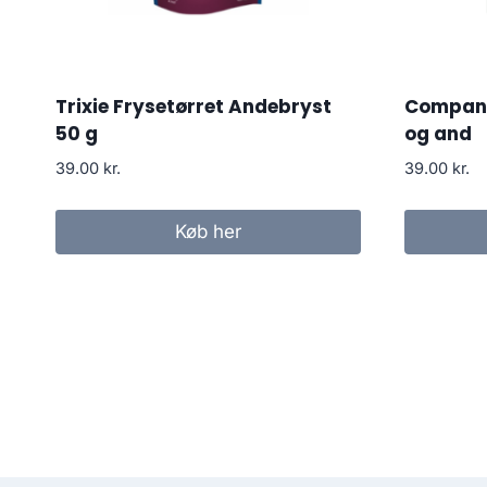
Trixie Frysetørret Andebryst
Companio
50 g
og and
39.00
kr.
39.00
kr.
Køb her