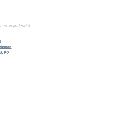
ne er vejledende)
8
demad
d
,
PG