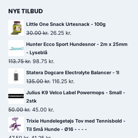
NYE TILBUD
Little One Snack Urtesnack - 100g
Den
Den
30.00
kr.
26.25
kr.
oprindelige
aktuelle
Hunter Ecco Sport Hundesnor - 2m x 25mm
pris
pris
- Lyseblå
var:
er:
Den
Den
113.75
kr.
98.75
kr.
30.00 kr..
26.25 kr..
oprindelige
aktuelle
Statera Dogcare Electrolyte Balancer - 1l
pris
pris
Den
Den
135.00
kr.
116.25
kr.
var:
er:
oprindelige
aktuelle
Julius K9 Velco Label Powermops - Small -
113.75 kr..
98.75 kr..
pris
pris
2stk
var:
er:
Den
Den
50.00
kr.
45.00
kr.
135.00 kr..
116.25 kr..
oprindelige
aktuelle
Trixie Hundelegetøjs Tov med Tennisbold -
pris
pris
Til Små Hunde - Ø16 - - - -
var:
er:
Den
Den