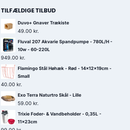
TILFÆLDIGE TILBUD
Duvo+ Gnaver Trækiste
49.00
kr.
Fluval 207 Akvarie Spandpumpe - 780L/H -
10w - 60-220L
949.00
kr.
Flamingo Stål Høhæk - Rød - 14x12x19cm -
Small
40.00
kr.
Exo Terra Naturtro Skål - Lille
59.00
kr.
Trixie Foder- & Vandbeholder - 0,35L -
11x23cm