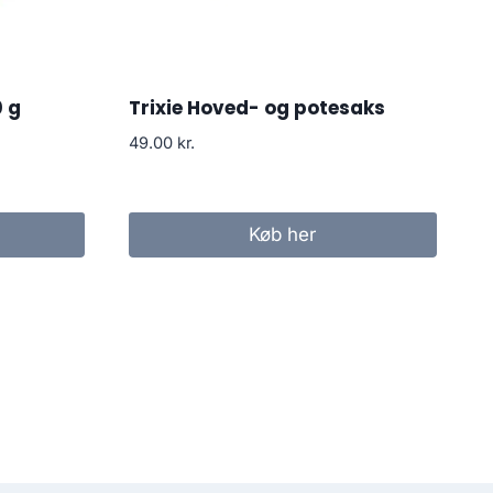
0 g
Trixie Hoved- og potesaks
49.00
kr.
Køb her