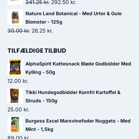
pris
pris
Den
Den
341.25
kr.
292.50
kr.
var:
er:
oprindelige
aktuelle
Nature Land Botanical - Med Urter & Gule
18.75 kr..
17.50 kr..
pris
pris
Blomster - 125g
var:
er:
Den
Den
30.00
kr.
26.25
kr.
341.25 kr..
292.50 kr..
oprindelige
aktuelle
pris
pris
TILFÆLDIGE TILBUD
var:
er:
AlphaSpirit Kattesnack Bløde Godbidder Med
30.00 kr..
26.25 kr..
Kylling - 50g
12.00
kr.
Tikki Hundegodbidder Kornfri Kartoffel &
Struds - 150g
25.00
kr.
Burgess Excel Marsvinefoder Nuggets - Med
Mint - 1,5kg
89.00
kr.