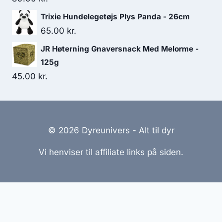
Trixie Hundelegetøjs Plys Panda - 26cm
65.00
kr.
JR Høterning Gnaversnack Med Melorme -
125g
45.00
kr.
© 2026 Dyreunivers - Alt til dyr
Vi henviser til affiliate links på siden.
Hjemmesider Til Salg
|
Hjemmeside Udvikling
|
Online
Tilbud