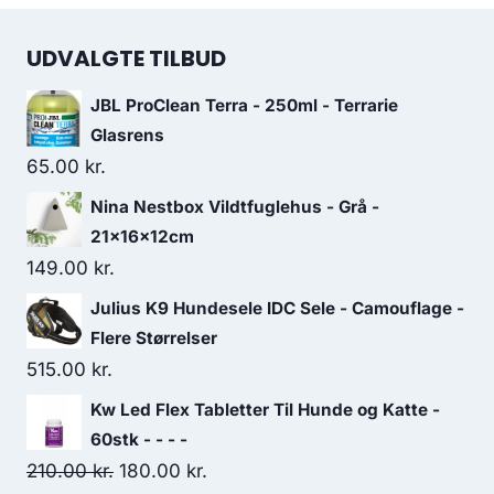
UDVALGTE TILBUD
JBL ProClean Terra - 250ml - Terrarie
Glasrens
65.00
kr.
Nina Nestbox Vildtfuglehus - Grå -
21x16x12cm
149.00
kr.
Julius K9 Hundesele IDC Sele - Camouflage -
Flere Størrelser
515.00
kr.
Kw Led Flex Tabletter Til Hunde og Katte -
60stk - - - -
Den
Den
210.00
kr.
180.00
kr.