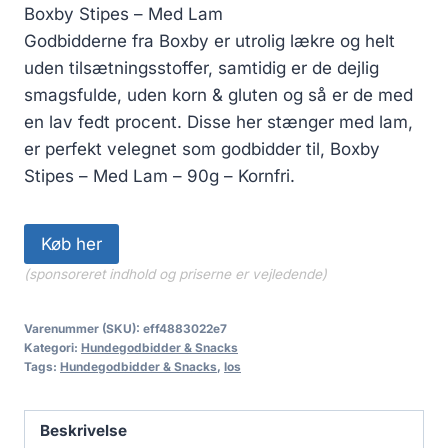
Boxby Stipes – Med Lam
Godbidderne fra Boxby er utrolig lækre og helt
uden tilsætningsstoffer, samtidig er de dejlig
smagsfulde, uden korn & gluten og så er de med
en lav fedt procent. Disse her stænger med lam,
er perfekt velegnet som godbidder til, Boxby
Stipes – Med Lam – 90g – Kornfri.
Køb her
(sponsoreret indhold og priserne er vejledende)
Varenummer (SKU):
eff4883022e7
Kategori:
Hundegodbidder & Snacks
Tags:
Hundegodbidder & Snacks
,
los
Beskrivelse