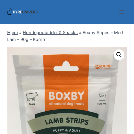
Skip
to
content
Hjem
»
Hundegodbidder & Snacks
»
Boxby Stipes – Med
Lam – 90g – Kornfri