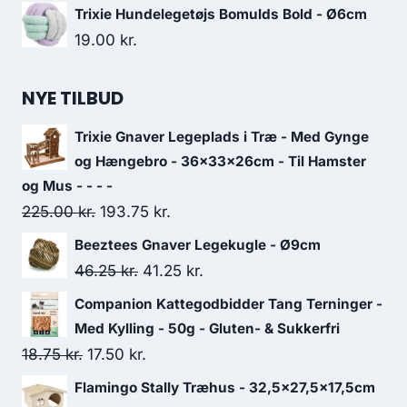
oprindelige
aktuelle
Trixie Hundelegetøjs Bomulds Bold - Ø6cm
pris
pris
19.00
kr.
var:
er:
210.00 kr..
180.00 kr..
NYE TILBUD
Trixie Gnaver Legeplads i Træ - Med Gynge
og Hængebro - 36x33x26cm - Til Hamster
og Mus - - - -
Den
Den
225.00
kr.
193.75
kr.
oprindelige
aktuelle
Beeztees Gnaver Legekugle - Ø9cm
pris
pris
Den
Den
46.25
kr.
41.25
kr.
var:
er:
oprindelige
aktuelle
Companion Kattegodbidder Tang Terninger -
225.00 kr..
193.75 kr..
pris
pris
Med Kylling - 50g - Gluten- & Sukkerfri
var:
er:
Den
Den
18.75
kr.
17.50
kr.
46.25 kr..
41.25 kr..
oprindelige
aktuelle
Flamingo Stally Træhus - 32,5x27,5x17,5cm