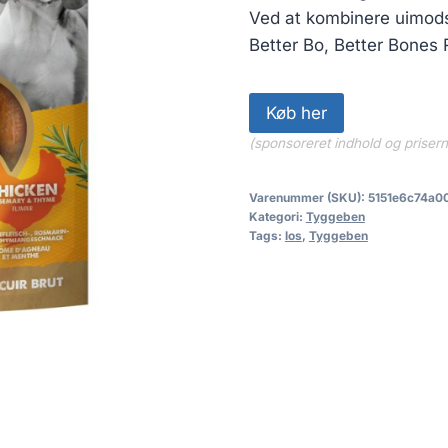
Ved at kombinere uimods
Better Bo, Better Bones R
Køb her
(sponsoreret indhold og priser
Varenummer (SKU):
5151e6c74a0
Kategori:
Tyggeben
Tags:
los
,
Tyggeben