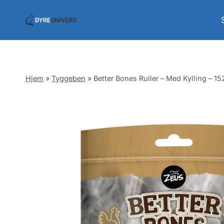
Skip
to
content
Hjem
»
Tyggeben
»
Better Bones Ruller – Med Kylling – 15