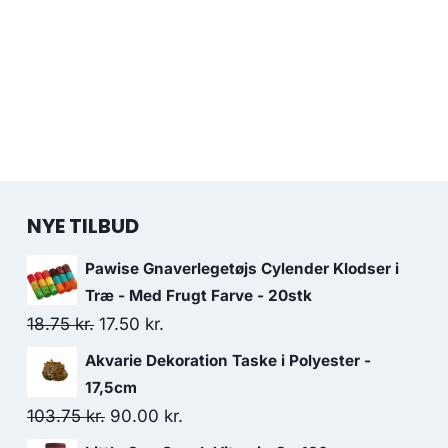
NYE TILBUD
Pawise Gnaverlegetøjs Cylender Klodser i
Træ - Med Frugt Farve - 20stk
Den
Den
18.75
kr.
17.50
kr.
oprindelige
aktuelle
Akvarie Dekoration Taske i Polyester -
pris
pris
17,5cm
var:
er:
Den
Den
103.75
kr.
90.00
kr.
18.75 kr..
17.50 kr..
oprindelige
aktuelle