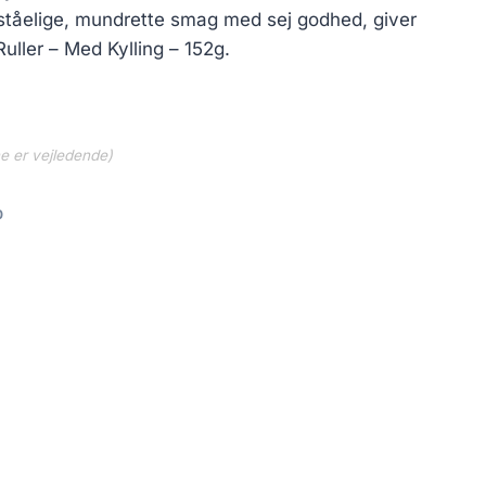
tåelige, mundrette smag med sej godhed, giver
uller – Med Kylling – 152g.
ne er vejledende)
0