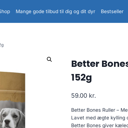
Shop
Mange gode tilbud til dig og dit dyr
Bestseller
2g
Better Bones
152g
59.00
kr.
Better Bones Ruller – Me
Lavet med ægte kylling o
Better Bones giver kæled