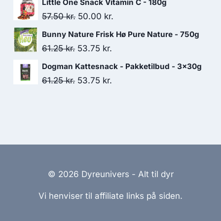
Little One Snack Vitamin C - 180g
pris
pris
Den
Den
57.50
kr.
50.00
kr.
var:
er:
oprindelige
aktuelle
Bunny Nature Frisk Hø Pure Nature - 750g
103.75 kr..
90.00 kr..
pris
pris
Den
Den
61.25
kr.
53.75
kr.
var:
er:
oprindelige
aktuelle
Dogman Kattesnack - Pakketilbud - 3x30g
57.50 kr..
50.00 kr..
pris
pris
Den
Den
61.25
kr.
53.75
kr.
var:
er:
oprindelige
aktuelle
61.25 kr..
53.75 kr..
pris
pris
var:
er:
61.25 kr..
53.75 kr..
© 2026 Dyreunivers - Alt til dyr
Vi henviser til affiliate links på siden.