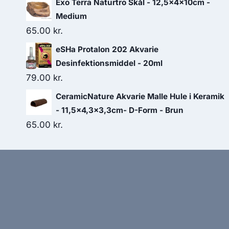
Exo Terra Naturtro Skål - 12,5x4x10cm -
Medium
65.00
kr.
eSHa Protalon 202 Akvarie
Desinfektionsmiddel - 20ml
79.00
kr.
CeramicNature Akvarie Malle Hule i Keramik
- 11,5x4,3x3,3cm- D-Form - Brun
65.00
kr.