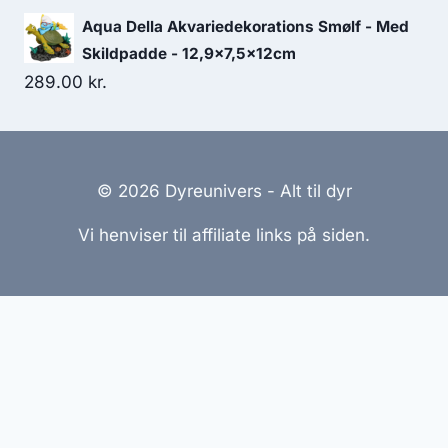
Aqua Della Akvariedekorations Smølf - Med
Skildpadde - 12,9x7,5x12cm
289.00
kr.
© 2026 Dyreunivers - Alt til dyr
Vi henviser til affiliate links på siden.
Hjemmesider Til Salg
|
Hjemmeside Udvikling
|
Online
Tilbud
Denne side kan være skabt med AI! Indholdet er
genereret med henblik på at informere og inspirere,