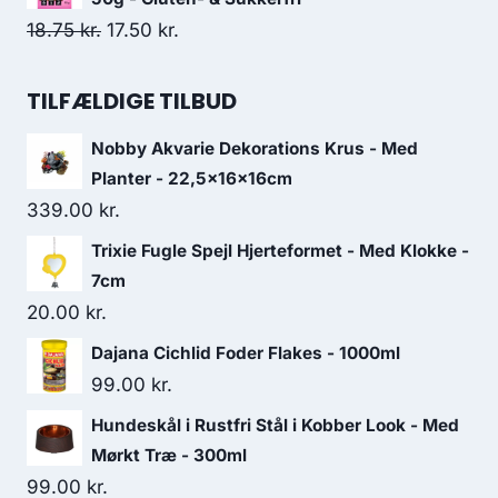
var:
er:
Den
Den
18.75
kr.
17.50
kr.
82.50 kr..
71.25 kr..
oprindelige
aktuelle
pris
pris
TILFÆLDIGE TILBUD
var:
er:
Nobby Akvarie Dekorations Krus - Med
18.75 kr..
17.50 kr..
Planter - 22,5x16x16cm
339.00
kr.
Trixie Fugle Spejl Hjerteformet - Med Klokke -
7cm
20.00
kr.
Dajana Cichlid Foder Flakes - 1000ml
99.00
kr.
Hundeskål i Rustfri Stål i Kobber Look - Med
Mørkt Træ - 300ml
99.00
kr.