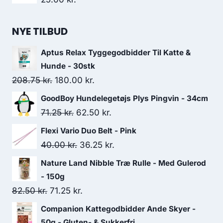
NYE TILBUD
Aptus Relax Tyggegodbidder Til Katte &
Hunde - 30stk
Den
Den
208.75
kr.
180.00
kr.
oprindelige
aktuelle
GoodBoy Hundelegetøjs Plys Pingvin - 34cm
pris
pris
Den
Den
71.25
kr.
62.50
kr.
var:
er:
oprindelige
aktuelle
Flexi Vario Duo Belt - Pink
208.75 kr..
180.00 kr..
pris
pris
Den
Den
40.00
kr.
36.25
kr.
var:
er:
oprindelige
aktuelle
Nature Land Nibble Træ Rulle - Med Gulerod
71.25 kr..
62.50 kr..
pris
pris
- 150g
var:
er:
Den
Den
82.50
kr.
71.25
kr.
40.00 kr..
36.25 kr..
oprindelige
aktuelle
Companion Kattegodbidder Ande Skyer -
pris
pris
50g - Gluten- & Sukkerfri