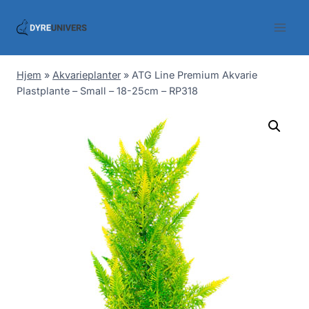
Skip
to
content
Hjem
»
Akvarieplanter
»
ATG Line Premium Akvarie
Plastplante – Small – 18-25cm – RP318