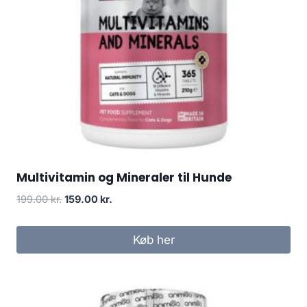
Multivitamin og Mineraler til Hunde
Den
Den
199.00
kr.
159.00
kr.
oprindelige
aktuelle
pris
pris
Køb her
var:
er:
199.00 kr..
159.00 kr..