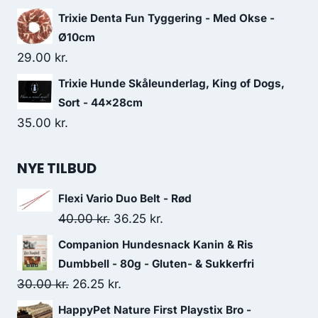
Trixie Denta Fun Tyggering - Med Okse -
Ø10cm
29.00
kr.
Trixie Hunde Skåleunderlag, King of Dogs,
Sort - 44×28cm
35.00
kr.
NYE TILBUD
Flexi Vario Duo Belt - Rød
Den
Den
40.00
kr.
36.25
kr.
oprindelige
aktuelle
Companion Hundesnack Kanin & Ris
pris
pris
Dumbbell - 80g - Gluten- & Sukkerfri
var:
er:
Den
Den
30.00
kr.
26.25
kr.
40.00 kr..
36.25 kr..
oprindelige
aktuelle
HappyPet Nature First Playstix Bro -