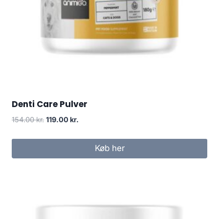
Denti Care Pulver
Den
Den
154.00
kr.
119.00
kr.
oprindelige
aktuelle
pris
pris
Køb her
var:
er:
154.00 kr..
119.00 kr..