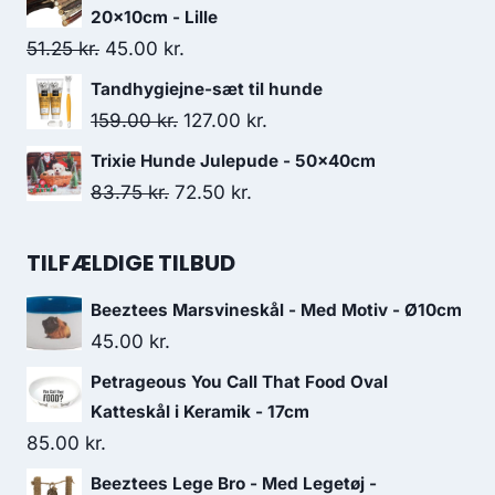
pris
pris
20x10cm - Lille
var:
er:
Den
Den
51.25
kr.
45.00
kr.
30.00 kr..
26.25 kr..
oprindelige
aktuelle
Tandhygiejne-sæt til hunde
pris
pris
Den
Den
159.00
kr.
127.00
kr.
var:
er:
oprindelige
aktuelle
Trixie Hunde Julepude - 50x40cm
51.25 kr..
45.00 kr..
pris
pris
Den
Den
83.75
kr.
72.50
kr.
var:
er:
oprindelige
aktuelle
159.00 kr..
127.00 kr..
pris
pris
TILFÆLDIGE TILBUD
var:
er:
Beeztees Marsvineskål - Med Motiv - Ø10cm
83.75 kr..
72.50 kr..
45.00
kr.
Petrageous You Call That Food Oval
Katteskål i Keramik - 17cm
85.00
kr.
Beeztees Lege Bro - Med Legetøj -