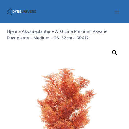
Skip
to
content
Hjem
»
Akvarieplanter
»
ATG Line Premium Akvarie
Plastplante – Medium – 26-32cm – RP412