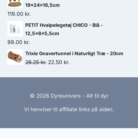
19x24x16,5cm
119.00
kr.
PETIT Hvalpelegetøj CHICO - Blå -
12,5x8x5,5cm
99.00
kr.
Trixie Gnavertunnel i Naturligt Træ - 20cm
Den
Den
26.25
kr.
22.50
kr.
oprindelige
aktuelle
pris
pris
var:
er:
© 2026 Dyreunivers - Alt til dyr
26.25 kr..
22.50 kr..
Vi henviser til affiliate links på siden.