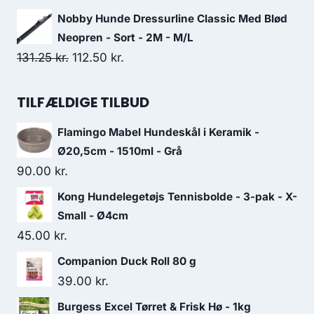
26.25 kr..
22.50 kr..
oprindelige
aktuelle
Nobby Hunde Dressurline Classic Med Blød
pris
pris
Neopren - Sort - 2M - M/L
var:
er:
Den
Den
131.25
kr.
112.50
kr.
36.25 kr..
32.50 kr..
oprindelige
aktuelle
pris
pris
TILFÆLDIGE TILBUD
var:
er:
Flamingo Mabel Hundeskål i Keramik -
131.25 kr..
112.50 kr..
Ø20,5cm - 1510ml - Grå
90.00
kr.
Kong Hundelegetøjs Tennisbolde - 3-pak - X-
Small - Ø4cm
45.00
kr.
Companion Duck Roll 80 g
39.00
kr.
Burgess Excel Tørret & Frisk Hø - 1kg