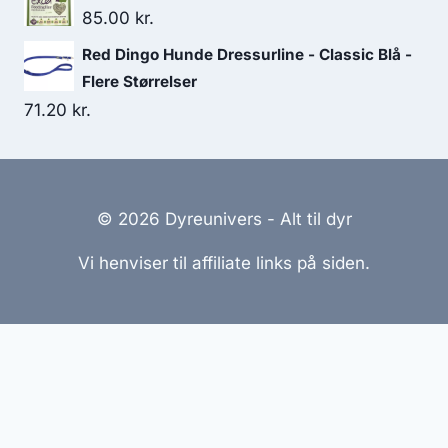
85.00
kr.
Red Dingo Hunde Dressurline - Classic Blå -
Flere Størrelser
71.20
kr.
© 2026 Dyreunivers - Alt til dyr
Vi henviser til affiliate links på siden.
Hjemmesider Til Salg
|
Hjemmeside Udvikling
|
Online
Tilbud
Denne side kan være skabt med AI! Indholdet er