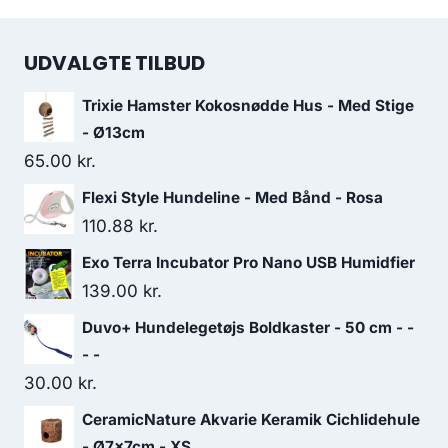
UDVALGTE TILBUD
Trixie Hamster Kokosnødde Hus - Med Stige
- Ø13cm
65.00
kr.
Flexi Style Hundeline - Med Bånd - Rosa
110.88
kr.
Exo Terra Incubator Pro Nano USB Humidfier
139.00
kr.
Duvo+ Hundelegetøjs Boldkaster - 50 cm - -
- -
30.00
kr.
CeramicNature Akvarie Keramik Cichlidehule
- Ø7x7cm - XS