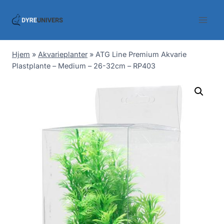
Skip
to
content
Hjem
»
Akvarieplanter
»
ATG Line Premium Akvarie
Plastplante – Medium – 26-32cm – RP403