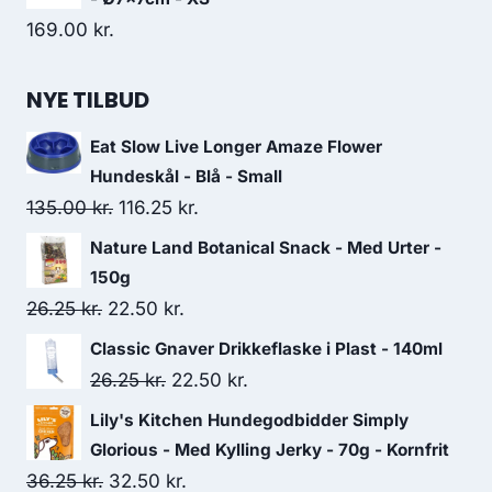
169.00
kr.
NYE TILBUD
Eat Slow Live Longer Amaze Flower
Hundeskål - Blå - Small
Den
Den
135.00
kr.
116.25
kr.
oprindelige
aktuelle
Nature Land Botanical Snack - Med Urter -
pris
pris
150g
var:
er:
Den
Den
26.25
kr.
22.50
kr.
135.00 kr..
116.25 kr..
oprindelige
aktuelle
Classic Gnaver Drikkeflaske i Plast - 140ml
pris
pris
Den
Den
26.25
kr.
22.50
kr.
var:
er:
oprindelige
aktuelle
Lily's Kitchen Hundegodbidder Simply
26.25 kr..
22.50 kr..
pris
pris
Glorious - Med Kylling Jerky - 70g - Kornfrit
var:
er:
Den
Den
36.25
kr.
32.50
kr.