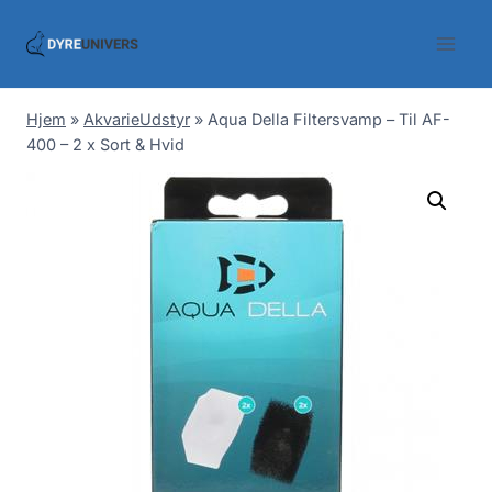
Skip
to
content
Hjem
»
AkvarieUdstyr
»
Aqua Della Filtersvamp – Til AF-
400 – 2 x Sort & Hvid