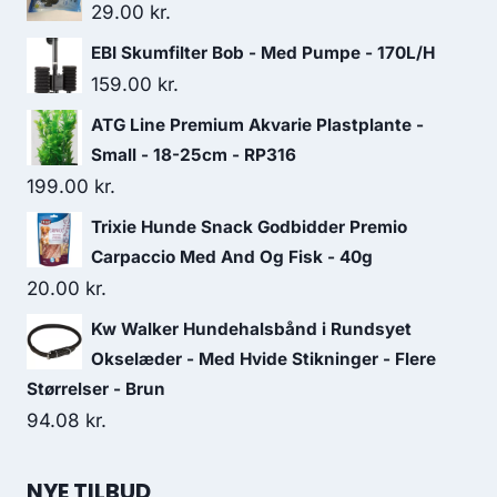
29.00
kr.
EBI Skumfilter Bob - Med Pumpe - 170L/H
159.00
kr.
ATG Line Premium Akvarie Plastplante -
Small - 18-25cm - RP316
199.00
kr.
Trixie Hunde Snack Godbidder Premio
Carpaccio Med And Og Fisk - 40g
20.00
kr.
Kw Walker Hundehalsbånd i Rundsyet
Okselæder - Med Hvide Stikninger - Flere
Størrelser - Brun
94.08
kr.
NYE TILBUD