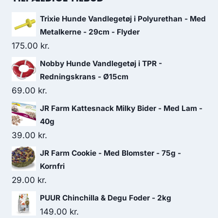
var:
er:
Trixie Hunde Vandlegetøj i Polyurethan - Med
78.75 kr..
67.50 kr..
Metalkerne - 29cm - Flyder
175.00
kr.
Nobby Hunde Vandlegetøj i TPR -
Redningskrans - Ø15cm
69.00
kr.
JR Farm Kattesnack Milky Bider - Med Lam -
40g
39.00
kr.
JR Farm Cookie - Med Blomster - 75g -
Kornfri
29.00
kr.
PUUR Chinchilla & Degu Foder - 2kg
149.00
kr.