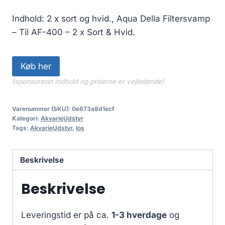
Indhold: 2 x sort og hvid., Aqua Della Filtersvamp
– Til AF-400 – 2 x Sort & Hvid.
Køb her
(sponsoreret indhold og priserne er vejledende)
Varenummer (SKU):
0e873a8d1ecf
Kategori:
AkvarieUdstyr
Tags:
AkvarieUdstyr
,
los
Beskrivelse
Beskrivelse
Leveringstid er på ca.
1-3 hverdage
og