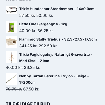
Trixie Hundesnor Støddæmper - 14x0,9cm
Den
Den
57.50
kr.
50.00
kr.
oprindelige
aktuelle
Little One Bjergenghø - 1kg
pris
pris
Den
Den
40.00
kr.
36.25
kr.
var:
er:
oprindelige
aktuelle
Flamingo Stally Træhus - 32,5x27,5x17,5cm
57.50 kr..
50.00 kr..
pris
pris
Den
Den
341.25
kr.
292.50
kr.
var:
er:
oprindelige
aktuelle
Trixie Fuglelegetøjs Naturligt Gnavertræ -
40.00 kr..
36.25 kr..
pris
pris
Med Sisal - 21cm
var:
er:
Den
Den
40.00
kr.
36.25
kr.
341.25 kr..
292.50 kr..
oprindelige
aktuelle
Nobby Tartan Førerline i Nylon - Beige -
pris
pris
1x200cm
var:
er:
Den
Den
78.75
kr.
67.50
kr.
40.00 kr..
36.25 kr..
oprindelige
aktuelle
pris
pris
TILFÆLDIGE TILBUD