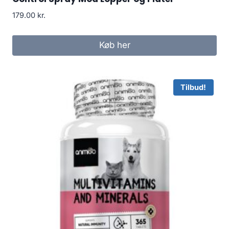
179.00
kr.
Køb her
Tilbud!