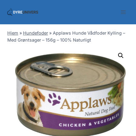
Skip
to
content
Hjem
»
Hundefoder
»
Applaws Hunde Vådfoder Kylling –
Med Grøntsager – 156g – 100% Naturligt