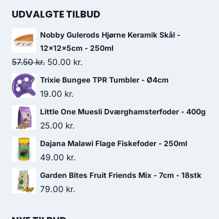
UDVALGTE TILBUD
Nobby Gulerods Hjørne Keramik Skål -
12x12x5cm - 250ml
Den
Den
57.50
kr.
50.00
kr.
oprindelige
aktuelle
Trixie Bungee TPR Tumbler - Ø4cm
pris
pris
19.00
kr.
var:
er:
Little One Muesli Dværghamsterfoder - 400g
57.50 kr..
50.00 kr..
25.00
kr.
Dajana Malawi Flage Fiskefoder - 250ml
49.00
kr.
Garden Bites Fruit Friends Mix - 7cm - 18stk
79.00
kr.