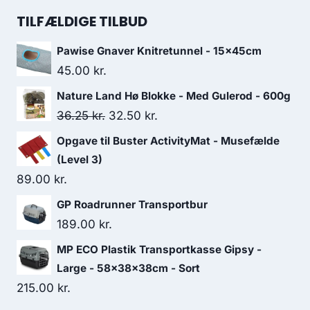
pris
pris
TILFÆLDIGE TILBUD
var:
er:
Pawise Gnaver Knitretunnel - 15x45cm
149.00 kr..
50.00 kr..
45.00
kr.
Nature Land Hø Blokke - Med Gulerod - 600g
Den
Den
36.25
kr.
32.50
kr.
oprindelige
aktuelle
Opgave til Buster ActivityMat - Musefælde
pris
pris
(Level 3)
var:
er:
89.00
kr.
36.25 kr..
32.50 kr..
GP Roadrunner Transportbur
189.00
kr.
MP ECO Plastik Transportkasse Gipsy -
Large - 58x38x38cm - Sort
215.00
kr.