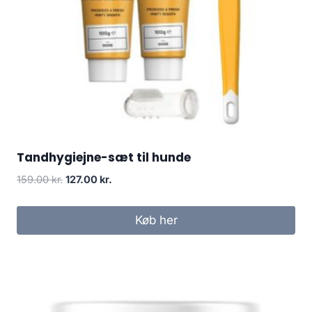
Tandhygiejne-sæt til hunde
Den
Den
159.00
kr.
127.00
kr.
oprindelige
aktuelle
pris
pris
Køb her
var:
er:
159.00 kr..
127.00 kr..