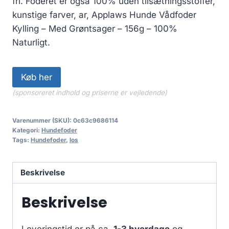
fri. Foderet er også 100% uden tilsætningsstoffer,
kunstige farver, ar, Applaws Hunde Vådfoder
Kylling – Med Grøntsager – 156g – 100%
Naturligt.
Køb her
(sponsoreret indhold og priserne er vejledende)
Varenummer (SKU):
0c63c9686114
Kategori:
Hundefoder
Tags:
Hundefoder
,
los
Beskrivelse
Beskrivelse
Leveringstid er på ca.
1-3 hverdage
og