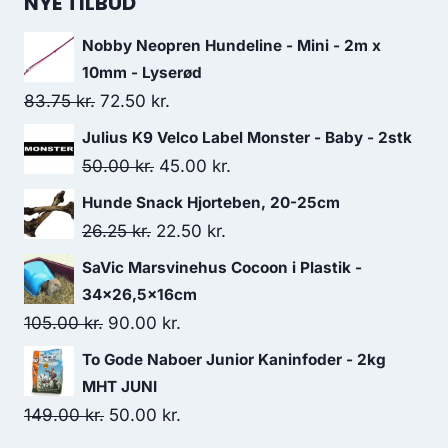
NYE TILBUD
Nobby Neopren Hundeline - Mini - 2m x
10mm - Lyserød
Den
Den
83.75
kr.
72.50
kr.
oprindelige
aktuelle
Julius K9 Velco Label Monster - Baby - 2stk
pris
pris
Den
Den
50.00
kr.
45.00
kr.
var:
er:
oprindelige
aktuelle
Hunde Snack Hjorteben, 20-25cm
83.75 kr..
72.50 kr..
pris
pris
Den
Den
26.25
kr.
22.50
kr.
var:
er:
oprindelige
aktuelle
SaVic Marsvinehus Cocoon i Plastik -
50.00 kr..
45.00 kr..
pris
pris
34x26,5x16cm
var:
er:
Den
Den
105.00
kr.
90.00
kr.
26.25 kr..
22.50 kr..
oprindelige
aktuelle
To Gode Naboer Junior Kaninfoder - 2kg
pris
pris
MHT JUNI
var:
er:
Den
Den
149.00
kr.
50.00
kr.
105.00 kr..
90.00 kr..
oprindelige
aktuelle