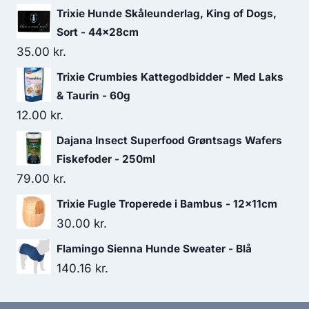
var:
er:
Trixie Hunde Skåleunderlag, King of Dogs,
40.00 kr..
36.25 kr..
Sort - 44×28cm
35.00
kr.
Trixie Crumbies Kattegodbidder - Med Laks
& Taurin - 60g
12.00
kr.
Dajana Insect Superfood Grøntsags Wafers
Fiskefoder - 250ml
79.00
kr.
Trixie Fugle Troperede i Bambus - 12x11cm
30.00
kr.
Flamingo Sienna Hunde Sweater - Blå
140.16
kr.