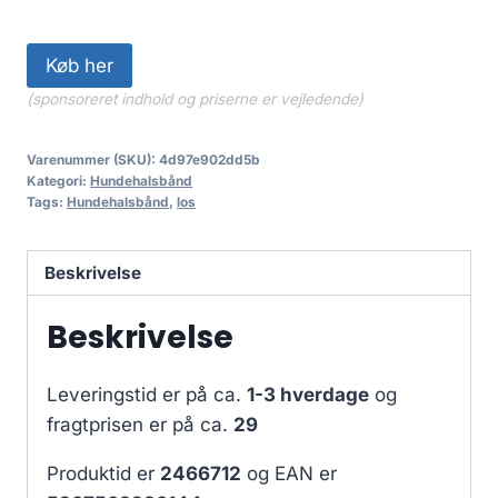
Køb her
(sponsoreret indhold og priserne er vejledende)
Varenummer (SKU):
4d97e902dd5b
Kategori:
Hundehalsbånd
Tags:
Hundehalsbånd
,
los
Beskrivelse
Beskrivelse
Leveringstid er på ca.
1-3 hverdage
og
fragtprisen er på ca.
29
Produktid er
2466712
og EAN er