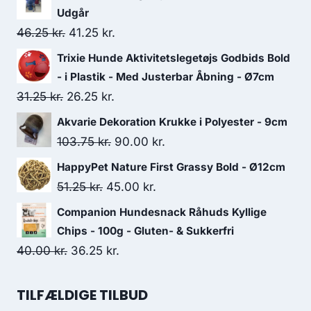
Udgår
Den
Den
46.25
kr.
41.25
kr.
oprindelige
aktuelle
Trixie Hunde Aktivitetslegetøjs Godbids Bold
pris
pris
- i Plastik - Med Justerbar Åbning - Ø7cm
var:
er:
Den
Den
31.25
kr.
26.25
kr.
46.25 kr..
41.25 kr..
oprindelige
aktuelle
Akvarie Dekoration Krukke i Polyester - 9cm
pris
pris
Den
Den
103.75
kr.
90.00
kr.
var:
er:
oprindelige
aktuelle
HappyPet Nature First Grassy Bold - Ø12cm
31.25 kr..
26.25 kr..
pris
pris
Den
Den
51.25
kr.
45.00
kr.
var:
er:
oprindelige
aktuelle
Companion Hundesnack Råhuds Kyllige
103.75 kr..
90.00 kr..
pris
pris
Chips - 100g - Gluten- & Sukkerfri
var:
er:
Den
Den
40.00
kr.
36.25
kr.
51.25 kr..
45.00 kr..
oprindelige
aktuelle
pris
pris
TILFÆLDIGE TILBUD