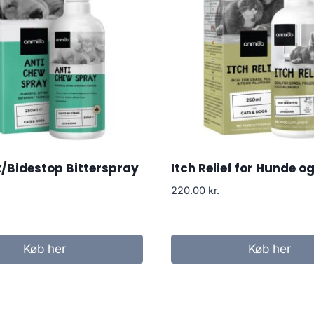
k/Bidestop Bitterspray
Itch Relief for Hunde o
220.00
kr.
Køb her
Køb her