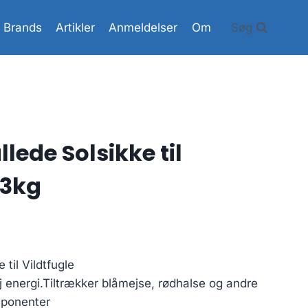
Brands
Artikler
Anmeldelser
Om
Søg
lede Solsikke til
 3kg
 til Vildtfugle
j energi.Tiltrækker blåmejse, rødhalse og andre
mponenter