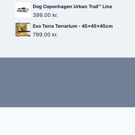
Dog Copenhagen Urban Trail™ Line
399.00
kr.
Exo Terra Terrarium - 45x45x45cm
799.00
kr.
Hj
Denne side kan være skabt med AI! Indholdet er gene