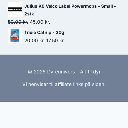
78.75 kr..
67.50 kr..
oprindelige
aktuelle
Julius K9 Velco Label Powermops - Small -
pris
pris
2stk
var:
er:
Den
Den
50.00
kr.
45.00
kr.
83.75 kr..
72.50 kr..
oprindelige
aktuelle
Trixie Catnip - 20g
pris
pris
Den
Den
20.00
kr.
17.50
kr.
var:
er:
oprindelige
aktuelle
50.00 kr..
45.00 kr..
pris
pris
var:
er:
© 2026 Dyreunivers - Alt til dyr
20.00 kr..
17.50 kr..
Vi henviser til affiliate links på siden.
emmesider Til Salg
|
Hjemmeside Udvikling
|
Online Til
reret med henblik på at informere og inspirere, men vi a