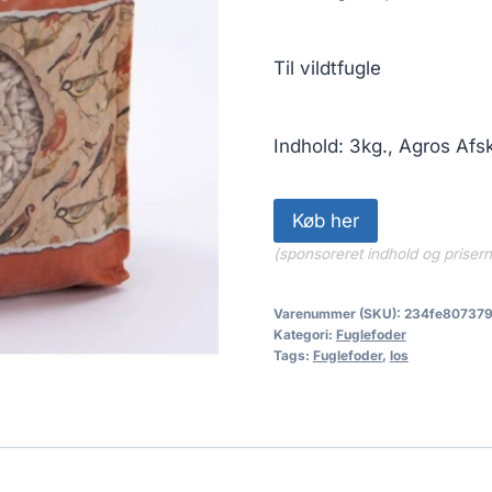
Til vildtfugle
Indhold: 3kg., Agros Afsk
Køb her
(sponsoreret indhold og priser
Varenummer (SKU):
234fe80737
Kategori:
Fuglefoder
Tags:
Fuglefoder
,
los