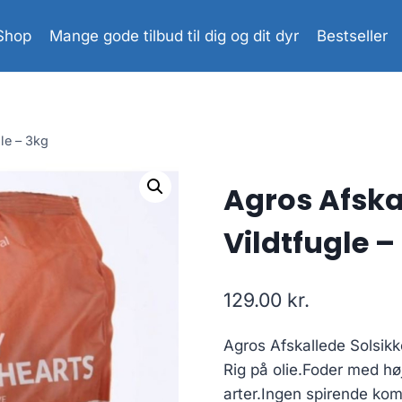
Shop
Mange gode tilbud til dig og dit dyr
Bestseller
gle – 3kg
Agros Afskal
Vildtfugle –
129.00
kr.
Agros Afskallede Solsikke
Rig på olie.Foder med hø
arter.Ingen spirende ko