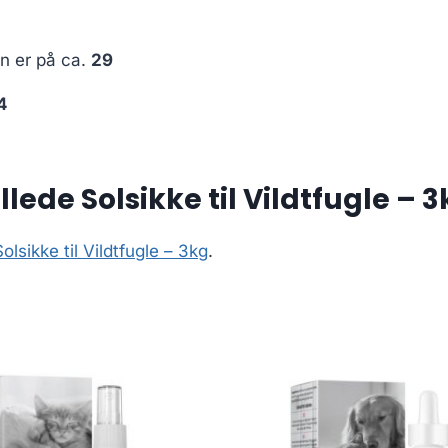
en er på ca.
29
4
ede Solsikke til Vildtfugle – 3
lsikke til Vildtfugle – 3kg
.