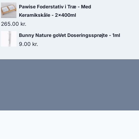
Pawise Foderstativ i Træ - Med
Keramikskåle - 2x400ml
265.00
kr.
Bunny Nature goVet Doseringssprøjte - 1ml
9.00
kr.
bud
nbefaler altid at dobbelttjekke vigtige oplysninger.