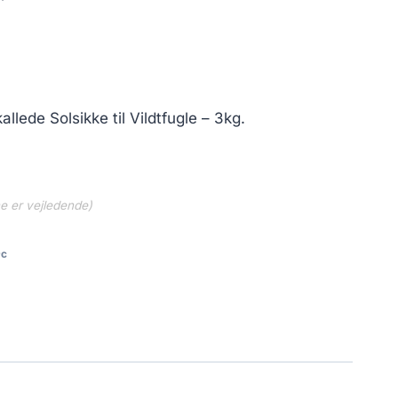
allede Solsikke til Vildtfugle – 3kg.
ne er vejledende)
9c