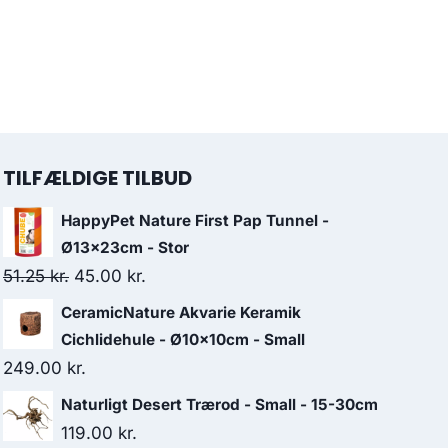
TILFÆLDIGE TILBUD
HappyPet Nature First Pap Tunnel -
Ø13x23cm - Stor
Den
Den
51.25
kr.
45.00
kr.
oprindelige
aktuelle
CeramicNature Akvarie Keramik
pris
pris
Cichlidehule - Ø10x10cm - Small
var:
er:
249.00
kr.
51.25 kr..
45.00 kr..
Naturligt Desert Trærod - Small - 15-30cm
119.00
kr.