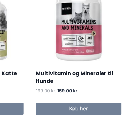
g Katte
Multivitamin og Mineraler til
Hunde
Den
Den
199.00
kr.
159.00
kr.
oprindelige
aktuelle
pris
pris
Køb her
var:
er:
199.00 kr..
159.00 kr..