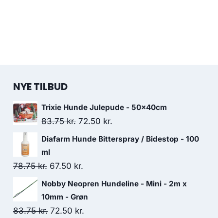
NYE TILBUD
Trixie Hunde Julepude - 50x40cm
Den
Den
83.75
kr.
72.50
kr.
oprindelige
aktuelle
Diafarm Hunde Bitterspray / Bidestop - 100
pris
pris
ml
var:
er:
Den
Den
78.75
kr.
67.50
kr.
83.75 kr..
72.50 kr..
oprindelige
aktuelle
Nobby Neopren Hundeline - Mini - 2m x
pris
pris
10mm - Grøn
var:
er:
Den
Den
83.75
kr.
72.50
kr.