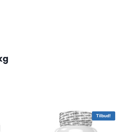
kg
Tilbud!