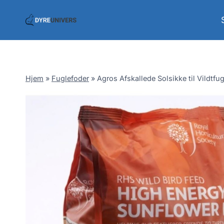
Skip
to
content
Hjem
»
Fuglefoder
»
Agros Afskallede Solsikke til Vildtfu