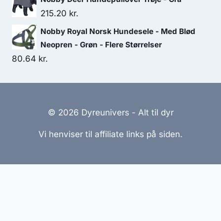
215.20
kr.
Nobby Royal Norsk Hundesele - Med Blød
Neopren - Grøn - Flere Størrelser
80.64
kr.
© 2026 Dyreunivers - Alt til dyr
Vi henviser til affiliate links på siden.
Hjemmesider Til Salg
|
Hjemmeside Udvikling
|
Online
Tilbud
Denne side kan være skabt med AI! Indholdet er