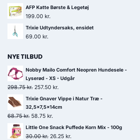
AFP Katte Børste & Legetøj
199.00
kr.
Trixie Udtyndersaks, ensidet
69.00
kr.
NYE TILBUD
Nobby Mailo Comfort Neopren Hundesele -
Lyserød - XS - Udgår
Den
Den
298.75
kr.
257.50
kr.
oprindelige
aktuelle
Trixie Gnaver Vippe i Natur Træ -
pris
pris
32,5x7,5x14cm
var:
er:
Den
Den
68.75
kr.
58.75
kr.
298.75 kr..
257.50 kr..
oprindelige
aktuelle
Little One Snack Puffede Korn Mix - 100g
pris
pris
Den
Den
30.00
kr.
26.25
kr.