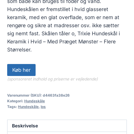
som både kan bruges til foder og vand.
Hundeskålen er fremstillet i hvid glasseret
keramik, med en glat overflade, som er nem at
rengøre og sikre at madresser osv. ikke sætter
sig nemt fast. Skålen tåler o, Trixie Hundeskål i
Keramik i Hvid – Med Præget Mønster – Flere
Størrelser.
Køb her
(sponsoreret indhold og priserne er vejledende)
Varenummer (SKU):
d4463fa38e26
Kategori:
Hundeskåle
Tags:
Hundeskåle
,
los
Beskrivelse