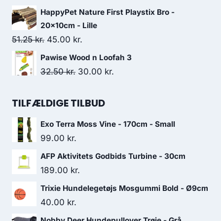
var:
er:
oprindelige
aktuelle
HappyPet Nature First Playstix Bro -
68.75 kr..
58.75 kr..
pris
pris
20x10cm - Lille
var:
er:
Den
Den
51.25
kr.
45.00
kr.
30.00 kr..
26.25 kr..
oprindelige
aktuelle
Pawise Wood n Loofah 3
pris
pris
Den
Den
32.50
kr.
30.00
kr.
var:
er:
oprindelige
aktuelle
51.25 kr..
45.00 kr..
pris
pris
TILFÆLDIGE TILBUD
var:
er:
Exo Terra Moss Vine - 170cm - Small
32.50 kr..
30.00 kr..
99.00
kr.
AFP Aktivitets Godbids Turbine - 30cm
189.00
kr.
Trixie Hundelegetøjs Mosgummi Bold - Ø9cm
40.00
kr.
Nobby Deer Hundepullover Trøje - Grå