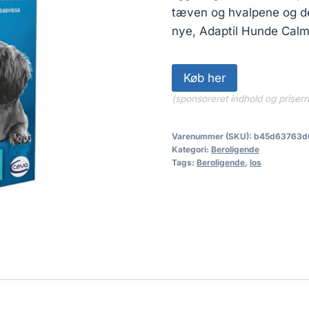
tæven og hvalpene og de
nye, Adaptil Hunde Cal
Køb her
(sponsoreret indhold og priser
Varenummer (SKU):
b45d63763d
Kategori:
Beroligende
Tags:
Beroligende
,
los