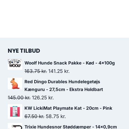
NYE TILBUD
Woolf Hunde Snack Pakke - Kød - 4x100g
Den
Den
163.75
kr.
141.25
kr.
oprindelige
aktuelle
Red Dingo Durables Hundelegetøjs
pris
pris
Kænguru - 27,5cm - Ekstra Holdbart
var:
er:
Den
Den
145.00
kr.
126.25
kr.
163.75 kr..
141.25 kr..
oprindelige
aktuelle
KW LickiMat Playmate Kat - 20cm - Pink
pris
pris
Den
Den
67.50
kr.
58.75
kr.
var:
er:
oprindelige
aktuelle
Trixie Hundesnor Støddæmper - 14x0,9cm