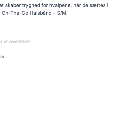
t skaber tryghed for hvalpene, når de sættes i
m On-The-Go Halsbånd – S/M.
ne er vejledende)
68