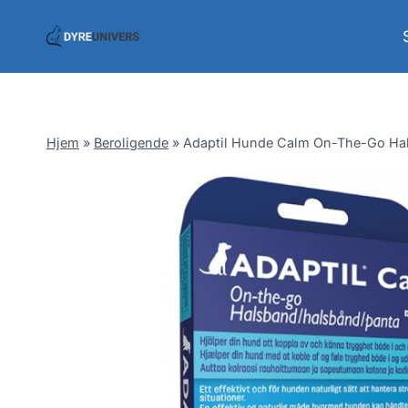
Skip
to
content
Hjem
»
Beroligende
»
Adaptil Hunde Calm On-The-Go Ha