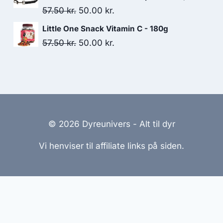
145.00 kr..
126.25 kr..
pris
pris
Den
Den
57.50
kr.
50.00
kr.
var:
er:
oprindelige
aktuelle
Little One Snack Vitamin C - 180g
67.50 kr..
58.75 kr..
pris
pris
Den
Den
57.50
kr.
50.00
kr.
var:
er:
oprindelige
aktuelle
57.50 kr..
50.00 kr..
pris
pris
var:
er:
57.50 kr..
50.00 kr..
© 2026 Dyreunivers - Alt til dyr
Vi henviser til affiliate links på siden.
emmesider Til Salg
|
Hjemmeside Udvikling
|
Online Til
reret med henblik på at informere og inspirere, men vi a