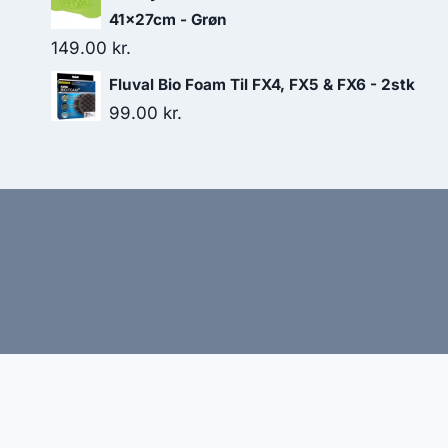
41x27cm - Grøn
149.00
kr.
Fluval Bio Foam Til FX4, FX5 & FX6 - 2stk
99.00
kr.
Hj
Denne side kan være skabt med AI! Indholdet er gene