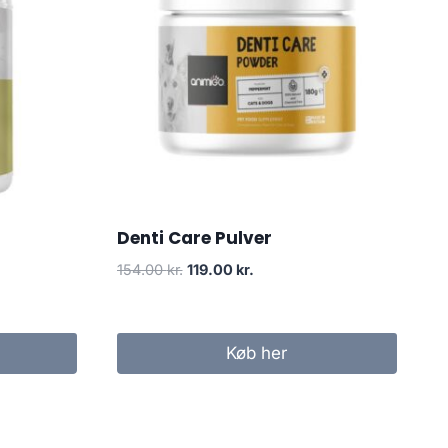
Denti Care Pulver
Den
Den
154.00
kr.
119.00
kr.
oprindelige
aktuelle
pris
pris
var:
er:
Køb her
154.00 kr..
119.00 kr..