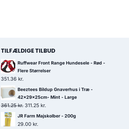
TILFÆLDIGE TILBUD
Ruffwear Front Range Hundesele - Rød -
Flere Størrelser
351.36
kr.
Beeztees Bildup Gnaverhus i Træ -
42x29x25cm- Mint - Large
Den
Den
361.25
kr.
311.25
kr.
oprindelige
aktuelle
JR Farm Majskolber - 200g
pris
pris
29.00
kr.