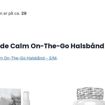
en er på ca.
29
nde Calm On-The-Go Halsbånd
alm On-The-Go Halsbånd – S/M
.