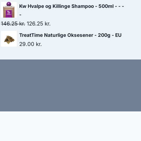
var:
er:
Kw Hvalpe og Killinge Shampoo - 500ml - - -
361.25 kr..
311.25 kr..
-
Den
Den
146.25
kr.
126.25
kr.
oprindelige
aktuelle
TreatTime Naturlige Oksesener - 200g - EU
pris
pris
29.00
kr.
var:
er:
146.25 kr..
126.25 kr..
bud
nbefaler altid at dobbelttjekke vigtige oplysninger.