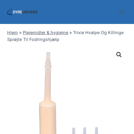
Skip
to
content
Hjem
»
Plejemidler & hygiejne
»
Trixie Hvalpe Og Killinge
Sprøjte Til Fodringshjælp