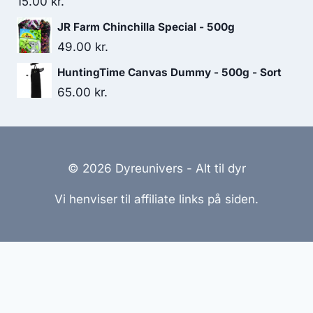
15.00
kr.
JR Farm Chinchilla Special - 500g
49.00
kr.
HuntingTime Canvas Dummy - 500g - Sort
65.00
kr.
© 2026 Dyreunivers - Alt til dyr
Vi henviser til affiliate links på siden.
Hjemmesider Til Salg
|
Hjemmeside Udvikling
|
Online
Tilbud