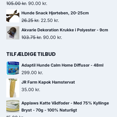
var:
er:
Den
Den
105.00
kr.
90.00
kr.
50.00 kr..
45.00 kr..
oprindelige
aktuelle
Hunde Snack Hjorteben, 20-25cm
pris
pris
Den
Den
26.25
kr.
22.50
kr.
var:
er:
oprindelige
aktuelle
Akvarie Dekoration Krukke i Polyester - 9cm
105.00 kr..
90.00 kr..
pris
pris
Den
Den
103.75
kr.
90.00
kr.
var:
er:
oprindelige
aktuelle
26.25 kr..
22.50 kr..
pris
pris
TILFÆLDIGE TILBUD
var:
er:
Adaptil Hunde Calm Home Diffusor - 48ml
103.75 kr..
90.00 kr..
299.00
kr.
JR Farm Kapok Hamstervat
35.00
kr.
Applaws Katte Vådfoder - Med 75% Kyllinge
Bryst - 70g - 100% Naturligt