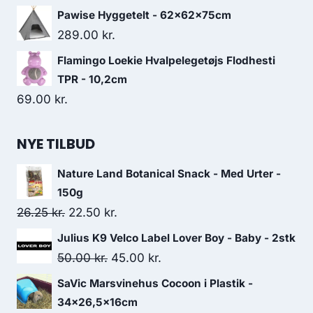
Pawise Hyggetelt - 62x62x75cm
289.00
kr.
Flamingo Loekie Hvalpelegetøjs Flodhesti
TPR - 10,2cm
69.00
kr.
NYE TILBUD
Nature Land Botanical Snack - Med Urter -
150g
Den
Den
26.25
kr.
22.50
kr.
oprindelige
aktuelle
Julius K9 Velco Label Lover Boy - Baby - 2stk
pris
pris
Den
Den
50.00
kr.
45.00
kr.
var:
er:
oprindelige
aktuelle
SaVic Marsvinehus Cocoon i Plastik -
26.25 kr..
22.50 kr..
pris
pris
34x26,5x16cm