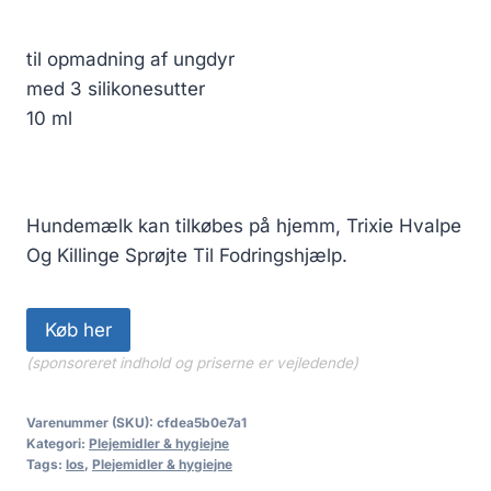
til opmadning af ungdyr
med 3 silikonesutter
10 ml
Hundemælk kan tilkøbes på hjemm, Trixie Hvalpe
Og Killinge Sprøjte Til Fodringshjælp.
Køb her
(sponsoreret indhold og priserne er vejledende)
Varenummer (SKU):
cfdea5b0e7a1
Kategori:
Plejemidler & hygiejne
Tags:
los
,
Plejemidler & hygiejne