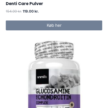
Denti Care Pulver
Den
Den
154.00
kr.
119.00
kr.
oprindelige
aktuelle
pris
pris
Køb her
var:
er:
154.00 kr..
119.00 kr..