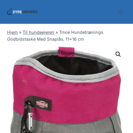
Skip
to
content
Hjem
»
Til hundeejeren
»
Trixie Hundetrænings
Godbidstaske Med Snaplås, 11×16 cm