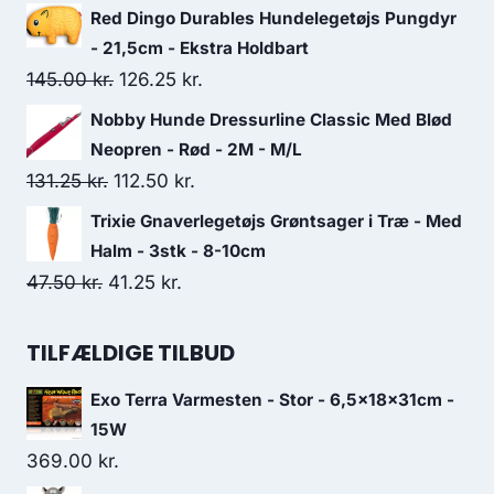
36.25 kr..
32.50 kr..
oprindelige
aktuelle
Red Dingo Durables Hundelegetøjs Pungdyr
pris
pris
- 21,5cm - Ekstra Holdbart
var:
er:
Den
Den
145.00
kr.
126.25
kr.
26.25 kr..
22.50 kr..
oprindelige
aktuelle
Nobby Hunde Dressurline Classic Med Blød
pris
pris
Neopren - Rød - 2M - M/L
var:
er:
Den
Den
131.25
kr.
112.50
kr.
145.00 kr..
126.25 kr..
oprindelige
aktuelle
Trixie Gnaverlegetøjs Grøntsager i Træ - Med
pris
pris
Halm - 3stk - 8-10cm
var:
er:
Den
Den
47.50
kr.
41.25
kr.
131.25 kr..
112.50 kr..
oprindelige
aktuelle
pris
pris
TILFÆLDIGE TILBUD
var:
er:
Exo Terra Varmesten - Stor - 6,5x18x31cm -
47.50 kr..
41.25 kr..
15W
369.00
kr.