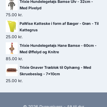
Trixie Hundelegetøjs Bamse Ulv - 32cm -
Med Pivelyd
75.00
kr.
PaWise Katteske i form af Bæger - Grøn - Til
Kattegrus
25.00
kr.
Trixie Hundelegetøjs Hane Bamse - 60cm -
Med Øffelyd og Knitre
85.00
kr.
Trixie Gnaver Træblok til Ophæng - Med
Skruebeslag - 7x10cm
25.00
kr.
© 2026 Dyreunivers - Alt til dyr