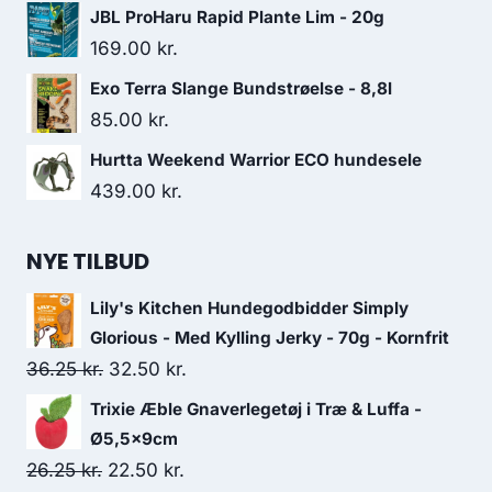
JBL ProHaru Rapid Plante Lim - 20g
169.00
kr.
Exo Terra Slange Bundstrøelse - 8,8l
85.00
kr.
Hurtta Weekend Warrior ECO hundesele
439.00
kr.
NYE TILBUD
Lily's Kitchen Hundegodbidder Simply
Glorious - Med Kylling Jerky - 70g - Kornfrit
Den
Den
36.25
kr.
32.50
kr.
oprindelige
aktuelle
Trixie Æble Gnaverlegetøj i Træ & Luffa -
pris
pris
Ø5,5x9cm
var:
er:
Den
Den
26.25
kr.
22.50
kr.