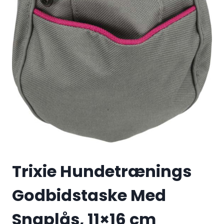
Trixie Hundetrænings
Godbidstaske Med
Snaplås, 11×16 cm