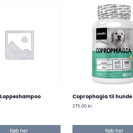
g Loppeshampoo
Coprophagia til hunde
275.00
kr.
Køb her
Køb her