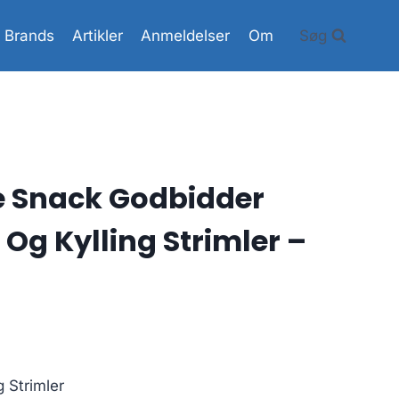
Brands
Artikler
Anmeldelser
Om
Søg
e Snack Godbidder
Og Kylling Strimler –
g Strimler