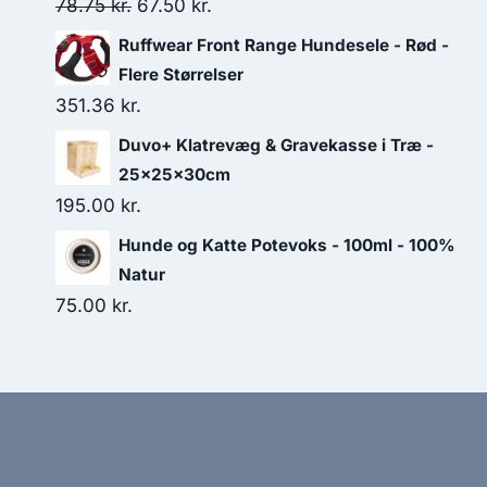
Den
Den
78.75
kr.
67.50
kr.
oprindelige
aktuelle
Ruffwear Front Range Hundesele - Rød -
pris
pris
Flere Størrelser
var:
er:
351.36
kr.
78.75 kr..
67.50 kr..
Duvo+ Klatrevæg & Gravekasse i Træ -
25x25x30cm
195.00
kr.
Hunde og Katte Potevoks - 100ml - 100%
Natur
75.00
kr.