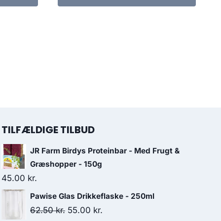
TILFÆLDIGE TILBUD
JR Farm Birdys Proteinbar - Med Frugt &
Græshopper - 150g
45.00
kr.
Pawise Glas Drikkeflaske - 250ml
Den
Den
62.50
kr.
55.00
kr.