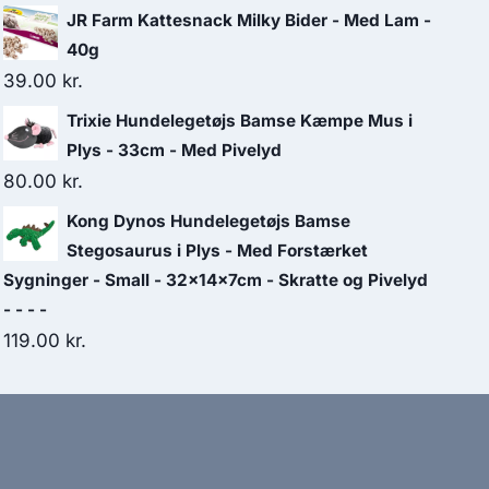
oprindelige
aktuelle
JR Farm Kattesnack Milky Bider - Med Lam -
pris
pris
40g
var:
er:
39.00
kr.
62.50 kr..
55.00 kr..
Trixie Hundelegetøjs Bamse Kæmpe Mus i
Plys - 33cm - Med Pivelyd
80.00
kr.
Kong Dynos Hundelegetøjs Bamse
Stegosaurus i Plys - Med Forstærket
Sygninger - Small - 32x14x7cm - Skratte og Pivelyd
- - - -
119.00
kr.