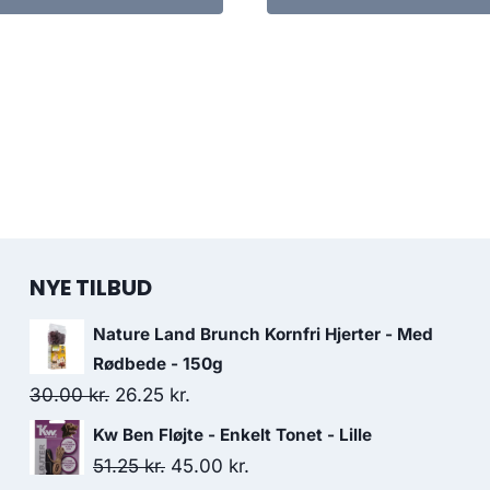
NYE TILBUD
Nature Land Brunch Kornfri Hjerter - Med
Rødbede - 150g
Den
Den
30.00
kr.
26.25
kr.
oprindelige
aktuelle
Kw Ben Fløjte - Enkelt Tonet - Lille
pris
pris
Den
Den
51.25
kr.
45.00
kr.