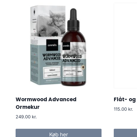
Wormwood Advanced
Flåt- o
Ormekur
115.00
kr.
249.00
kr.
Køb her