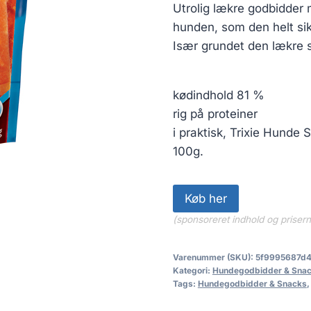
Utrolig lækre godbidder m
hunden, som den helt sikk
Især grundet den lækre s
kødindhold 81 %
rig på proteiner
i praktisk, Trixie Hunde
100g.
Køb her
(sponsoreret indhold og priser
Varenummer (SKU):
5f9995687d
Kategori:
Hundegodbidder & Sna
Tags:
Hundegodbidder & Snacks