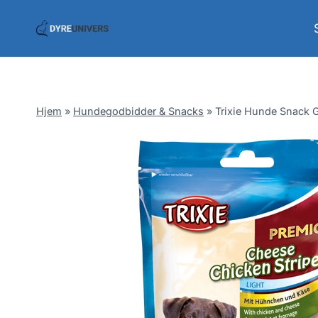
Skip
to
content
Hjem
»
Hundegodbidder & Snacks
»
Trixie Hunde Snack G