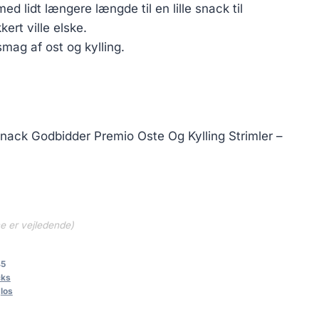
ed lidt længere længde til en lille snack til
ert ville elske.
mag af ost og kylling.
 Snack Godbidder Premio Oste Og Kylling Strimler –
ne er vejledende)
45
cks
,
los