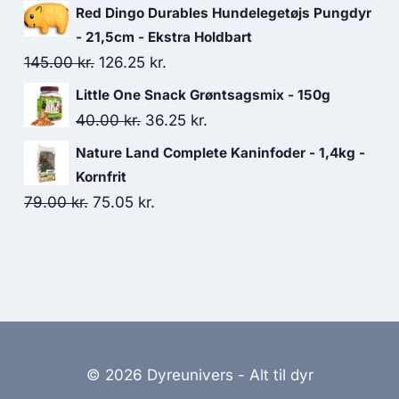
var:
er:
oprindelige
aktuelle
Red Dingo Durables Hundelegetøjs Pungdyr
30.00 kr..
26.25 kr..
pris
pris
- 21,5cm - Ekstra Holdbart
var:
er:
Den
Den
145.00
kr.
126.25
kr.
51.25 kr..
45.00 kr..
oprindelige
aktuelle
Little One Snack Grøntsagsmix - 150g
pris
pris
Den
Den
40.00
kr.
36.25
kr.
var:
er:
oprindelige
aktuelle
Nature Land Complete Kaninfoder - 1,4kg -
145.00 kr..
126.25 kr..
pris
pris
Kornfrit
var:
er:
Den
Den
79.00
kr.
75.05
kr.
40.00 kr..
36.25 kr..
oprindelige
aktuelle
pris
pris
var:
er:
79.00 kr..
75.05 kr..
© 2026 Dyreunivers - Alt til dyr