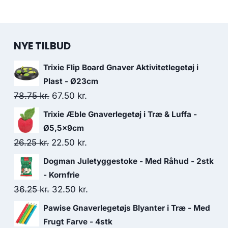
NYE TILBUD
Trixie Flip Board Gnaver Aktivitetlegetøj i
Plast - Ø23cm
Den
Den
78.75
kr.
67.50
kr.
oprindelige
aktuelle
Trixie Æble Gnaverlegetøj i Træ & Luffa -
pris
pris
Ø5,5x9cm
var:
er:
Den
Den
26.25
kr.
22.50
kr.
78.75 kr..
67.50 kr..
oprindelige
aktuelle
Dogman Juletyggestoke - Med Råhud - 2stk
pris
pris
- Kornfrie
var:
er:
Den
Den
36.25
kr.
32.50
kr.
26.25 kr..
22.50 kr..
oprindelige
aktuelle
Pawise Gnaverlegetøjs Blyanter i Træ - Med
pris
pris
Frugt Farve - 4stk