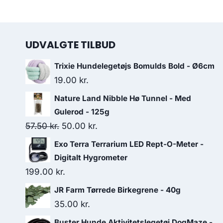
UDVALGTE TILBUD
Trixie Hundelegetøjs Bomulds Bold - Ø6cm
19.00
kr.
Nature Land Nibble Hø Tunnel - Med
Gulerod - 125g
Den
Den
57.50
kr.
50.00
kr.
oprindelige
aktuelle
Exo Terra Terrarium LED Rept-O-Meter -
pris
pris
Digitalt Hygrometer
var:
er:
199.00
kr.
57.50 kr..
50.00 kr..
JR Farm Tørrede Birkegrene - 40g
35.00
kr.
Buster Hunde Aktivitetslegetøj DogMaze -