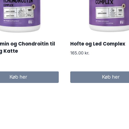
in og Chondroitin til
Hofte og Led Complex
g Katte
165.00
kr.
Køb her
Køb her