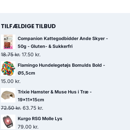
TILFÆLDIGE TILBUD
Companion Kattegodbidder Ande Skyer -
50g - Gluten- & Sukkerfri
Den
Den
18.75
kr.
17.50
kr.
oprindelige
aktuelle
Flamingo Hundelegetøjs Bomulds Bold -
pris
pris
Ø5,5cm
var:
er:
15.00
kr.
18.75 kr..
17.50 kr..
Trixie Hamster & Muse Hus i Træ -
19x11x15cm
Den
Den
72.50
kr.
63.75
kr.
oprindelige
aktuelle
Kurgo RSG Molle Lys
pris
pris
79.00
kr.