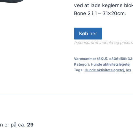
ved at lade keglerne blok
Bone 2 i 1 – 31x20cm.
Køb her
(sponsoreret indhold og priser
Varenummer (SKU):
c806d59b33
Kategori:
Hunde aktivitetslegetøj
Tags:
Hunde aktivitetslegetøj
,
los
en er på ca.
29