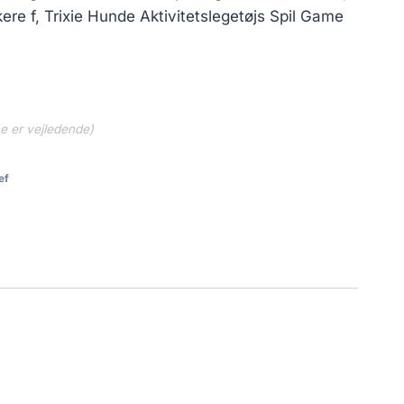
ere f, Trixie Hunde Aktivitetslegetøjs Spil Game
ne er vejledende)
ef