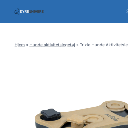
Skip
to
content
Hjem
»
Hunde aktivitetslegetøj
»
Trixie Hunde Aktivitetsl