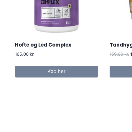
Hofte og Led Complex
Tandhyg
165.00
kr.
159.00
kr.
o
p
Køb her
v
1