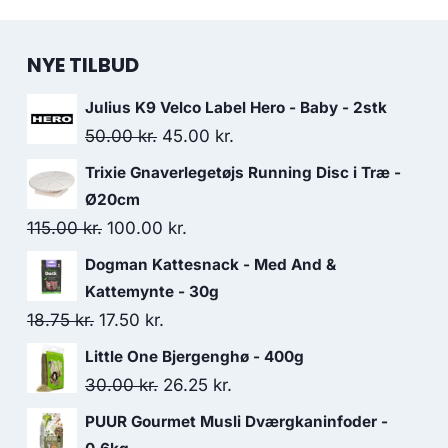
NYE TILBUD
Julius K9 Velco Label Hero - Baby - 2stk
Den
Den
50.00
kr.
45.00
kr.
oprindelige
aktuelle
Trixie Gnaverlegetøjs Running Disc i Træ -
pris
pris
Ø20cm
var:
er:
Den
Den
115.00
kr.
100.00
kr.
50.00 kr..
45.00 kr..
oprindelige
aktuelle
Dogman Kattesnack - Med And &
pris
pris
Kattemynte - 30g
var:
er:
Den
Den
18.75
kr.
17.50
kr.
115.00 kr..
100.00 kr..
oprindelige
aktuelle
Little One Bjergenghø - 400g
pris
pris
Den
Den
30.00
kr.
26.25
kr.
var:
er:
oprindelige
aktuelle
PUUR Gourmet Musli Dværgkaninfoder -
18.75 kr..
17.50 kr..
pris
pris