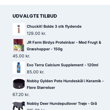
UDVALGTE TILBUD
Chuckit! Bolde 3 stk flydende
129.00
kr.
JR Farm Birdys Proteinbar - Med Frugt &
Græshopper - 150g
45.00
kr.
Exo Terra Calcium Supplement - 120ml
85.00
kr.
Nobby Gylden Pote Hundeskål i Keramik -
Flere Størrelser
67.20
kr.
Nobby Deer Hundepullover Trøje - Grå