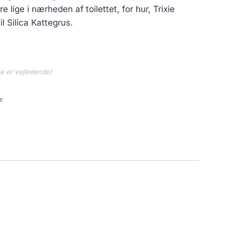
lige i nærheden af toilettet, for hur, Trixie
l Silica Kattegrus.
ne er vejledende)
c