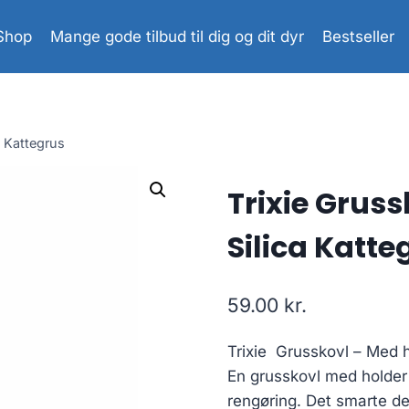
Shop
Mange gode tilbud til dig og dit dyr
Bestseller
a Kattegrus
Trixie Gruss
Silica Katte
59.00
kr.
Trixie Grusskovl – Med ho
En grusskovl med holder f
rengøring. Det smarte de