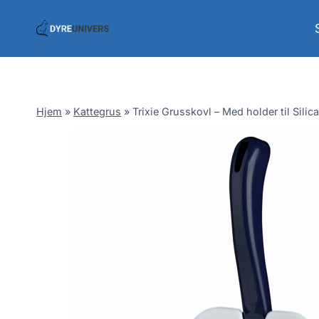
Skip
to
content
Hjem
»
Kattegrus
»
Trixie Grusskovl – Med holder til Silic