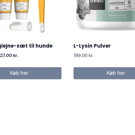
iejne-sæt til hunde
L-Lysin Pulver
Den
Den
127.00
kr.
199.00
kr.
prindelige
aktuelle
ris
pris
Køb her
Køb her
ar:
er:
59.00 kr..
127.00 kr..