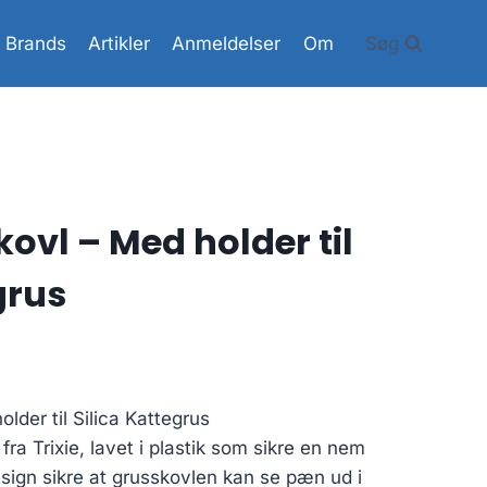
Brands
Artikler
Anmeldelser
Om
Søg
kovl – Med holder til
grus
lder til Silica Kattegrus
ra Trixie, lavet i plastik som sikre en nem
sign sikre at grusskovlen kan se pæn ud i