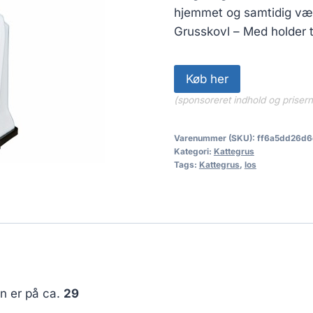
hjemmet og samtidig være 
Grusskovl – Med holder ti
Køb her
(sponsoreret indhold og priser
Varenummer (SKU):
ff6a5dd26d6
Kategori:
Kattegrus
Tags:
Kattegrus
,
los
en er på ca.
29