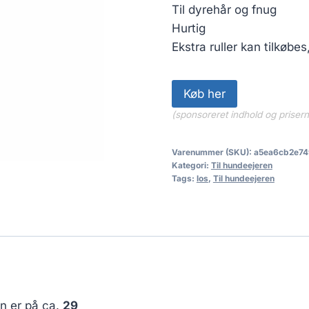
Til dyrehår og fnug
Hurtig
Ekstra ruller kan tilkøbes
Køb her
(sponsoreret indhold og priser
Varenummer (SKU):
a5ea6cb2e74
Kategori:
Til hundeejeren
Tags:
los
,
Til hundeejeren
en er på ca.
29