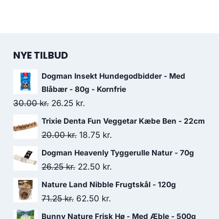
NYE TILBUD
Dogman Insekt Hundegodbidder - Med
Blåbær - 80g - Kornfrie
Den
Den
30.00
kr.
26.25
kr.
oprindelige
aktuelle
Trixie Denta Fun Veggetar Kæbe Ben - 22cm
pris
pris
Den
Den
20.00
kr.
18.75
kr.
var:
er:
oprindelige
aktuelle
Dogman Heavenly Tyggerulle Natur - 70g
30.00 kr..
26.25 kr..
pris
pris
Den
Den
26.25
kr.
22.50
kr.
var:
er:
oprindelige
aktuelle
Nature Land Nibble Frugtskål - 120g
20.00 kr..
18.75 kr..
pris
pris
Den
Den
71.25
kr.
62.50
kr.
var:
er:
oprindelige
aktuelle
Bunny Nature Frisk Hø - Med Æble - 500g