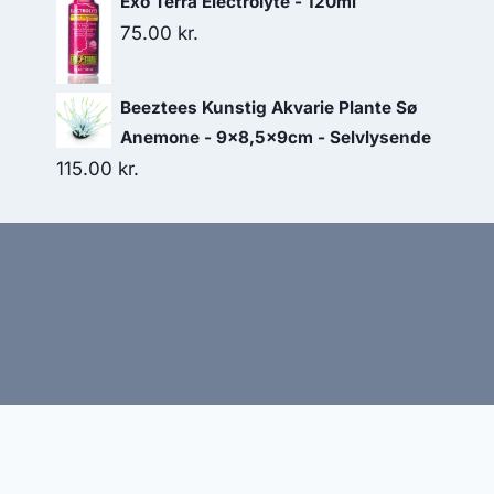
Exo Terra Electrolyte - 120ml
75.00
kr.
Beeztees Kunstig Akvarie Plante Sø
Anemone - 9x8,5x9cm - Selvlysende
115.00
kr.
Hj
Denne side kan være skabt med AI! Indholdet er gene