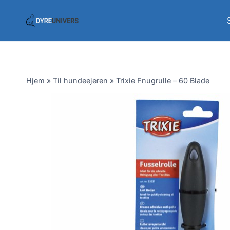
Skip
to
content
Hjem
»
Til hundeejeren
»
Trixie Fnugrulle – 60 Blade