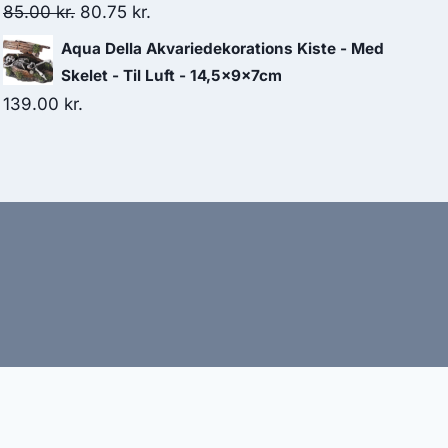
Den
Den
85.00
kr.
80.75
kr.
oprindelige
aktuelle
Aqua Della Akvariedekorations Kiste - Med
pris
pris
Skelet - Til Luft - 14,5x9x7cm
var:
er:
139.00
kr.
85.00 kr..
80.75 kr..
bud
nbefaler altid at dobbelttjekke vigtige oplysninger.