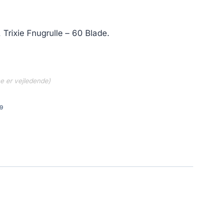
, Trixie Fnugrulle – 60 Blade.
ne er vejledende)
9