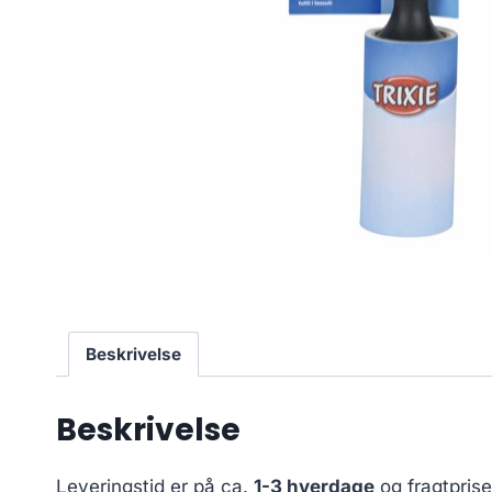
Beskrivelse
Beskrivelse
Leveringstid er på ca.
1-3 hverdage
og fragtpris