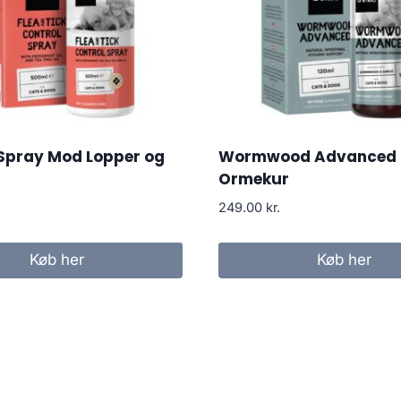
 Spray Mod Lopper og
Wormwood Advanced
Ormekur
249.00
kr.
Køb her
Køb her