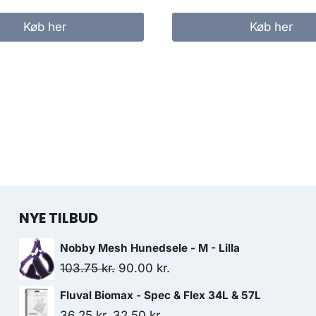
Køb her
Køb her
NYE TILBUD
Nobby Mesh Hunedsele - M - Lilla
Den
Den
103.75
kr.
90.00
kr.
oprindelige
aktuelle
Fluval Biomax - Spec & Flex 34L & 57L
pris
pris
Den
Den
36.25
kr.
32.50
kr.