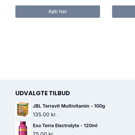
Køb her
UDVALGTE TILBUD
JBL Terravit Multivitamin - 100g
135.00
kr.
Exo Terra Electrolyte - 120ml
75.00
kr.