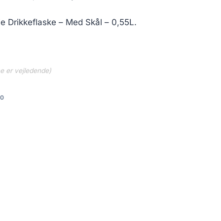
ixie Drikkeflaske – Med Skål – 0,55L.
ne er vejledende)
d0