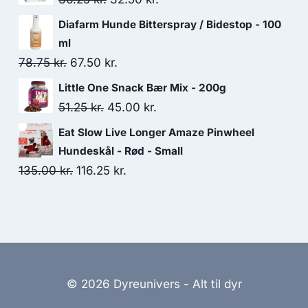
var:
er:
oprindelige
aktuelle
Diafarm Hunde Bitterspray / Bidestop - 100
103.75 kr..
90.00 kr..
pris
pris
ml
var:
er:
Den
Den
78.75
kr.
67.50
kr.
36.25 kr..
32.50 kr..
oprindelige
aktuelle
Little One Snack Bær Mix - 200g
pris
pris
Den
Den
51.25
kr.
45.00
kr.
var:
er:
oprindelige
aktuelle
Eat Slow Live Longer Amaze Pinwheel
78.75 kr..
67.50 kr..
pris
pris
Hundeskål - Rød - Small
var:
er:
Den
Den
135.00
kr.
116.25
kr.
51.25 kr..
45.00 kr..
oprindelige
aktuelle
pris
pris
var:
er:
135.00 kr..
116.25 kr..
© 2026 Dyreunivers - Alt til dyr