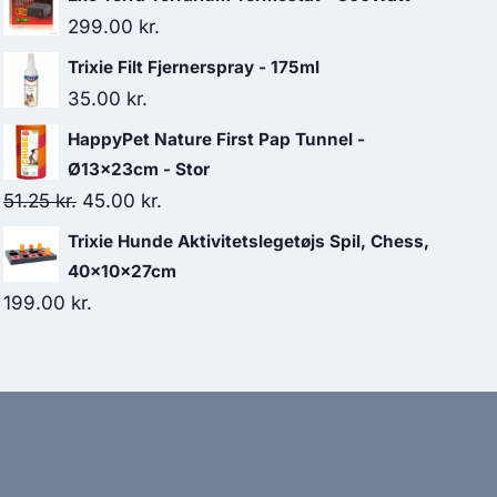
299.00
kr.
Trixie Filt Fjernerspray - 175ml
35.00
kr.
HappyPet Nature First Pap Tunnel -
Ø13x23cm - Stor
Den
Den
51.25
kr.
45.00
kr.
oprindelige
aktuelle
Trixie Hunde Aktivitetslegetøjs Spil, Chess,
pris
pris
40×10×27cm
var:
er:
199.00
kr.
51.25 kr..
45.00 kr..