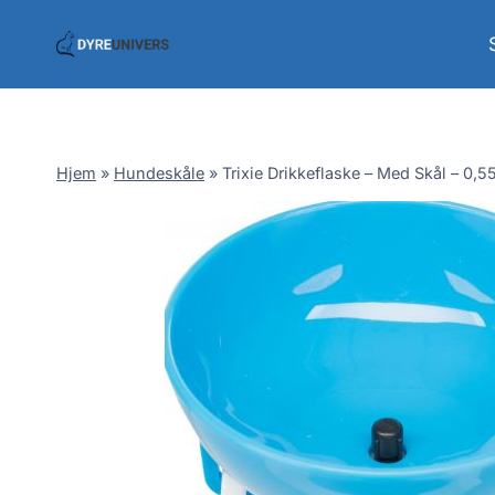
Skip
to
content
Hjem
»
Hundeskåle
»
Trixie Drikkeflaske – Med Skål – 0,5