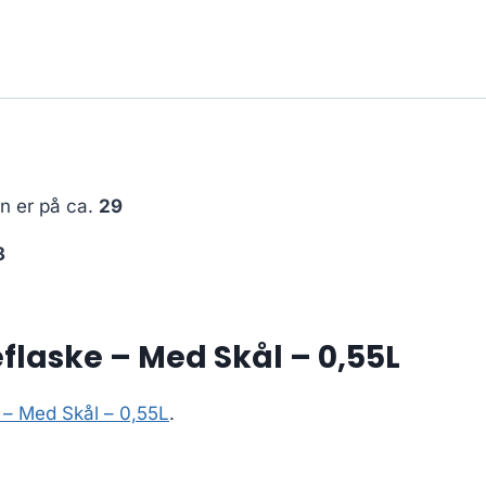
en er på ca.
29
3
eflaske – Med Skål – 0,55L
e – Med Skål – 0,55L
.