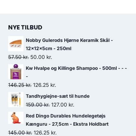
NYE TILBUD
Nobby Gulerods Hjørne Keramik Skål -
12x12x5cm - 250ml
Den
Den
57.50
kr.
50.00
kr.
oprindelige
aktuelle
Kw Hvalpe og Killinge Shampoo - 500ml - - -
pris
pris
-
var:
er:
Den
Den
146.25
kr.
126.25
kr.
57.50 kr..
50.00 kr..
oprindelige
aktuelle
Tandhygiejne-sæt til hunde
pris
pris
Den
Den
159.00
kr.
127.00
kr.
var:
er:
oprindelige
aktuelle
Red Dingo Durables Hundelegetøjs
146.25 kr..
126.25 kr..
pris
pris
Kænguru - 27,5cm - Ekstra Holdbart
var:
er:
Den
Den
145.00
kr.
126.25
kr.