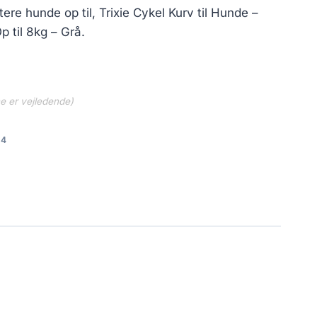
re hunde op til, Trixie Cykel Kurv til Hunde –
p til 8kg – Grå.
ne er vejledende)
d4