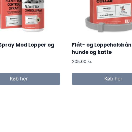
 Spray Mod Lopper og
Flåt- og Loppehalsbånd
hunde og katte
205.00
kr.
Køb her
Køb her