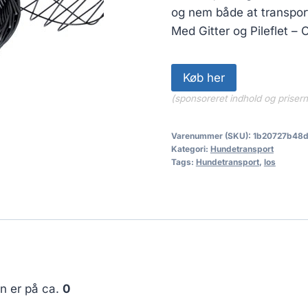
og nem både at transporte
Med Gitter og Pileflet – O
Køb her
(sponsoreret indhold og priser
Varenummer (SKU):
1b20727b48
Kategori:
Hundetransport
Tags:
Hundetransport
,
los
en er på ca.
0