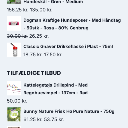
pris
pris
Hundeskål - Grøn - Medium
var:
er:
Den
Den
156.25
kr.
135.00
kr.
75.00 kr..
62.50 kr..
oprindelige
aktuelle
Dogman Kraftige Hundeposer - Med Håndtag
pris
pris
- 50stk - Rosa - 80% Genbrug
var:
er:
Den
Den
30.00
kr.
26.25
kr.
156.25 kr..
135.00 kr..
oprindelige
aktuelle
Classic Gnaver Drikkeflaske i Plast - 75ml
pris
pris
Den
Den
18.75
kr.
17.50
kr.
var:
er:
oprindelige
aktuelle
30.00 kr..
26.25 kr..
pris
pris
TILFÆLDIGE TILBUD
var:
er:
Kattelegetøjs Drillepind - Med
18.75 kr..
17.50 kr..
Regnbuevimpel - 137cm - Rød
50.00
kr.
Bunny Nature Frisk Hø Pure Nature - 750g
Den
Den
61.25
kr.
53.75
kr.
oprindelige
aktuelle