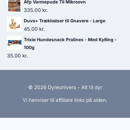
Afp Varmepude Til Mikroovn
pris
pris
335.00
kr.
var:
er:
Duvo+ Træklodser til Gnavere - Large
61.25 kr..
53.75 kr..
45.00
kr.
Trixie Hundesnack Pralines - Med Kylling -
100g
35.00
kr.
© 2026 Dyreunivers - Alt til dyr
Vi henviser til affiliate links på siden.
Hjemmesider Til Salg
|
Hjemmeside Udvikling
|
Online