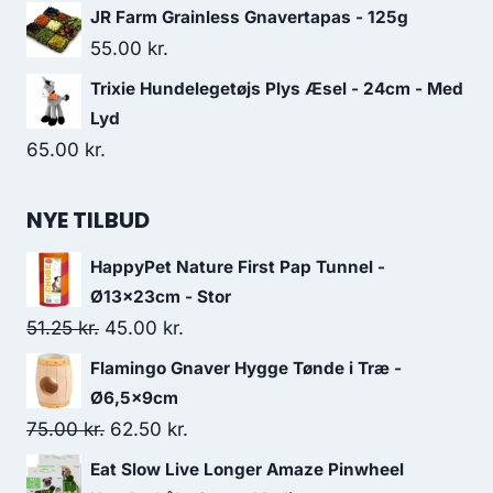
JR Farm Grainless Gnavertapas - 125g
55.00
kr.
Trixie Hundelegetøjs Plys Æsel - 24cm - Med
Lyd
65.00
kr.
NYE TILBUD
HappyPet Nature First Pap Tunnel -
Ø13x23cm - Stor
Den
Den
51.25
kr.
45.00
kr.
oprindelige
aktuelle
Flamingo Gnaver Hygge Tønde i Træ -
pris
pris
Ø6,5x9cm
var:
er:
Den
Den
75.00
kr.
62.50
kr.
51.25 kr..
45.00 kr..
oprindelige
aktuelle
Eat Slow Live Longer Amaze Pinwheel