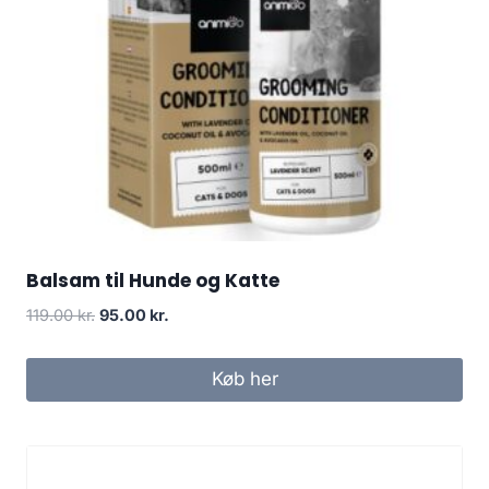
Balsam til Hunde og Katte
Den
Den
119.00
kr.
95.00
kr.
oprindelige
aktuelle
pris
pris
Køb her
var:
er:
119.00 kr..
95.00 kr..