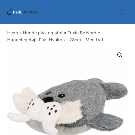
Skip
to
content
Hjem
»
Hunde plys og stof
»
Trixie Be Nordic
Hundelegetøjs Plys Hvalros – 28cm – Med Lyd