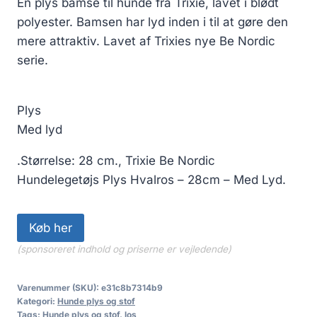
En plys bamse til hunde fra Trixie, lavet i blødt
polyester. Bamsen har lyd inden i til at gøre den
mere attraktiv. Lavet af Trixies nye Be Nordic
serie.
Plys
Med lyd
.Størrelse: 28 cm., Trixie Be Nordic
Hundelegetøjs Plys Hvalros – 28cm – Med Lyd.
Køb her
(sponsoreret indhold og priserne er vejledende)
Varenummer (SKU):
e31c8b7314b9
Kategori:
Hunde plys og stof
Tags:
Hunde plys og stof
,
los